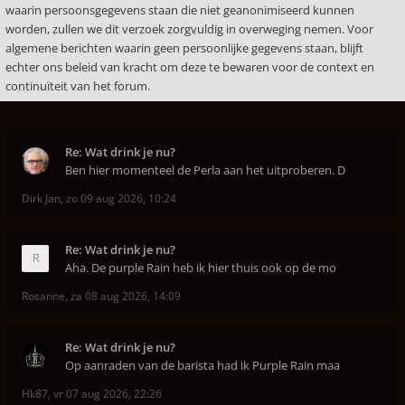
waarin persoonsgegevens staan die niet geanonimiseerd kunnen
worden, zullen we dit verzoek zorgvuldig in overweging nemen. Voor
algemene berichten waarin geen persoonlijke gegevens staan, blijft
echter ons beleid van kracht om deze te bewaren voor de context en
continuïteit van het forum.
Re: Wat drink je nu?
Ben hier momenteel de Perla aan het uitproberen. D
Dirk Jan
,
zo 09 aug 2026, 10:24
Re: Wat drink je nu?
Aha. De purple Rain heb ik hier thuis ook op de mo
Rosanne
,
za 08 aug 2026, 14:09
Re: Wat drink je nu?
Op aanraden van de barista had ik Purple Rain maa
Hk87
,
vr 07 aug 2026, 22:26