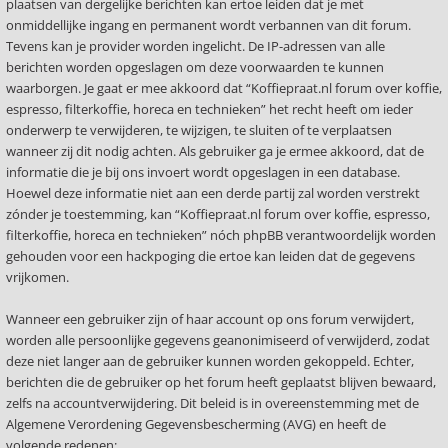
plaatsen van dergelijke berichten kan ertoe leiden dat je met
onmiddellijke ingang en permanent wordt verbannen van dit forum.
Tevens kan je provider worden ingelicht. De IP-adressen van alle
berichten worden opgeslagen om deze voorwaarden te kunnen
waarborgen. Je gaat er mee akkoord dat “Koffiepraat.nl forum over koffie,
espresso, filterkoffie, horeca en technieken” het recht heeft om ieder
onderwerp te verwijderen, te wijzigen, te sluiten of te verplaatsen
wanneer zij dit nodig achten. Als gebruiker ga je ermee akkoord, dat de
informatie die je bij ons invoert wordt opgeslagen in een database.
Hoewel deze informatie niet aan een derde partij zal worden verstrekt
zónder je toestemming, kan “Koffiepraat.nl forum over koffie, espresso,
filterkoffie, horeca en technieken” nóch phpBB verantwoordelijk worden
gehouden voor een hackpoging die ertoe kan leiden dat de gegevens
vrijkomen.
Wanneer een gebruiker zijn of haar account op ons forum verwijdert,
worden alle persoonlijke gegevens geanonimiseerd of verwijderd, zodat
deze niet langer aan de gebruiker kunnen worden gekoppeld. Echter,
berichten die de gebruiker op het forum heeft geplaatst blijven bewaard,
zelfs na accountverwijdering. Dit beleid is in overeenstemming met de
Algemene Verordening Gegevensbescherming (AVG) en heeft de
volgende redenen: