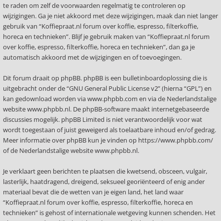
te raden om zelf de voorwaarden regelmatig te controleren op
wijzigingen. Ga je niet akkoord met deze wijzigingen, maak dan niet langer
gebruik van “Koffiepraat.nl forum over koffie, espresso, filterkoffie,
horeca en technieken”. Blijf je gebruik maken van “Koffiepraat.nl forum
over koffie, espresso, filterkoffie, horeca en technieken”, dan ga je
automatisch akkoord met de wijzigingen en of toevoegingen.
Dit forum draait op phpBB. phpBB is een bulletinboardoplossing die is
uitgebracht onder de “
GNU General Public License v2
” (hierna “GPL”) en
kan gedownload worden via
www.phpbb.com
en via de Nederlandstalige
website
www.phpbb.nl
. De phpBB-software maakt internetgebaseerde
discussies mogelijk. phpBB Limited is niet verantwoordelijk voor wat
wordt toegestaan of juist geweigerd als toelaatbare inhoud en/of gedrag.
Meer informatie over phpBB kun je vinden op
https://www.phpbb.com/
of de Nederlandstalige website
www.phpbb.nl
.
Je verklaart geen berichten te plaatsen die kwetsend, obsceen, vulgair,
lasterlijk, haatdragend, dreigend, seksueel georiënteerd of enig ander
materiaal bevat die de wetten van je eigen land, het land waar
“Koffiepraat.nl forum over koffie, espresso, filterkoffie, horeca en
technieken” is gehost of internationale wetgeving kunnen schenden. Het