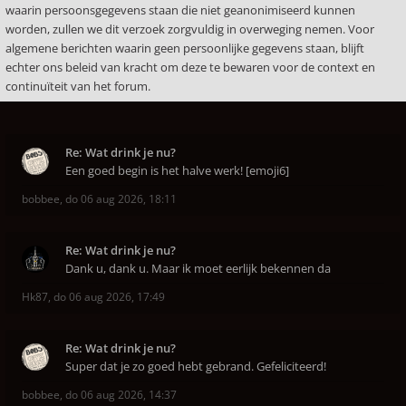
waarin persoonsgegevens staan die niet geanonimiseerd kunnen
worden, zullen we dit verzoek zorgvuldig in overweging nemen. Voor
algemene berichten waarin geen persoonlijke gegevens staan, blijft
echter ons beleid van kracht om deze te bewaren voor de context en
continuïteit van het forum.
Re: Wat drink je nu?
Een goed begin is het halve werk! [emoji6]
bobbee
,
do 06 aug 2026, 18:11
Re: Wat drink je nu?
Dank u, dank u. Maar ik moet eerlijk bekennen da
Hk87
,
do 06 aug 2026, 17:49
Re: Wat drink je nu?
Super dat je zo goed hebt gebrand. Gefeliciteerd!
bobbee
,
do 06 aug 2026, 14:37