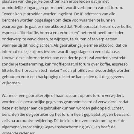
plaatsen van dergelijke berichten kan ertoe leiden dat je met
onmiddellijke ingang en permanent wordt verbannen van dit forum.
Tevens kan je provider worden ingelicht. De IP-adressen van alle
berichten worden opgeslagen om deze voorwaarden te kunnen
waarborgen. Je gaat er mee akkoord dat “Koffiepraat.nl forum over koffie,
espresso, filterkoffie, horeca en technieken” het recht heeft om ieder
onderwerp te verwijderen, te wijzigen, te sluiten of te verplaatsen
wanneer zij dit nodig achten. Als gebruiker ga je ermee akkoord, dat de
informatie die je bij ons invoert wordt opgeslagen in een database.
Hoewel deze informatie niet aan een derde partij zal worden verstrekt
zónder je toestemming, kan “Koffiepraat.nl forum over koffie, espresso,
filterkoffie, horeca en technieken” nóch phpBB verantwoordelijk worden
gehouden voor een hackpoging die ertoe kan leiden dat de gegevens
vrijkomen.
Wanneer een gebruiker zijn of haar account op ons forum verwijdert,
worden alle persoonlijke gegevens geanonimiseerd of verwijderd, zodat
deze niet langer aan de gebruiker kunnen worden gekoppeld. Echter,
berichten die de gebruiker op het forum heeft geplaatst blijven bewaard,
zelfs na accountverwijdering. Dit beleid is in overeenstemming met de
Algemene Verordening Gegevensbescherming (AVG) en heeft de
volgende redenen: