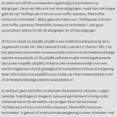
te raden om zelf de voorwaarden regelmatig te controleren op
wijzigingen. Ga je niet akkoord met deze wijzigingen, maak dan niet langer
gebruik van “Koffiepraat.nl forum over koffie, espresso, filterkoffie,
horeca en technieken”. Blijf je gebruik maken van “Koffiepraat.nl forum
over koffie, espresso, filterkoffie, horeca en technieken”, dan ga je
automatisch akkoord met de wijzigingen en of toevoegingen.
Dit forum draait op phpBB. phpBB is een bulletinboardoplossing die is
uitgebracht onder de “
GNU General Public License v2
” (hierna “GPL”) en
kan gedownload worden via
www.phpbb.com
en via de Nederlandstalige
website
www.phpbb.nl
. De phpBB-software maakt internetgebaseerde
discussies mogelijk. phpBB Limited is niet verantwoordelijk voor wat
wordt toegestaan of juist geweigerd als toelaatbare inhoud en/of gedrag.
Meer informatie over phpBB kun je vinden op
https://www.phpbb.com/
of de Nederlandstalige website
www.phpbb.nl
.
Je verklaart geen berichten te plaatsen die kwetsend, obsceen, vulgair,
lasterlijk, haatdragend, dreigend, seksueel georiënteerd of enig ander
materiaal bevat die de wetten van je eigen land, het land waar
“Koffiepraat.nl forum over koffie, espresso, filterkoffie, horeca en
technieken” is gehost of internationale wetgeving kunnen schenden. Het