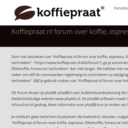
Forumov
Koffiepraat.nl forum over koffie, espr
Door het bezoeken van “Koffiepraat.nl forum over koffie, espresso, fil
technieken”, “https://www.koffiepraat.nl:443/forum”), ga je automat
filterkoffie, horeca en technieken” dan niet langer. We hebben het r
raden om zelf de voorwaarden regelmatig te controleren op wijzigingen
technieken”. Blijf je gebruik maken van “Koffiepraat.nl forum over ko
Dit forum draait op phpBB. phpBB is een bulletinboardoplossing die i
Nederlandstalige website
www.phpbb.nl
. De phpBB-software maakt i
inhoud en/of gedrag. Meer informatie over phpBB kun je vinden op
Je verklaart geen berichten te plaatsen die kwetsend, obsceen, vulgai
“Koffiepraat.nl forum over koffie, espresso, filterkoffie, horeca en 