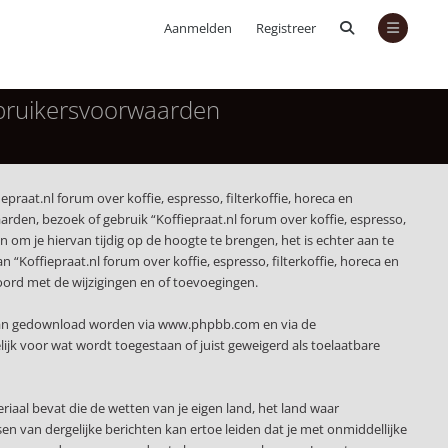
Aanmelden
Registreer
Gebruikersvoorwaarden
epraat.nl forum over koffie, espresso, filterkoffie, horeca en
rden, bezoek of gebruik “Koffiepraat.nl forum over koffie, espresso,
om je hiervan tijdig op de hoogte te brengen, het is echter aan te
“Koffiepraat.nl forum over koffie, espresso, filterkoffie, horeca en
kkoord met de wijzigingen en of toevoegingen.
 kan gedownload worden via
www.phpbb.com
en via de
jk voor wat wordt toegestaan of juist geweigerd als toelaatbare
eriaal bevat die de wetten van je eigen land, het land waar
sen van dergelijke berichten kan ertoe leiden dat je met onmiddellijke