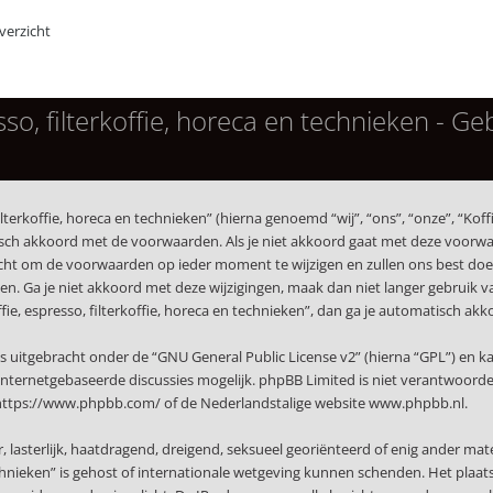
erzicht
esso, filterkoffie, horeca en technieken - 
terkoffie, horeca en technieken” (hierna genoemd “wij”, “ons”, “onze”, “Koffi
isch akkoord met de voorwaarden. Als je niet akkoord gaat met deze voorwaa
echt om de voorwaarden op ieder moment te wijzigen en zullen ons best doen 
. Ga je niet akkoord met deze wijzigingen, maak dan niet langer gebruik van 
ffie, espresso, filterkoffie, horeca en technieken”, dan ga je automatisch a
s uitgebracht onder de “
GNU General Public License v2
” (hierna “GPL”) en
nternetgebaseerde discussies mogelijk. phpBB Limited is niet verantwoordeli
https://www.phpbb.com/
of de Nederlandstalige website
www.phpbb.nl
.
r, lasterlijk, haatdragend, dreigend, seksueel georiënteerd of enig ander mat
technieken” is gehost of internationale wetgeving kunnen schenden. Het plaat