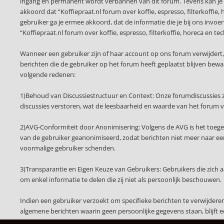
ingang en permanent wordt verbannen van dit forum. Tevens kan je 
akkoord dat “Koffiepraat.nl forum over koffie, espresso, filterkoffie,
gebruiker ga je ermee akkoord, dat de informatie die je bij ons invo
“Koffiepraat.nl forum over koffie, espresso, filterkoffie, horeca e
Wanneer een gebruiker zijn of haar account op ons forum verwijdert
berichten die de gebruiker op het forum heeft geplaatst blijven be
volgende redenen:
1)Behoud van Discussiestructuur en Context: Onze forumdiscussies z
discussies verstoren, wat de leesbaarheid en waarde van het forum 
2)AVG-Conformiteit door Anonimisering: Volgens de AVG is het toege
van de gebruiker geanonimiseerd, zodat berichten niet meer naar een 
voormalige gebruiker schenden.
3)Transparantie en Eigen Keuze van Gebruikers: Gebruikers die zich
om enkel informatie te delen die zij niet als persoonlijk beschouwen.
Indien een gebruiker verzoekt om specifieke berichten te verwijder
algemene berichten waarin geen persoonlijke gegevens staan, blijft 