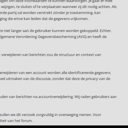
slagen om deze voorwaarden te kunnen waarborgen. Je gaat er mee
ijzigen, te sluiten of te verplaatsen wanneer zij dit nodig achten. Als
erde partij zal worden verstrekt zónder je toestemming, kan
ging die ertoe kan leiden dat de gegevens vrijkomen.
ze niet langer aan de gebruiker kunnen worden gekoppeld. Echter,
 de Algemene Verordening Gegevensbescherming (AVG) en heeft de
 verwijderen van berichten zou de structuur en context van
verwijderen van een account worden alle identificerende gegevens
deel uitmaken van de discussie, zonder dat deze de privacy van de
uden van berichten na accountverwijdering. Wij raden gebruikers aan
zullen we dit verzoek zorgvuldig in overweging nemen. Voor
teit van het forum.