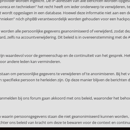
provider worden ingelicht. De IP-adressen van alle berichten worden opge
 horeca en technieken” het recht heeft om ieder onderwerp te verwijderen, te w
ert wordt opgeslagen in een database. Hoewel deze informatie niet aan een d
n technieken” nóch phpBB verantwoordelijk worden gehouden voor een hackpo
, worden alle persoonlijke gegevens geanonimiseerd of verwijderd, zodat de
waard, zelfs na accountverwijdering. Dit beleid is in overeenstemming met
ijn waardevol voor de gemeenschap en de continuïteit van het gesprek. Het
voor andere leden kan verminderen.
staan om persoonlijke gegevens te verwijderen of te anonimiseren. Bij het 
specifieke persoon te herleiden zijn. Op deze manier blijven de berichten 
 aanmelden bij ons forum gaan akkoord met ons beleid, waaronder het beho
en waarin persoonsgegevens staan die niet geanonimiseerd kunnen worden, 
echter ons beleid van kracht om deze te bewaren voor de context en continuï