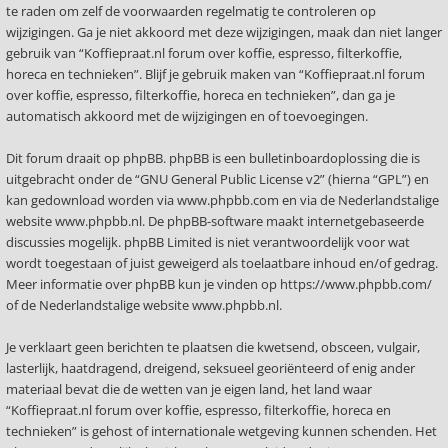
te raden om zelf de voorwaarden regelmatig te controleren op
wijzigingen. Ga je niet akkoord met deze wijzigingen, maak dan niet langer
gebruik van “Koffiepraat.nl forum over koffie, espresso, filterkoffie,
horeca en technieken”. Blijf je gebruik maken van “Koffiepraat.nl forum
over koffie, espresso, filterkoffie, horeca en technieken”, dan ga je
automatisch akkoord met de wijzigingen en of toevoegingen.
Dit forum draait op phpBB. phpBB is een bulletinboardoplossing die is
uitgebracht onder de “
GNU General Public License v2
” (hierna “GPL”) en
kan gedownload worden via
www.phpbb.com
en via de Nederlandstalige
website
www.phpbb.nl
. De phpBB-software maakt internetgebaseerde
discussies mogelijk. phpBB Limited is niet verantwoordelijk voor wat
wordt toegestaan of juist geweigerd als toelaatbare inhoud en/of gedrag.
Meer informatie over phpBB kun je vinden op
https://www.phpbb.com/
of de Nederlandstalige website
www.phpbb.nl
.
Je verklaart geen berichten te plaatsen die kwetsend, obsceen, vulgair,
lasterlijk, haatdragend, dreigend, seksueel georiënteerd of enig ander
materiaal bevat die de wetten van je eigen land, het land waar
“Koffiepraat.nl forum over koffie, espresso, filterkoffie, horeca en
technieken” is gehost of internationale wetgeving kunnen schenden. Het