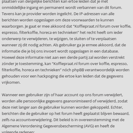
plaatsen van dergelijke berichten kan ertoe leiden dat je met
onmiddellijke ingang en permanent wordt verbannen van dit forum.
Tevens kan je provider worden ingelicht. De IP-adressen van alle
berichten worden opgeslagen om deze voorwaarden te kunnen
waarborgen. Je gaat er mee akkoord dat “Koffiepraat.nl forum over koffie,
espresso, filterkoffie, horeca en technieken” het recht heeft om ieder
onderwerp te verwijderen, te wijzigen, te sluiten of te verplaatsen
wanneer zij dit nodig achten. Als gebruiker ga je ermee akkoord, dat de
informatie die je bij ons invoert wordt opgeslagen in een database.
Hoewel deze informatie niet aan een derde partij zal worden verstrekt
zónder je toestemming, kan “Koffiepraat.nl forum over koffie, espresso,
filterkoffie, horeca en technieken” nóch phpBB verantwoordelijk worden
gehouden voor een hackpoging die ertoe kan leiden dat de gegevens
vrijkomen.
Wanneer een gebruiker zijn of haar account op ons forum verwijdert,
worden alle persoonlijke gegevens geanonimiseerd of verwijderd, zodat
deze niet langer aan de gebruiker kunnen worden gekoppeld. Echter,
berichten die de gebruiker op het forum heeft geplaatst blijven bewaard,
zelfs na accountverwijdering. Dit beleid is in overeenstemming met de
Algemene Verordening Gegevensbescherming (AVG) en heeft de
volgende redenen: