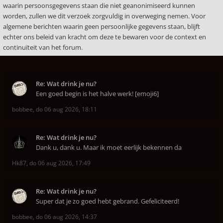
waarin persoonsgegevens staan die niet geanonimiseerd kunnen
worden, zullen we dit verzoek zorgvuldig in overweging nemen. Voor
algemene berichten waarin geen persoonlijke gegevens staan, blijft
echter ons beleid van kracht om deze te bewaren voor de context en
continuïteit van het forum.
Re: Wat drink je nu?
Een goed begin is het halve werk! [emoji6]
bobbee
,
do 06 aug 2026, 18:11
Re: Wat drink je nu?
Dank u, dank u. Maar ik moet eerlijk bekennen da
Hk87
,
do 06 aug 2026, 17:49
Re: Wat drink je nu?
Super dat je zo goed hebt gebrand. Gefeliciteerd!
bobbee
,
do 06 aug 2026, 14:37