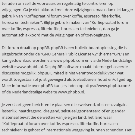
te raden om zelf de voorwaarden regelmatig te controleren op
wijzigingen. Ga je niet akkoord met deze wijzigingen, maak dan niet langer
gebruik van “Koffiepraat.nl forum over koffie, espresso, filterkoffie,
horeca en technieken”. Blijf je gebruik maken van “Koffiepraat.nl forum
over koffie, espresso, filterkoffie, horeca en technieken”, dan ga je
automatisch akkoord met de wijzigingen en of toevoegingen.
Dit forum draait op phpBB. phpBB is een bulletinboardoplossing die is
uitgebracht onder de “
GNU General Public License v2
” (hierna “GPL”) en
kan gedownload worden via
www.phpbb.com
en via de Nederlandstalige
website
www.phpbb.nl
. De phpBB-software maakt internetgebaseerde
discussies mogelijk. phpBB Limited is niet verantwoordelijk voor wat
wordt toegestaan of juist geweigerd als toelaatbare inhoud en/of gedrag.
Meer informatie over phpBB kun je vinden op
https://www.phpbb.com/
of de Nederlandstalige website
www.phpbb.nl
.
Je verklaart geen berichten te plaatsen die kwetsend, obsceen, vulgair,
lasterlijk, haatdragend, dreigend, seksueel georiënteerd of enig ander
materiaal bevat die de wetten van je eigen land, het land waar
“Koffiepraat.nl forum over koffie, espresso, filterkoffie, horeca en
technieken” is gehost of internationale wetgeving kunnen schenden. Het