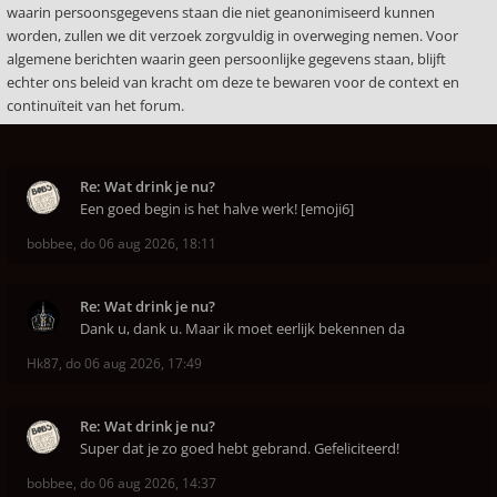
waarin persoonsgegevens staan die niet geanonimiseerd kunnen
worden, zullen we dit verzoek zorgvuldig in overweging nemen. Voor
algemene berichten waarin geen persoonlijke gegevens staan, blijft
echter ons beleid van kracht om deze te bewaren voor de context en
continuïteit van het forum.
Re: Wat drink je nu?
Een goed begin is het halve werk! [emoji6]
bobbee
,
do 06 aug 2026, 18:11
Re: Wat drink je nu?
Dank u, dank u. Maar ik moet eerlijk bekennen da
Hk87
,
do 06 aug 2026, 17:49
Re: Wat drink je nu?
Super dat je zo goed hebt gebrand. Gefeliciteerd!
bobbee
,
do 06 aug 2026, 14:37