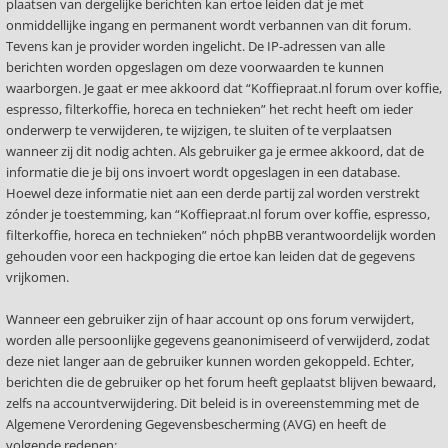
plaatsen van dergelijke berichten kan ertoe leiden dat je met
onmiddellijke ingang en permanent wordt verbannen van dit forum.
Tevens kan je provider worden ingelicht. De IP-adressen van alle
berichten worden opgeslagen om deze voorwaarden te kunnen
waarborgen. Je gaat er mee akkoord dat “Koffiepraat.nl forum over koffie,
espresso, filterkoffie, horeca en technieken” het recht heeft om ieder
onderwerp te verwijderen, te wijzigen, te sluiten of te verplaatsen
wanneer zij dit nodig achten. Als gebruiker ga je ermee akkoord, dat de
informatie die je bij ons invoert wordt opgeslagen in een database.
Hoewel deze informatie niet aan een derde partij zal worden verstrekt
zónder je toestemming, kan “Koffiepraat.nl forum over koffie, espresso,
filterkoffie, horeca en technieken” nóch phpBB verantwoordelijk worden
gehouden voor een hackpoging die ertoe kan leiden dat de gegevens
vrijkomen.
Wanneer een gebruiker zijn of haar account op ons forum verwijdert,
worden alle persoonlijke gegevens geanonimiseerd of verwijderd, zodat
deze niet langer aan de gebruiker kunnen worden gekoppeld. Echter,
berichten die de gebruiker op het forum heeft geplaatst blijven bewaard,
zelfs na accountverwijdering. Dit beleid is in overeenstemming met de
Algemene Verordening Gegevensbescherming (AVG) en heeft de
volgende redenen: