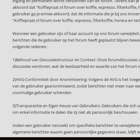
ingang en permanent wordt verbannen van dit forum. Tevens kan je 
akkoord dat “Koffiepraat.nl forum over koffie, espresso, filterkoffie,
gebruiker ga je ermee akkoord, dat de informatie die je bij ons invo
“Koffiepraat.nl forum over koffie, espresso, filterkoffie, horeca e
Wanneer een gebruiker zijn of haar account op ons forum verwijdert
berichten die de gebruiker op het forum heeft geplaatst blijven be
volgende redenen:
1)Behoud van Discussiestructuur en Context: Onze forumdiscussies z
discussies verstoren, wat de leesbaarheid en waarde van het forum 
2)AVG-Conformiteit door Anonimisering: Volgens de AVG is het toege
van de gebruiker geanonimiseerd, zodat berichten niet meer naar een 
voormalige gebruiker schenden.
3)Transparantie en Eigen Keuze van Gebruikers: Gebruikers die zich
om enkel informatie te delen die zij niet als persoonlijk beschouwen.
Indien een gebruiker verzoekt om specifieke berichten te verwijder
algemene berichten waarin geen persoonlijke gegevens staan, blijft 