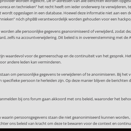
provider worden ingelicht. De IP-adressen van alle berichten worden opge
 horeca en technieken” het recht heeft om ieder onderwerp te verwijderen, te w
ert wordt opgeslagen in een database. Hoewel deze informatie niet aan een d
n technieken” nóch phpBB verantwoordelijk worden gehouden voor een hackpo
, worden alle persoonlijke gegevens geanonimiseerd of verwijderd, zodat de
waard, zelfs na accountverwijdering. Dit beleid is in overeenstemming met
ijn waardevol voor de gemeenschap en de continuïteit van het gesprek. Het
voor andere leden kan verminderen.
staan om persoonlijke gegevens te verwijderen of te anonimiseren. Bij het 
specifieke persoon te herleiden zijn. Op deze manier blijven de berichten 
 aanmelden bij ons forum gaan akkoord met ons beleid, waaronder het beho
en waarin persoonsgegevens staan die niet geanonimiseerd kunnen worden, 
echter ons beleid van kracht om deze te bewaren voor de context en continuï