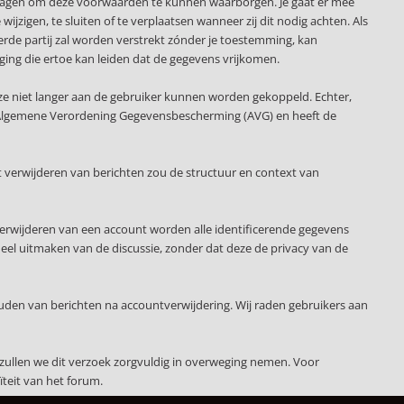
slagen om deze voorwaarden te kunnen waarborgen. Je gaat er mee
ijzigen, te sluiten of te verplaatsen wanneer zij dit nodig achten. Als
erde partij zal worden verstrekt zónder je toestemming, kan
ging die ertoe kan leiden dat de gegevens vrijkomen.
ze niet langer aan de gebruiker kunnen worden gekoppeld. Echter,
 de Algemene Verordening Gegevensbescherming (AVG) en heeft de
 verwijderen van berichten zou de structuur en context van
verwijderen van een account worden alle identificerende gegevens
deel uitmaken van de discussie, zonder dat deze de privacy van de
uden van berichten na accountverwijdering. Wij raden gebruikers aan
zullen we dit verzoek zorgvuldig in overweging nemen. Voor
teit van het forum.