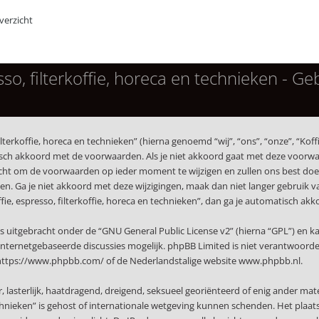
erzicht
esso, filterkoffie, horeca en technieken - 
terkoffie, horeca en technieken” (hierna genoemd “wij”, “ons”, “onze”, “Koffi
isch akkoord met de voorwaarden. Als je niet akkoord gaat met deze voorwaa
echt om de voorwaarden op ieder moment te wijzigen en zullen ons best doen 
. Ga je niet akkoord met deze wijzigingen, maak dan niet langer gebruik van 
ffie, espresso, filterkoffie, horeca en technieken”, dan ga je automatisch a
s uitgebracht onder de “
GNU General Public License v2
” (hierna “GPL”) en
nternetgebaseerde discussies mogelijk. phpBB Limited is niet verantwoordeli
https://www.phpbb.com/
of de Nederlandstalige website
www.phpbb.nl
.
r, lasterlijk, haatdragend, dreigend, seksueel georiënteerd of enig ander mat
technieken” is gehost of internationale wetgeving kunnen schenden. Het plaat