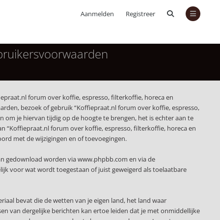
Aanmelden
Registreer
Gebruikersvoorwaarden
epraat.nl forum over koffie, espresso, filterkoffie, horeca en
rden, bezoek of gebruik “Koffiepraat.nl forum over koffie, espresso,
om je hiervan tijdig op de hoogte te brengen, het is echter aan te
“Koffiepraat.nl forum over koffie, espresso, filterkoffie, horeca en
kkoord met de wijzigingen en of toevoegingen.
 kan gedownload worden via
www.phpbb.com
en via de
jk voor wat wordt toegestaan of juist geweigerd als toelaatbare
eriaal bevat die de wetten van je eigen land, het land waar
sen van dergelijke berichten kan ertoe leiden dat je met onmiddellijke