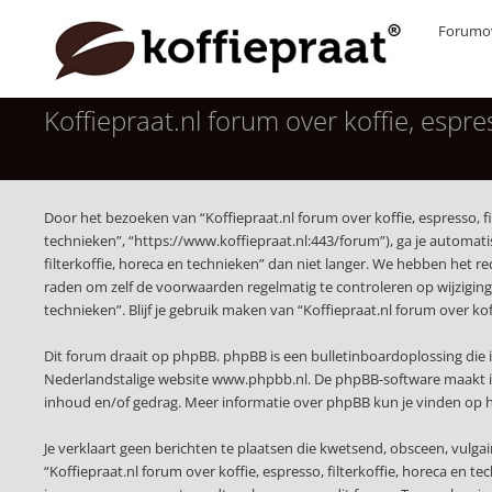
Forumov
Koffiepraat.nl forum over koffie, espr
Door het bezoeken van “Koffiepraat.nl forum over koffie, espresso, fil
technieken”, “https://www.koffiepraat.nl:443/forum”), ga je automat
filterkoffie, horeca en technieken” dan niet langer. We hebben het r
raden om zelf de voorwaarden regelmatig te controleren op wijzigingen
technieken”. Blijf je gebruik maken van “Koffiepraat.nl forum over ko
Dit forum draait op phpBB. phpBB is een bulletinboardoplossing die i
Nederlandstalige website
www.phpbb.nl
. De phpBB-software maakt i
inhoud en/of gedrag. Meer informatie over phpBB kun je vinden op
Je verklaart geen berichten te plaatsen die kwetsend, obsceen, vulgai
“Koffiepraat.nl forum over koffie, espresso, filterkoffie, horeca en 