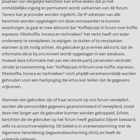
plaatsen van dergelijke berichten kan ertoe leiden dat je met
onmiddellijke ingang en permanent wordt verbannen van dit forum.
Tevens kan je provider worden ingelicht. De IP-adressen van alle
berichten worden opgeslagen om deze voorwaarden te kunnen
waarborgen. Je gaat er mee akkoord dat “Koffiepraat.nl forum over koffie,
espresso, filterkoffie, horeca en technieken” het recht heeft om ieder
onderwerp te verwijderen, te wijzigen, te sluiten of te verplaatsen
wanneer zij dit nodig achten. Als gebruiker ga je ermee akkoord, dat de
informatie die je bij ons invoert wordt opgeslagen in een database.
Hoewel deze informatie niet aan een derde partij zal worden verstrekt
zónder je toestemming, kan “Koffiepraat.nl forum over koffie, espresso,
filterkoffie, horeca en technieken” nóch phpBB verantwoordelijk worden
gehouden voor een hackpoging die ertoe kan leiden dat de gegevens
vrijkomen.
Wanneer een gebruiker zijn of haar account op ons forum verwijdert,
worden alle persoonlijke gegevens geanonimiseerd of verwijderd, zodat
deze niet langer aan de gebruiker kunnen worden gekoppeld. Echter,
berichten die de gebruiker op het forum heeft geplaatst blijven bewaard,
zelfs na accountverwijdering. Dit beleid is in overeenstemming met de
Algemene Verordening Gegevensbescherming (AVG) en heeft de
volgende redenen: