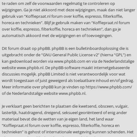
te raden om zelf de voorwaarden regelmatig te controleren op
wijzigingen. Ga je niet akkoord met deze wijzigingen, maak dan niet langer
gebruik van “Koffiepraat.nl forum over koffie, espresso, filterkoffie,
horeca en technieken”. Blijf je gebruik maken van “Koffiepraat.nl forum
over koffie, espresso, filterkoffie, horeca en technieken”, dan ga je
automatisch akkoord met de wijzigingen en of toevoegingen.
Dit forum draait op phpBB. phpBB is een bulletinboardoplossing die is
uitgebracht onder de “
GNU General Public License v2
” (hierna “GPL”) en
kan gedownload worden via
www.phpbb.com
en via de Nederlandstalige
website
www.phpbb.nl
. De phpBB-software maakt internetgebaseerde
discussies mogelijk. phpBB Limited is niet verantwoordelijk voor wat
wordt toegestaan of juist geweigerd als toelaatbare inhoud en/of gedrag.
Meer informatie over phpBB kun je vinden op
https://www.phpbb.com/
of de Nederlandstalige website
www.phpbb.nl
.
Je verklaart geen berichten te plaatsen die kwetsend, obsceen, vulgair,
lasterlijk, haatdragend, dreigend, seksueel georiënteerd of enig ander
materiaal bevat die de wetten van je eigen land, het land waar
“Koffiepraat.nl forum over koffie, espresso, filterkoffie, horeca en
technieken” is gehost of internationale wetgeving kunnen schenden. Het