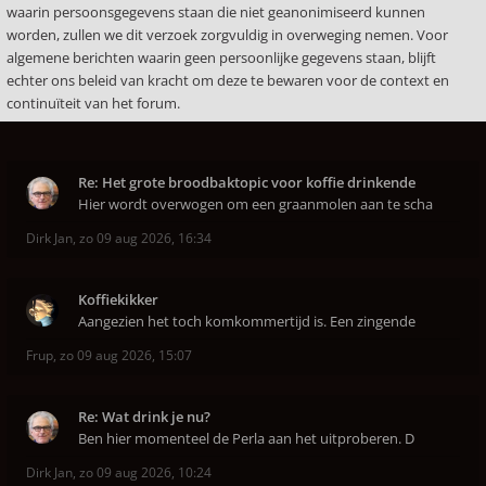
waarin persoonsgegevens staan die niet geanonimiseerd kunnen
worden, zullen we dit verzoek zorgvuldig in overweging nemen. Voor
algemene berichten waarin geen persoonlijke gegevens staan, blijft
echter ons beleid van kracht om deze te bewaren voor de context en
continuïteit van het forum.
Re: Het grote broodbaktopic voor koffie drinkende
Hier wordt overwogen om een graanmolen aan te scha
Dirk Jan
,
zo 09 aug 2026, 16:34
Koffiekikker
Aangezien het toch komkommertijd is. Een zingende
Frup
,
zo 09 aug 2026, 15:07
Re: Wat drink je nu?
Ben hier momenteel de Perla aan het uitproberen. D
Dirk Jan
,
zo 09 aug 2026, 10:24