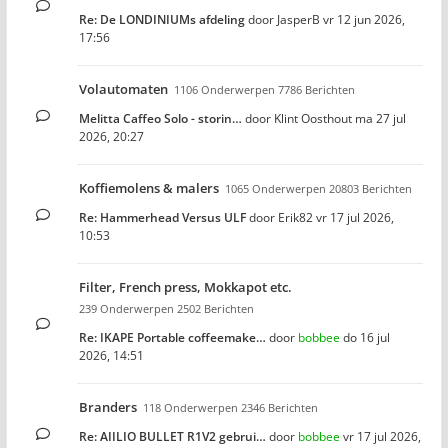
Re: De LONDINIUMs afdeling
door
JasperB
vr 12 jun 2026,
17:56
Volautomaten
1106 Onderwerpen 7786 Berichten
Melitta Caffeo Solo - storin…
door
Klint Oosthout
ma 27 jul
2026, 20:27
Koffiemolens & malers
1065 Onderwerpen 20803 Berichten
Re: Hammerhead Versus ULF
door
Erik82
vr 17 jul 2026,
10:53
Filter, French press, Mokkapot etc.
239 Onderwerpen 2502 Berichten
Re: IKAPE Portable coffeemake…
door
bobbee
do 16 jul
2026, 14:51
Branders
118 Onderwerpen 2346 Berichten
Re: AIILIO BULLET R1V2 gebrui…
door
bobbee
vr 17 jul 2026,