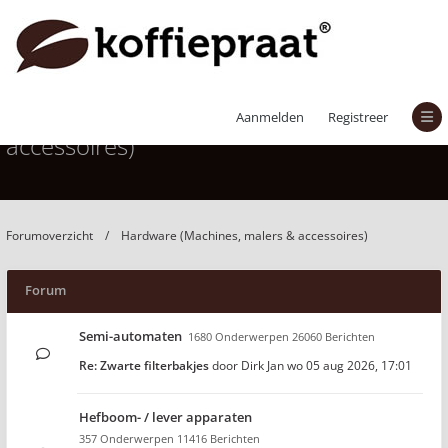
Hardware (Machines, malers &
Aanmelden
Registreer
accessoires)
Forumoverzicht
Hardware (Machines, malers & accessoires)
Forum
Semi-automaten
1680 Onderwerpen 26060 Berichten
Re: Zwarte filterbakjes
door
Dirk Jan
wo 05 aug 2026, 17:01
Hefboom- / lever apparaten
357 Onderwerpen 11416 Berichten