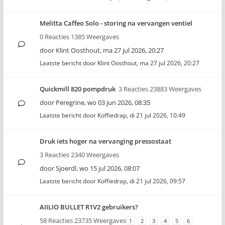
Melitta Caffeo Solo - storing na vervangen ventiel
0 Reacties 1385 Weergaves
door
Klint Oosthout
,
ma 27 jul 2026, 20:27
Laatste bericht door
Klint Oosthout
,
ma 27 jul 2026, 20:27
Quickmill 820 pompdruk
3 Reacties 23883 Weergaves
door
Peregrine
,
wo 03 jun 2026, 08:35
Laatste bericht door
Koffiedrap
,
di 21 jul 2026, 10:49
Druk iets hoger na vervanging pressostaat
3 Reacties 2340 Weergaves
door
Sjoerdl
,
wo 15 jul 2026, 08:07
Laatste bericht door
Koffiedrap
,
di 21 jul 2026, 09:57
AIILIO BULLET R1V2 gebruikers?
58 Reacties 23735 Weergaves
1
2
3
4
5
6