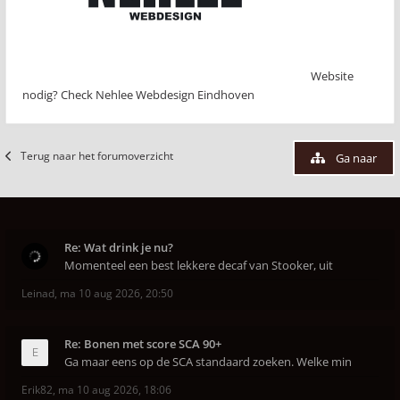
Website
nodig? Check Nehlee Webdesign Eindhoven
Terug naar het forumoverzicht
Ga naar
Re: Wat drink je nu?
Momenteel een best lekkere decaf van Stooker, uit
Leinad
,
ma 10 aug 2026, 20:50
Re: Bonen met score SCA 90+
Ga maar eens op de SCA standaard zoeken. Welke min
Erik82
,
ma 10 aug 2026, 18:06