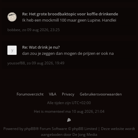
Re: Het grote broodbaktopic voor koffie drinkende
Ik heb een mockmill 100 maar geen Lupine. Handlei
bobbee
,
zo 09 aug 2026, 23:25
Re: Wat drink je nu?
dan zou je zeggen dan mogen de prijzen er ook na
youssef88
,
zo 09 aug 2026, 19:49
Forumoverzicht
V&A
Privacy
Gebruikersvoorwaarden
Alle tijden zijn
UTC+02:00
Het is momenteel ma 10 aug 2026, 21:04
Powered by
phpBB
® Forum Software © phpBB Limited | Deze website wordt
aangeboden door
De Jong Media