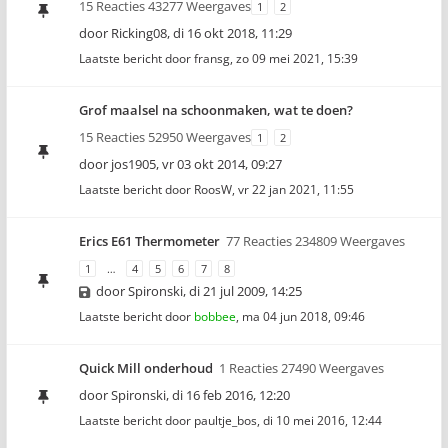
15 Reacties 43277 Weergaves
1
2
door
Ricking08
,
di 16 okt 2018, 11:29
Laatste bericht door
fransg
,
zo 09 mei 2021, 15:39
Grof maalsel na schoonmaken, wat te doen?
15 Reacties 52950 Weergaves
1
2
door
jos1905
,
vr 03 okt 2014, 09:27
Laatste bericht door
RoosW
,
vr 22 jan 2021, 11:55
Erics E61 Thermometer
77 Reacties 234809 Weergaves
1
…
4
5
6
7
8
door
Spironski
,
di 21 jul 2009, 14:25
Laatste bericht door
bobbee
,
ma 04 jun 2018, 09:46
Quick Mill onderhoud
1 Reacties 27490 Weergaves
door
Spironski
,
di 16 feb 2016, 12:20
Laatste bericht door
paultje_bos
,
di 10 mei 2016, 12:44