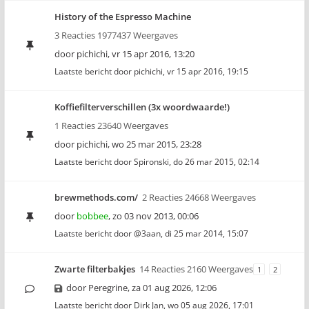
History of the Espresso Machine
3 Reacties 1977437 Weergaves
door
pichichi
,
vr 15 apr 2016, 13:20
Laatste bericht door
pichichi
,
vr 15 apr 2016, 19:15
Koffiefilterverschillen (3x woordwaarde!)
1 Reacties 23640 Weergaves
door
pichichi
,
wo 25 mar 2015, 23:28
Laatste bericht door
Spironski
,
do 26 mar 2015, 02:14
brewmethods.com/
2 Reacties 24668 Weergaves
door
bobbee
,
zo 03 nov 2013, 00:06
Laatste bericht door
@3aan
,
di 25 mar 2014, 15:07
Zwarte filterbakjes
14 Reacties 2160 Weergaves
1
2
door
Peregrine
,
za 01 aug 2026, 12:06
Laatste bericht door
Dirk Jan
,
wo 05 aug 2026, 17:01