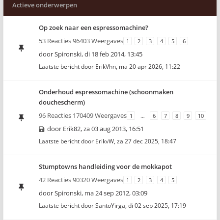
Actieve onderwerpen
Op zoek naar een espressomachine?
53 Reacties 96403 Weergaves
1
2
3
4
5
6
door
Spironski
,
di 18 feb 2014, 13:45
Laatste bericht door
ErikVhn
,
ma 20 apr 2026, 11:22
Onderhoud espressomachine (schoonmaken
douchescherm)
96 Reacties 170409 Weergaves
1
…
6
7
8
9
10
door
Erik82
,
za 03 aug 2013, 16:51
Laatste bericht door
ErikvW
,
za 27 dec 2025, 18:47
Stumptowns handleiding voor de mokkapot
42 Reacties 90320 Weergaves
1
2
3
4
5
door
Spironski
,
ma 24 sep 2012, 03:09
Laatste bericht door
SantoYirga
,
di 02 sep 2025, 17:19