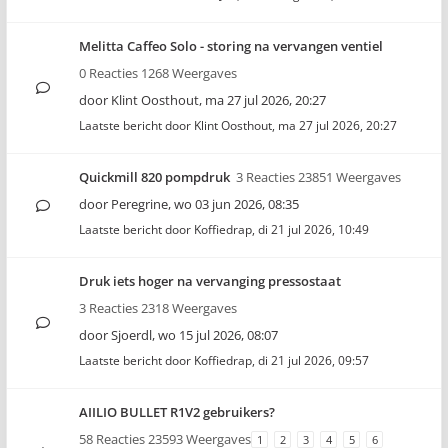
Melitta Caffeo Solo - storing na vervangen ventiel
0 Reacties 1268 Weergaves
door
Klint Oosthout
,
ma 27 jul 2026, 20:27
Laatste bericht door
Klint Oosthout
,
ma 27 jul 2026, 20:27
Quickmill 820 pompdruk
3 Reacties 23851 Weergaves
door
Peregrine
,
wo 03 jun 2026, 08:35
Laatste bericht door
Koffiedrap
,
di 21 jul 2026, 10:49
Druk iets hoger na vervanging pressostaat
3 Reacties 2318 Weergaves
door
Sjoerdl
,
wo 15 jul 2026, 08:07
Laatste bericht door
Koffiedrap
,
di 21 jul 2026, 09:57
AIILIO BULLET R1V2 gebruikers?
58 Reacties 23593 Weergaves
1
2
3
4
5
6