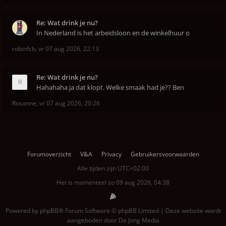
Re: Wat drink je nu?
In Nederland is het arbeidsloon en de winkelhuur o
robinfcb
,
vr 07 aug 2026, 22:13
Re: Wat drink je nu?
Hahahaha ja dat klopt. Welke smaak had je?? Ben
Rosanne
,
vr 07 aug 2026, 20:26
Forumoverzicht
V&A
Privacy
Gebruikersvoorwaarden
Alle tijden zijn
UTC+02:00
Het is momenteel zo 09 aug 2026, 04:38
Powered by
phpBB
® Forum Software © phpBB Limited | Deze website wordt
aangeboden door
De Jong Media