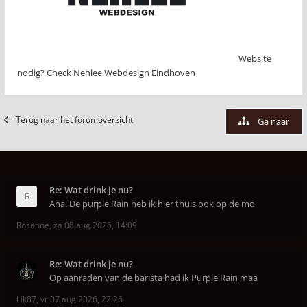
Website
nodig? Check Nehlee Webdesign Eindhoven
Terug naar het forumoverzicht
Ga naar
Re: Wat drink je nu?
Aha. De purple Rain heb ik hier thuis ook op de mo
Rosanne
,
za 08 aug 2026, 14:09
Re: Wat drink je nu?
Op aanraden van de barista had ik Purple Rain maa
Hk87
,
vr 07 aug 2026, 22:26