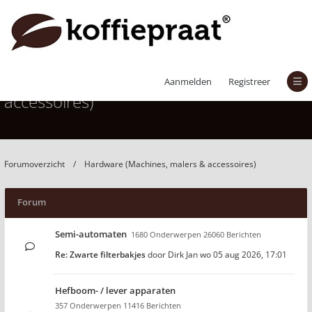
Hardware (Machines, malers &
Aanmelden
Registreer
accessoires)
Forumoverzicht
Hardware (Machines, malers & accessoires)
Forum
Semi-automaten
1680 Onderwerpen 26060 Berichten
Re: Zwarte filterbakjes
door
Dirk Jan
wo 05 aug 2026, 17:01
Hefboom- / lever apparaten
357 Onderwerpen 11416 Berichten