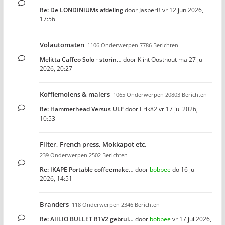
Re: De LONDINIUMs afdeling
door
JasperB
vr 12 jun 2026,
17:56
Volautomaten
1106 Onderwerpen 7786 Berichten
Melitta Caffeo Solo - storin…
door
Klint Oosthout
ma 27 jul
2026, 20:27
Koffiemolens & malers
1065 Onderwerpen 20803 Berichten
Re: Hammerhead Versus ULF
door
Erik82
vr 17 jul 2026,
10:53
Filter, French press, Mokkapot etc.
239 Onderwerpen 2502 Berichten
Re: IKAPE Portable coffeemake…
door
bobbee
do 16 jul
2026, 14:51
Branders
118 Onderwerpen 2346 Berichten
Re: AIILIO BULLET R1V2 gebrui…
door
bobbee
vr 17 jul 2026,