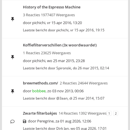
History of the Espresso Machine
3 Reacties 1977407 Weergaves
door
pichichi
,
vr 15 apr 2016, 13:20
Laatste bericht door
pichichi
,
vr 15 apr 2016, 19:15
Koffiefilterverschillen (3x woordwaarde!)
1 Reacties 23625 Weergaves
door
pichichi
,
wo 25 mar 2015, 23:28
Laatste bericht door
Spironski
,
do 26 mar 2015, 02:14
brewmethods.com/
2 Reacties 24644 Weergaves
door
bobbee
,
zo 03 nov 2013, 00:06
Laatste bericht door
@3aan
,
di 25 mar 2014, 15:07
Zwarte filterbakjes
14 Reacties 1392 Weergaves
1
2
door
Peregrine
,
za 01 aug 2026, 12:06
Laatste bericht door
Dirk Jan
,
wo 05 aug 2026, 17:01