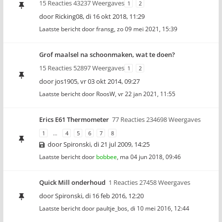
15 Reacties 43237 Weergaves
1
2
door
Ricking08
,
di 16 okt 2018, 11:29
Laatste bericht door
fransg
,
zo 09 mei 2021, 15:39
Grof maalsel na schoonmaken, wat te doen?
15 Reacties 52897 Weergaves
1
2
door
jos1905
,
vr 03 okt 2014, 09:27
Laatste bericht door
RoosW
,
vr 22 jan 2021, 11:55
Erics E61 Thermometer
77 Reacties 234698 Weergaves
1
…
4
5
6
7
8
door
Spironski
,
di 21 jul 2009, 14:25
Laatste bericht door
bobbee
,
ma 04 jun 2018, 09:46
Quick Mill onderhoud
1 Reacties 27458 Weergaves
door
Spironski
,
di 16 feb 2016, 12:20
Laatste bericht door
paultje_bos
,
di 10 mei 2016, 12:44