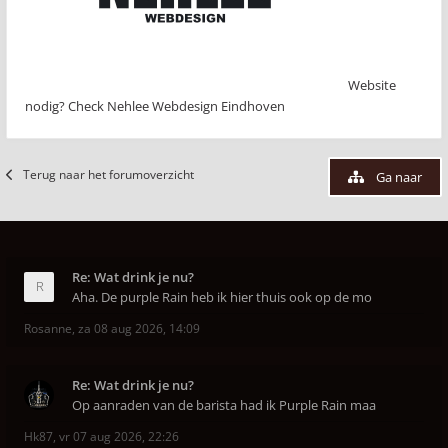
Website
nodig? Check Nehlee Webdesign Eindhoven
Terug naar het forumoverzicht
Ga naar
Re: Wat drink je nu?
Aha. De purple Rain heb ik hier thuis ook op de mo
Rosanne
,
za 08 aug 2026, 14:09
Re: Wat drink je nu?
Op aanraden van de barista had ik Purple Rain maa
Hk87
,
vr 07 aug 2026, 22:26