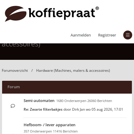
Hardware (Machines, malers &
Aanmelden
Registreer
accessoires)
Forumoverzicht
Hardware (Machines, malers & accessoires)
Forum
Semi-automaten
1680 Onderwerpen 26060 Berichten
Re: Zwarte filterbakjes
door
Dirk Jan
wo 05 aug 2026, 17:01
Hefboom- / lever apparaten
357 Onderwerpen 11416 Berichten