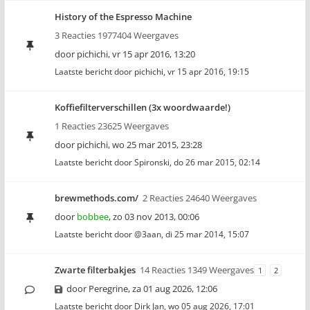
History of the Espresso Machine
3 Reacties 1977404 Weergaves
door
pichichi
,
vr 15 apr 2016, 13:20
Laatste bericht door
pichichi
,
vr 15 apr 2016, 19:15
Koffiefilterverschillen (3x woordwaarde!)
1 Reacties 23625 Weergaves
door
pichichi
,
wo 25 mar 2015, 23:28
Laatste bericht door
Spironski
,
do 26 mar 2015, 02:14
brewmethods.com/
2 Reacties 24640 Weergaves
door
bobbee
,
zo 03 nov 2013, 00:06
Laatste bericht door
@3aan
,
di 25 mar 2014, 15:07
Zwarte filterbakjes
14 Reacties 1349 Weergaves
1
2
door
Peregrine
,
za 01 aug 2026, 12:06
Laatste bericht door
Dirk Jan
,
wo 05 aug 2026, 17:01