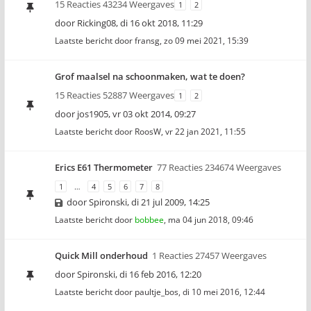
15 Reacties 43234 Weergaves
1
2
door
Ricking08
,
di 16 okt 2018, 11:29
Laatste bericht door
fransg
,
zo 09 mei 2021, 15:39
Grof maalsel na schoonmaken, wat te doen?
15 Reacties 52887 Weergaves
1
2
door
jos1905
,
vr 03 okt 2014, 09:27
Laatste bericht door
RoosW
,
vr 22 jan 2021, 11:55
Erics E61 Thermometer
77 Reacties 234674 Weergaves
1
…
4
5
6
7
8
door
Spironski
,
di 21 jul 2009, 14:25
Laatste bericht door
bobbee
,
ma 04 jun 2018, 09:46
Quick Mill onderhoud
1 Reacties 27457 Weergaves
door
Spironski
,
di 16 feb 2016, 12:20
Laatste bericht door
paultje_bos
,
di 10 mei 2016, 12:44