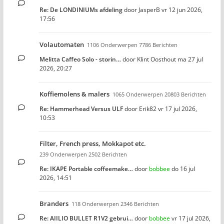
Re: De LONDINIUMs afdeling
door
JasperB
vr 12 jun 2026,
17:56
Volautomaten
1106 Onderwerpen 7786 Berichten
Melitta Caffeo Solo - storin…
door
Klint Oosthout
ma 27 jul
2026, 20:27
Koffiemolens & malers
1065 Onderwerpen 20803 Berichten
Re: Hammerhead Versus ULF
door
Erik82
vr 17 jul 2026,
10:53
Filter, French press, Mokkapot etc.
239 Onderwerpen 2502 Berichten
Re: IKAPE Portable coffeemake…
door
bobbee
do 16 jul
2026, 14:51
Branders
118 Onderwerpen 2346 Berichten
Re: AIILIO BULLET R1V2 gebrui…
door
bobbee
vr 17 jul 2026,