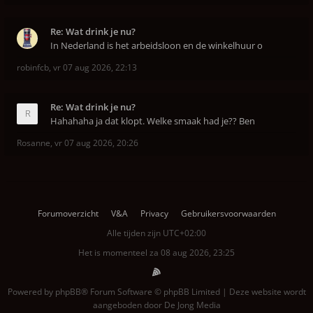
Re: Wat drink je nu?
In Nederland is het arbeidsloon en de winkelhuur o
robinfcb
,
vr 07 aug 2026, 22:13
Re: Wat drink je nu?
Hahahaha ja dat klopt. Welke smaak had je?? Ben
Rosanne
,
vr 07 aug 2026, 20:26
Forumoverzicht
V&A
Privacy
Gebruikersvoorwaarden
Alle tijden zijn
UTC+02:00
Het is momenteel za 08 aug 2026, 23:25
Powered by
phpBB
® Forum Software © phpBB Limited | Deze website wordt
aangeboden door
De Jong Media