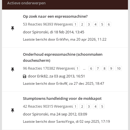
Actieve onderwerpen
Op zoek naar een espressomachine?
53 Reacties 96393 Weergaves
1
2
3
4
5
6
door
Spironski
,
di 18 feb 2014, 13:45
Laatste bericht door
ErikVhn
,
ma 20 apr 2026, 11:22
Onderhoud espressomachine (schoonmaken
douchescherm)
96 Reacties 170382 Weergaves
1
…
6
7
8
9
10
door
Erik82
,
za 03 aug 2013, 16:51
Laatste bericht door
ErikvW
,
za 27 dec 2025, 18:47
Stumptowns handleiding voor de mokkapot
42 Reacties 90315 Weergaves
1
2
3
4
5
door
Spironski
,
ma 24 sep 2012, 03:09
Laatste bericht door
SantoYirga
,
di 02 sep 2025, 17:19