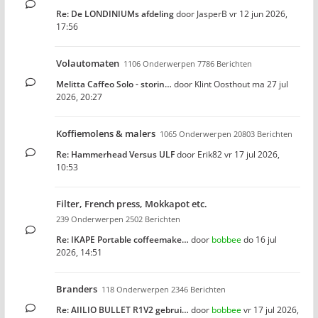
Re: De LONDINIUMs afdeling
door
JasperB
vr 12 jun 2026,
17:56
Volautomaten
1106 Onderwerpen 7786 Berichten
Melitta Caffeo Solo - storin…
door
Klint Oosthout
ma 27 jul
2026, 20:27
Koffiemolens & malers
1065 Onderwerpen 20803 Berichten
Re: Hammerhead Versus ULF
door
Erik82
vr 17 jul 2026,
10:53
Filter, French press, Mokkapot etc.
239 Onderwerpen 2502 Berichten
Re: IKAPE Portable coffeemake…
door
bobbee
do 16 jul
2026, 14:51
Branders
118 Onderwerpen 2346 Berichten
Re: AIILIO BULLET R1V2 gebrui…
door
bobbee
vr 17 jul 2026,