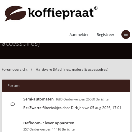
Hardware (Machines, malers &
Aanmelden
Registreer
accessoires)
Forumoverzicht
Hardware (Machines, malers & accessoires)
Forum
Semi-automaten
1680 Onderwerpen 26060 Berichten
Re: Zwarte filterbakjes
door
Dirk Jan
wo 05 aug 2026, 17:01
Hefboom- / lever apparaten
357 Onderwerpen 11416 Berichten