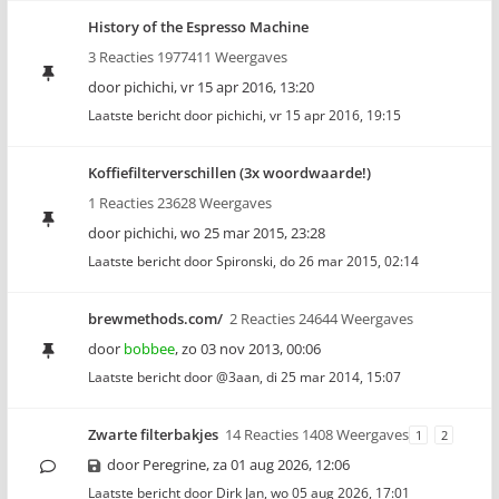
History of the Espresso Machine
3 Reacties 1977411 Weergaves
door
pichichi
,
vr 15 apr 2016, 13:20
Laatste bericht door
pichichi
,
vr 15 apr 2016, 19:15
Koffiefilterverschillen (3x woordwaarde!)
1 Reacties 23628 Weergaves
door
pichichi
,
wo 25 mar 2015, 23:28
Laatste bericht door
Spironski
,
do 26 mar 2015, 02:14
brewmethods.com/
2 Reacties 24644 Weergaves
door
bobbee
,
zo 03 nov 2013, 00:06
Laatste bericht door
@3aan
,
di 25 mar 2014, 15:07
Zwarte filterbakjes
14 Reacties 1408 Weergaves
1
2
door
Peregrine
,
za 01 aug 2026, 12:06
Laatste bericht door
Dirk Jan
,
wo 05 aug 2026, 17:01