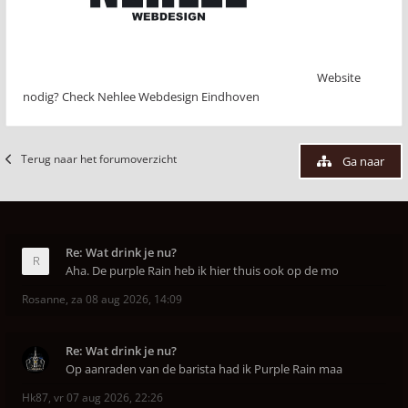
Website
nodig? Check Nehlee Webdesign Eindhoven
Terug naar het forumoverzicht
Ga naar
Re: Wat drink je nu?
Aha. De purple Rain heb ik hier thuis ook op de mo
Rosanne
,
za 08 aug 2026, 14:09
Re: Wat drink je nu?
Op aanraden van de barista had ik Purple Rain maa
Hk87
,
vr 07 aug 2026, 22:26