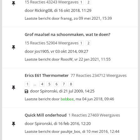
15 Reacties 43243 Weergaves
1
2
door
Ricking08
,
di 16 okt 2018, 11:29
Laatste bericht door
fransg
,
zo 09 mei 2021, 15:39
Grof maalsel na schoonmaken, wat te doen?
15 Reacties 52904 Weergaves
1
2
door
jos1905
,
vr 03 okt 2014, 09:27
Laatste bericht door
RoosW
,
vr 22 jan 2021, 11:55
Erics E61 Thermometer
77 Reacties 234712 Weergaves
1
…
4
5
6
7
8
door
Spironski
,
di 21 jul 2009, 14:25
Laatste bericht door
bobbee
,
ma 04 jun 2018, 09:46
Quick Mill onderhoud
1 Reacties 27469 Weergaves
door
Spironski
,
di 16 feb 2016, 12:20
Laatste bericht door
paultje_bos
,
di 10 mei 2016, 12:44