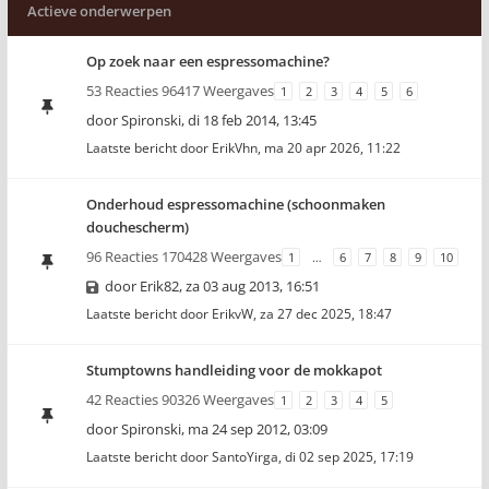
Actieve onderwerpen
Op zoek naar een espressomachine?
53 Reacties 96417 Weergaves
1
2
3
4
5
6
door
Spironski
,
di 18 feb 2014, 13:45
Laatste bericht door
ErikVhn
,
ma 20 apr 2026, 11:22
Onderhoud espressomachine (schoonmaken
douchescherm)
96 Reacties 170428 Weergaves
1
…
6
7
8
9
10
door
Erik82
,
za 03 aug 2013, 16:51
Laatste bericht door
ErikvW
,
za 27 dec 2025, 18:47
Stumptowns handleiding voor de mokkapot
42 Reacties 90326 Weergaves
1
2
3
4
5
door
Spironski
,
ma 24 sep 2012, 03:09
Laatste bericht door
SantoYirga
,
di 02 sep 2025, 17:19