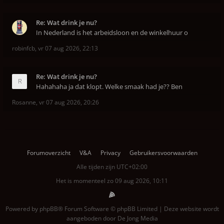
Re: Wat drink je nu?
In Nederland is het arbeidsloon en de winkelhuur o
robinfcb
,
vr 07 aug 2026, 22:13
Re: Wat drink je nu?
Hahahaha ja dat klopt. Welke smaak had je?? Ben
Rosanne
,
vr 07 aug 2026, 20:26
Forumoverzicht
V&A
Privacy
Gebruikersvoorwaarden
Alle tijden zijn
UTC+02:00
Het is momenteel zo 09 aug 2026, 10:11
Powered by
phpBB
® Forum Software © phpBB Limited | Deze website wordt
aangeboden door
De Jong Media