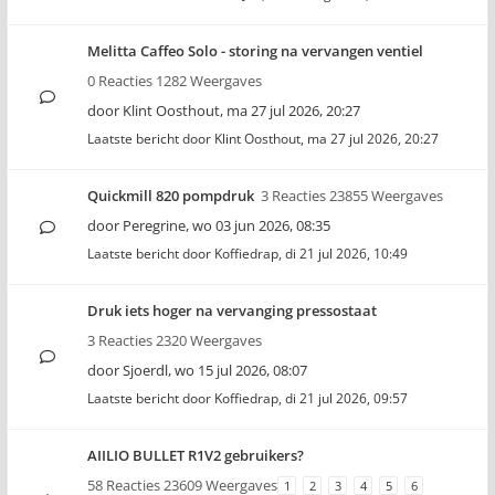
Melitta Caffeo Solo - storing na vervangen ventiel
0 Reacties 1282 Weergaves
door
Klint Oosthout
,
ma 27 jul 2026, 20:27
Laatste bericht door
Klint Oosthout
,
ma 27 jul 2026, 20:27
Quickmill 820 pompdruk
3 Reacties 23855 Weergaves
door
Peregrine
,
wo 03 jun 2026, 08:35
Laatste bericht door
Koffiedrap
,
di 21 jul 2026, 10:49
Druk iets hoger na vervanging pressostaat
3 Reacties 2320 Weergaves
door
Sjoerdl
,
wo 15 jul 2026, 08:07
Laatste bericht door
Koffiedrap
,
di 21 jul 2026, 09:57
AIILIO BULLET R1V2 gebruikers?
58 Reacties 23609 Weergaves
1
2
3
4
5
6