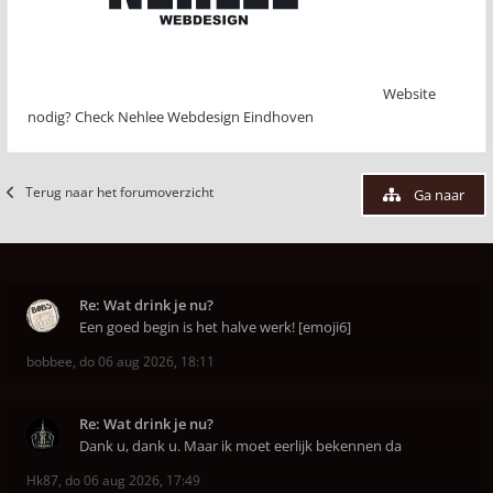
Website
nodig? Check Nehlee Webdesign Eindhoven
Terug naar het forumoverzicht
Ga naar
Re: Wat drink je nu?
Een goed begin is het halve werk! [emoji6]
bobbee
,
do 06 aug 2026, 18:11
Re: Wat drink je nu?
Dank u, dank u. Maar ik moet eerlijk bekennen da
Hk87
,
do 06 aug 2026, 17:49