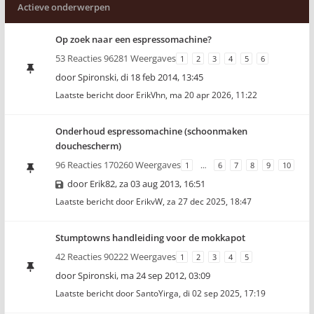
Actieve onderwerpen
Op zoek naar een espressomachine?
53 Reacties 96281 Weergaves
1
2
3
4
5
6
door
Spironski
,
di 18 feb 2014, 13:45
Laatste bericht door
ErikVhn
,
ma 20 apr 2026, 11:22
Onderhoud espressomachine (schoonmaken
douchescherm)
96 Reacties 170260 Weergaves
1
…
6
7
8
9
10
door
Erik82
,
za 03 aug 2013, 16:51
Laatste bericht door
ErikvW
,
za 27 dec 2025, 18:47
Stumptowns handleiding voor de mokkapot
42 Reacties 90222 Weergaves
1
2
3
4
5
door
Spironski
,
ma 24 sep 2012, 03:09
Laatste bericht door
SantoYirga
,
di 02 sep 2025, 17:19