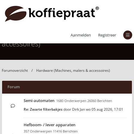
Hardware (Machines, malers &
Aanmelden
Registreer
accessoires)
Forumoverzicht
Hardware (Machines, malers & accessoires)
Forum
Semi-automaten
1680 Onderwerpen 26060 Berichten
Re: Zwarte filterbakjes
door
Dirk Jan
wo 05 aug 2026, 17:01
Hefboom- / lever apparaten
357 Onderwerpen 11416 Berichten