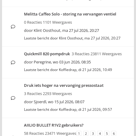
Melitta Caffeo Solo - storing na vervangen ventiel
0 Reacties 1101 Weergaves
door
Klint Oosthout
,
ma 27 jul 2026, 20:27
Laatste bericht door
Klint Oosthout
,
ma 27 jul 2026, 20:27
Quickmill 820 pompdruk
3 Reacties 23811 Weergaves
door
Peregrine
,
wo 03 jun 2026, 08:35
Laatste bericht door
Koffiedrap
,
di 21 jul 2026, 10:49
Druk iets hoger na vervanging pressostaat
3 Reacties 2293 Weergaves
door
Sjoerdl
,
wo 15 jul 2026, 08:07
Laatste bericht door
Koffiedrap
,
di 21 jul 2026, 09:57
AIILIO BULLET R1V2 gebruikers?
58 Reacties 23471 Weergaves
1
2
3
4
5
6