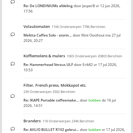
Re: De LONDINIUMs afdeling
door
JasperB
vr 12 jun 2026,
17:56
Volautomaten
1106 Onderwerpen 7786 Berichten
Melitta Caffeo Solo - storin…
door
Klint Oosthout
ma 27 jul
2026, 20:27
Koffiemolens & malers
1065 Onderwerpen 20803 Berichten
Re: Hammerhead Versus ULF
door
Erik82
vr 17 jul 2026,
10:53
Filter, French press, Mokkapot etc.
239 Onderwerpen 2502 Berichten
Re: IKAPE Portable coffeemake…
door
bobbee
do 16 jul
2026, 14:51
Branders
118 Onderwerpen 2346 Berichten
Re: AIILIO BULLET R1V2 gebrui…
door
bobbee
vr 17 jul 2026,