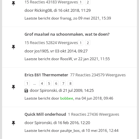
15 Reacties 43183 Weergaves
1
2
door
Ricking08
,
di 16 okt 2018, 11:29
Laatste bericht door
fransg
,
zo 09 mei 2021, 15:39
Grof maalsel na schoonmaken, wat te doen?
15 Reacties 52824 Weergaves
1
2
door
jos1905
,
vr 03 okt 2014, 09:27
Laatste bericht door
RoosW
,
vr 22 jan 2021, 11:55
Erics E61 Thermometer
77 Reacties 234579 Weergaves
1
…
4
5
6
7
8
door
Spironski
,
di 21 jul 2009, 14:25
Laatste bericht door
bobbee
,
ma 04 jun 2018, 09:46
Quick Mill onderhoud
1 Reacties 27436 Weergaves
door
Spironski
,
di 16 feb 2016, 12:20
Laatste bericht door
paultje_bos
,
di 10 mei 2016, 12:44