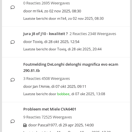
0 Reacties 2695 Weergaves
door
m1k4
,
zo 02 nov 2025, 08:30
Laatste bericht door
m1k4
,
zo 02 nov 2025, 08:30
Jura J8 of J10 - kwaliteit ?
2 Reacties 2348 Weergaves
door
Toxiq
,
di 28 okt 2025, 12:54
Laatste bericht door
Toxiq
,
di 28 okt 2025, 20:44
Foutmelding DeLonghi delonghi magnifica evo ecam
290.81.tb
3 Reacties 4508 Weergaves
door
Jan l'Amie
,
di 07 okt 2025, 09:11
Laatste bericht door
bobbee
,
di 07 okt 2025, 13:08
Probleem met Miele CVA6401
9 Reacties 72525 Weergaves
door
Pascal1977
,
di 29 apr 2025, 14:00