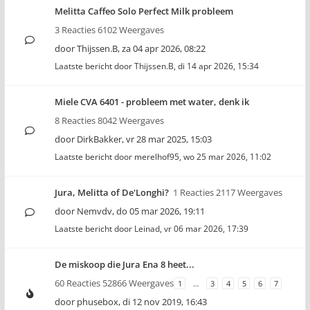
Melitta Caffeo Solo Perfect Milk probleem
3 Reacties 6102 Weergaves
door
Thijssen.B
,
za 04 apr 2026, 08:22
Laatste bericht door
Thijssen.B
,
di 14 apr 2026, 15:34
Miele CVA 6401 - probleem met water, denk ik
8 Reacties 8042 Weergaves
door
DirkBakker
,
vr 28 mar 2025, 15:03
Laatste bericht door
merelhof95
,
wo 25 mar 2026, 11:02
Jura, Melitta of De'Longhi?
1 Reacties 2117 Weergaves
door
Nemvdv
,
do 05 mar 2026, 19:11
Laatste bericht door
Leinad
,
vr 06 mar 2026, 17:39
De miskoop die Jura Ena 8 heet...
60 Reacties 52866 Weergaves
1
…
3
4
5
6
7
door
phusebox
,
di 12 nov 2019, 16:43