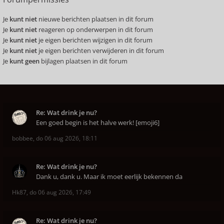
Je
kunt niet
nieuwe berichten plaatsen in dit forum
Je
kunt niet
reageren op onderwerpen in dit forum
Je
kunt niet
je eigen berichten wijzigen in dit forum
Je
kunt niet
je eigen berichten verwijderen in dit forum
Je
kunt geen
bijlagen plaatsen in dit forum
Re: Wat drink je nu?
Een goed begin is het halve werk! [emoji6]
bobbee
,
do 06 aug 2026, 18:11
Re: Wat drink je nu?
Dank u, dank u. Maar ik moet eerlijk bekennen da
Hk87
,
do 06 aug 2026, 17:49
Re: Wat drink je nu?