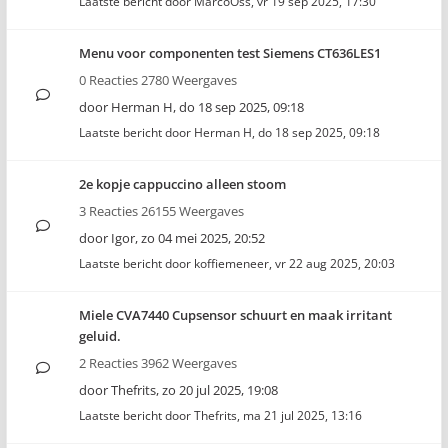
Laatste bericht door
MarcoOss
,
vr 19 sep 2025, 17:30
Menu voor componenten test Siemens CT636LES1
0 Reacties 2780 Weergaves
door
Herman H
,
do 18 sep 2025, 09:18
Laatste bericht door
Herman H
,
do 18 sep 2025, 09:18
2e kopje cappuccino alleen stoom
3 Reacties 26155 Weergaves
door
Igor
,
zo 04 mei 2025, 20:52
Laatste bericht door
koffiemeneer
,
vr 22 aug 2025, 20:03
Miele CVA7440 Cupsensor schuurt en maak irritant
geluid.
2 Reacties 3962 Weergaves
door
Thefrits
,
zo 20 jul 2025, 19:08
Laatste bericht door
Thefrits
,
ma 21 jul 2025, 13:16