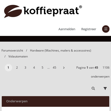
Volautomaten
Aanmelden
Registreer
Forumoverzicht
Hardware (Machines, malers & accessoires)
Volautomaten
1
2
3
4
5
…
45
Pagina
1
van
45
1106
onderwerpen
Onderwerpen