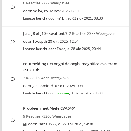
0 Reacties 2722 Weergaves
door
m1k4
,
zo 02 nov 2025, 08:30
Laatste bericht door
m1k4
,
zo 02 nov 2025, 08:30
Jura J8 of J10 - kwaliteit ?
2 Reacties 2377 Weergaves
door
Toxiq
,
di 28 okt 2025, 12:54
Laatste bericht door
Toxiq
,
di 28 okt 2025, 20:44
Foutmelding DeLonghi delonghi magnifica evo ecam
290.81.tb
3 Reacties 4556 Weergaves
door
Jan l'Amie
,
di 07 okt 2025, 09:11
Laatste bericht door
bobbee
,
di 07 okt 2025, 13:08
Probleem met Miele CVA6401
9 Reacties 73260 Weergaves
door
Pascal1977
,
di 29 apr 2025, 14:00