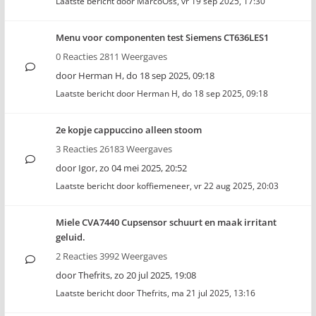
Laatste bericht door
MarcoOss
,
vr 19 sep 2025, 17:30
Menu voor componenten test Siemens CT636LES1
0 Reacties 2811 Weergaves
door
Herman H
,
do 18 sep 2025, 09:18
Laatste bericht door
Herman H
,
do 18 sep 2025, 09:18
2e kopje cappuccino alleen stoom
3 Reacties 26183 Weergaves
door
Igor
,
zo 04 mei 2025, 20:52
Laatste bericht door
koffiemeneer
,
vr 22 aug 2025, 20:03
Miele CVA7440 Cupsensor schuurt en maak irritant
geluid.
2 Reacties 3992 Weergaves
door
Thefrits
,
zo 20 jul 2025, 19:08
Laatste bericht door
Thefrits
,
ma 21 jul 2025, 13:16