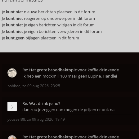
Je
kunt niet
nieuwe berichten plaatsen in dit forum
Je
kunt niet
reageren op onderwerpen in dit forum
Je
kunt niet
je eigen berichten wijzigen in dit forum
Je
kunt niet
je eigen berichten verwijderen in dit forum
Je
kunt geen
bijlagen plaatsen in dit forum
Re: Het grote broodbaktopic voor koffie drinkende
Ik heb een mockmill 100 maar geen Lupine. Handlei
bobbee
,
zo 09 aug 2026, 23:25
Re: Wat drink je nu?
dan zou je zeggen dan mogen de prijzen er ook na
youssef88
,
zo 09 aug 2026, 19:49
Re: Het grote broodbaktopic voor koffie drinkende