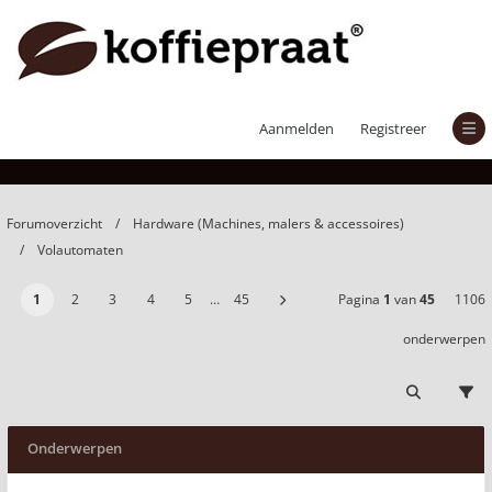
Volautomaten
Aanmelden
Registreer
Forumoverzicht
Hardware (Machines, malers & accessoires)
Volautomaten
1
2
3
4
5
…
45
Pagina
1
van
45
1106
onderwerpen
Onderwerpen