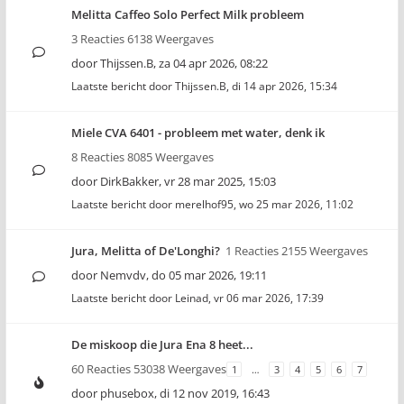
Melitta Caffeo Solo Perfect Milk probleem
3 Reacties 6138 Weergaves
door
Thijssen.B
,
za 04 apr 2026, 08:22
Laatste bericht door
Thijssen.B
,
di 14 apr 2026, 15:34
Miele CVA 6401 - probleem met water, denk ik
8 Reacties 8085 Weergaves
door
DirkBakker
,
vr 28 mar 2025, 15:03
Laatste bericht door
merelhof95
,
wo 25 mar 2026, 11:02
Jura, Melitta of De'Longhi?
1 Reacties 2155 Weergaves
door
Nemvdv
,
do 05 mar 2026, 19:11
Laatste bericht door
Leinad
,
vr 06 mar 2026, 17:39
De miskoop die Jura Ena 8 heet...
60 Reacties 53038 Weergaves
1
…
3
4
5
6
7
door
phusebox
,
di 12 nov 2019, 16:43