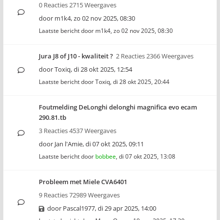
0 Reacties 2715 Weergaves
door
m1k4
,
zo 02 nov 2025, 08:30
Laatste bericht door
m1k4
,
zo 02 nov 2025, 08:30
Jura J8 of J10 - kwaliteit ?
2 Reacties 2366 Weergaves
door
Toxiq
,
di 28 okt 2025, 12:54
Laatste bericht door
Toxiq
,
di 28 okt 2025, 20:44
Foutmelding DeLonghi delonghi magnifica evo ecam
290.81.tb
3 Reacties 4537 Weergaves
door
Jan l'Amie
,
di 07 okt 2025, 09:11
Laatste bericht door
bobbee
,
di 07 okt 2025, 13:08
Probleem met Miele CVA6401
9 Reacties 72989 Weergaves
door
Pascal1977
,
di 29 apr 2025, 14:00