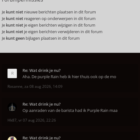
Je
kunt niet
nieuwe berichten plaatsen in dit forum
Je
kunt niet
reageren op onderwerpen in dit forum
Je
kunt niet
je eigen berichten wijzigen in dit forum
Je
kunt niet
je eigen berichten verwijderen in dit forum
Je
kunt geen
bijlagen plaatsen in dit forum
Re: Wat drink je nu?
Aha. De purple Rain heb ik hier thuis ook op de mo
Rosanne
,
za 08 aug 2026, 14:09
Re: Wat drink je nu?
Op aanraden van de barista had ik Purple Rain maa
Hk87
,
vr 07 aug 2026, 22:26
Re: Wat drink je nu?