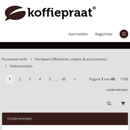
Volautomaten
Aanmelden
Registreer
Forumoverzicht
Hardware (Machines, malers & accessoires)
Volautomaten
1
2
3
4
5
…
45
Pagina
1
van
45
1106
onderwerpen
Onderwerpen