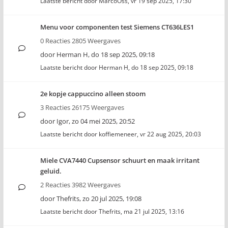
Laatste bericht door
MarcoOss
,
vr 19 sep 2025, 17:30
Menu voor componenten test Siemens CT636LES1
0 Reacties 2805 Weergaves
door
Herman H
,
do 18 sep 2025, 09:18
Laatste bericht door
Herman H
,
do 18 sep 2025, 09:18
2e kopje cappuccino alleen stoom
3 Reacties 26175 Weergaves
door
Igor
,
zo 04 mei 2025, 20:52
Laatste bericht door
koffiemeneer
,
vr 22 aug 2025, 20:03
Miele CVA7440 Cupsensor schuurt en maak irritant
geluid.
2 Reacties 3982 Weergaves
door
Thefrits
,
zo 20 jul 2025, 19:08
Laatste bericht door
Thefrits
,
ma 21 jul 2025, 13:16