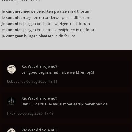
Je
kunt niet
nieuwe berichten plaatsen in dit forum
Je
kunt niet
reageren op onderwerpen in dit forum
Je
kunt niet
je eigen berichten wijzigen in dit forum
Je
kunt niet
je eigen berichten verwijderen in dit forum
Je
kunt geen
bijlagen plaatsen in dit forum
Re: Wat drink je nu?
Een goed begin is het halve werk! [emoji6]
bobbee
,
do 06 aug 2026, 18:11
Re: Wat drink je nu?
Dank u, dank u. Maar ik moet eerlijk bekennen da
Hk87
,
do 06 aug 2026, 17:49
Re: Wat drink je nu?