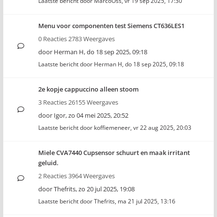
Laatste bericht door
MarcoOss
,
vr 19 sep 2025, 17:30
Menu voor componenten test Siemens CT636LES1
0 Reacties 2783 Weergaves
door
Herman H
,
do 18 sep 2025, 09:18
Laatste bericht door
Herman H
,
do 18 sep 2025, 09:18
2e kopje cappuccino alleen stoom
3 Reacties 26155 Weergaves
door
Igor
,
zo 04 mei 2025, 20:52
Laatste bericht door
koffiemeneer
,
vr 22 aug 2025, 20:03
Miele CVA7440 Cupsensor schuurt en maak irritant
geluid.
2 Reacties 3964 Weergaves
door
Thefrits
,
zo 20 jul 2025, 19:08
Laatste bericht door
Thefrits
,
ma 21 jul 2025, 13:16