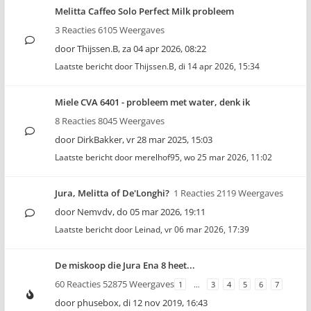
Melitta Caffeo Solo Perfect Milk probleem
3 Reacties 6105 Weergaves
door
Thijssen.B
,
za 04 apr 2026, 08:22
Laatste bericht door
Thijssen.B
,
di 14 apr 2026, 15:34
Miele CVA 6401 - probleem met water, denk ik
8 Reacties 8045 Weergaves
door
DirkBakker
,
vr 28 mar 2025, 15:03
Laatste bericht door
merelhof95
,
wo 25 mar 2026, 11:02
Jura, Melitta of De'Longhi?
1 Reacties 2119 Weergaves
door
Nemvdv
,
do 05 mar 2026, 19:11
Laatste bericht door
Leinad
,
vr 06 mar 2026, 17:39
De miskoop die Jura Ena 8 heet...
60 Reacties 52875 Weergaves
1
…
3
4
5
6
7
door
phusebox
,
di 12 nov 2019, 16:43