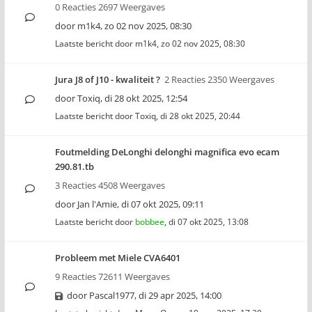
0 Reacties 2697 Weergaves
door
m1k4
,
zo 02 nov 2025, 08:30
Laatste bericht door
m1k4
,
zo 02 nov 2025, 08:30
Jura J8 of J10 - kwaliteit ?
2 Reacties 2350 Weergaves
door
Toxiq
,
di 28 okt 2025, 12:54
Laatste bericht door
Toxiq
,
di 28 okt 2025, 20:44
Foutmelding DeLonghi delonghi magnifica evo ecam
290.81.tb
3 Reacties 4508 Weergaves
door
Jan l'Amie
,
di 07 okt 2025, 09:11
Laatste bericht door
bobbee
,
di 07 okt 2025, 13:08
Probleem met Miele CVA6401
9 Reacties 72611 Weergaves
door
Pascal1977
,
di 29 apr 2025, 14:00