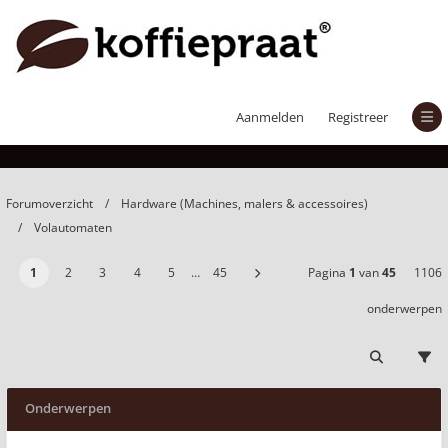
Volautomaten
Aanmelden
Registreer
Forumoverzicht
Hardware (Machines, malers & accessoires)
Volautomaten
1
2
3
4
5
…
45
Pagina
1
van
45
1106
onderwerpen
Onderwerpen