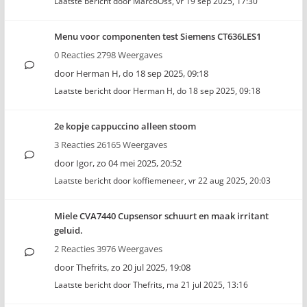
Laatste bericht door
MarcoOss
,
vr 19 sep 2025, 17:30
Menu voor componenten test Siemens CT636LES1
0 Reacties 2798 Weergaves
door
Herman H
,
do 18 sep 2025, 09:18
Laatste bericht door
Herman H
,
do 18 sep 2025, 09:18
2e kopje cappuccino alleen stoom
3 Reacties 26165 Weergaves
door
Igor
,
zo 04 mei 2025, 20:52
Laatste bericht door
koffiemeneer
,
vr 22 aug 2025, 20:03
Miele CVA7440 Cupsensor schuurt en maak irritant
geluid.
2 Reacties 3976 Weergaves
door
Thefrits
,
zo 20 jul 2025, 19:08
Laatste bericht door
Thefrits
,
ma 21 jul 2025, 13:16