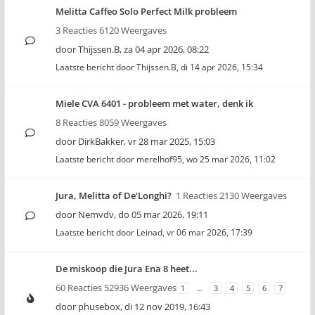
Melitta Caffeo Solo Perfect Milk probleem
3 Reacties 6120 Weergaves
door
Thijssen.B
,
za 04 apr 2026, 08:22
Laatste bericht door
Thijssen.B
,
di 14 apr 2026, 15:34
Miele CVA 6401 - probleem met water, denk ik
8 Reacties 8059 Weergaves
door
DirkBakker
,
vr 28 mar 2025, 15:03
Laatste bericht door
merelhof95
,
wo 25 mar 2026, 11:02
Jura, Melitta of De'Longhi?
1 Reacties 2130 Weergaves
door
Nemvdv
,
do 05 mar 2026, 19:11
Laatste bericht door
Leinad
,
vr 06 mar 2026, 17:39
De miskoop die Jura Ena 8 heet...
60 Reacties 52936 Weergaves
1
…
3
4
5
6
7
door
phusebox
,
di 12 nov 2019, 16:43