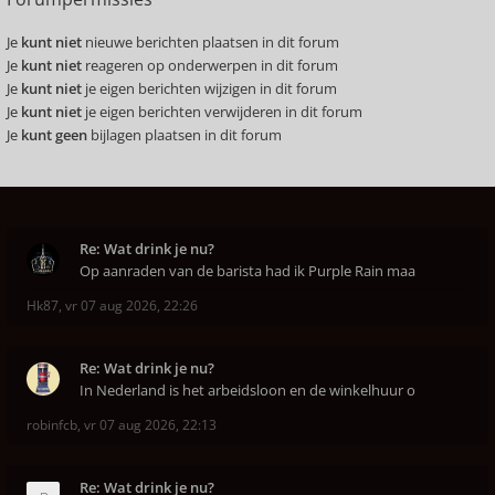
Je
kunt niet
nieuwe berichten plaatsen in dit forum
Je
kunt niet
reageren op onderwerpen in dit forum
Je
kunt niet
je eigen berichten wijzigen in dit forum
Je
kunt niet
je eigen berichten verwijderen in dit forum
Je
kunt geen
bijlagen plaatsen in dit forum
Re: Wat drink je nu?
Op aanraden van de barista had ik Purple Rain maa
Hk87
,
vr 07 aug 2026, 22:26
Re: Wat drink je nu?
In Nederland is het arbeidsloon en de winkelhuur o
robinfcb
,
vr 07 aug 2026, 22:13
Re: Wat drink je nu?