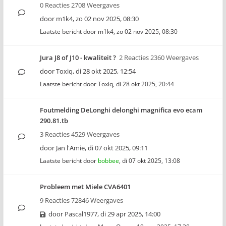
0 Reacties 2708 Weergaves
door
m1k4
,
zo 02 nov 2025, 08:30
Laatste bericht door
m1k4
,
zo 02 nov 2025, 08:30
Jura J8 of J10 - kwaliteit ?
2 Reacties 2360 Weergaves
door
Toxiq
,
di 28 okt 2025, 12:54
Laatste bericht door
Toxiq
,
di 28 okt 2025, 20:44
Foutmelding DeLonghi delonghi magnifica evo ecam
290.81.tb
3 Reacties 4529 Weergaves
door
Jan l'Amie
,
di 07 okt 2025, 09:11
Laatste bericht door
bobbee
,
di 07 okt 2025, 13:08
Probleem met Miele CVA6401
9 Reacties 72846 Weergaves
door
Pascal1977
,
di 29 apr 2025, 14:00