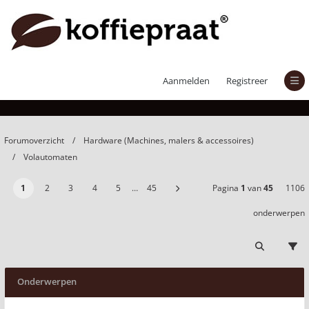
Volautomaten
Aanmelden
Registreer
Forumoverzicht
Hardware (Machines, malers & accessoires)
Volautomaten
1
2
3
4
5
…
45
Pagina
1
van
45
1106
onderwerpen
Onderwerpen