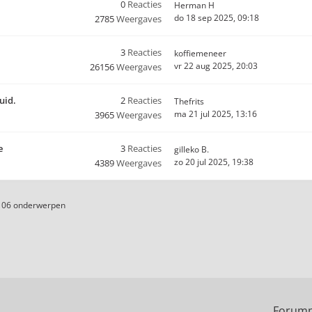
0
Reacties
Herman H
do 18 sep 2025, 09:18
2785
Weergaves
3
Reacties
koffiemeneer
vr 22 aug 2025, 20:03
26156
Weergaves
uid.
2
Reacties
Thefrits
ma 21 jul 2025, 13:16
3965
Weergaves
e
3
Reacties
gilleko B.
zo 20 jul 2025, 19:38
4389
Weergaves
106 onderwerpen
Forump