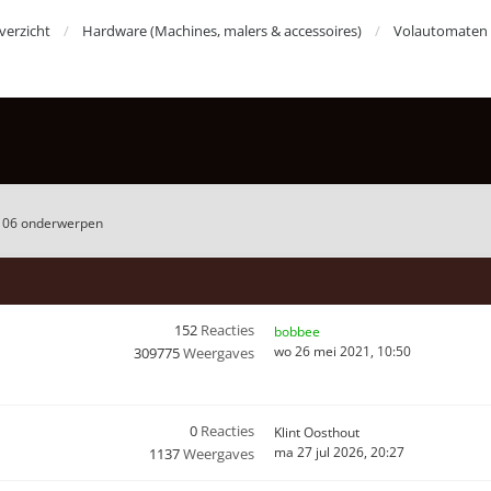
erzicht
Hardware (Machines, malers & accessoires)
Volautomaten
106 onderwerpen
152
Reacties
bobbee
wo 26 mei 2021, 10:50
309775
Weergaves
0
Reacties
Klint Oosthout
ma 27 jul 2026, 20:27
1137
Weergaves