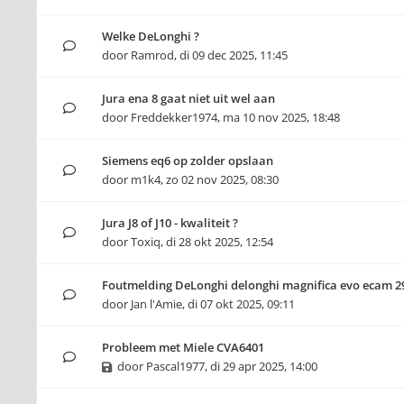
Welke DeLonghi ?
door
Ramrod
,
di 09 dec 2025, 11:45
Jura ena 8 gaat niet uit wel aan
door
Freddekker1974
,
ma 10 nov 2025, 18:48
Siemens eq6 op zolder opslaan
door
m1k4
,
zo 02 nov 2025, 08:30
Jura J8 of J10 - kwaliteit ?
door
Toxiq
,
di 28 okt 2025, 12:54
Foutmelding DeLonghi delonghi magnifica evo ecam 2
door
Jan l'Amie
,
di 07 okt 2025, 09:11
Probleem met Miele CVA6401
door
Pascal1977
,
di 29 apr 2025, 14:00