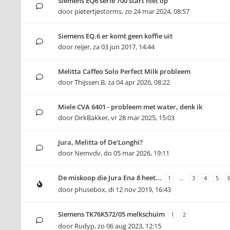
Siemens EQ6 serie 700 start niet op
door
pietertjestorms
,
zo 24 mar 2024, 08:57
Siemens EQ.6 er komt geen koffie uit
door
reijer
,
za 03 jun 2017, 14:44
Melitta Caffeo Solo Perfect Milk probleem
door
Thijssen.B
,
za 04 apr 2026, 08:22
Miele CVA 6401 - probleem met water, denk ik
door
DirkBakker
,
vr 28 mar 2025, 15:03
Jura, Melitta of De'Longhi?
door
Nemvdv
,
do 05 mar 2026, 19:11
De miskoop die Jura Ena 8 heet...
1
…
3
4
5
door
phusebox
,
di 12 nov 2019, 16:43
Siemens TK76K572/05 melkschuim
1
2
door
Rudyp
,
zo 06 aug 2023, 12:15