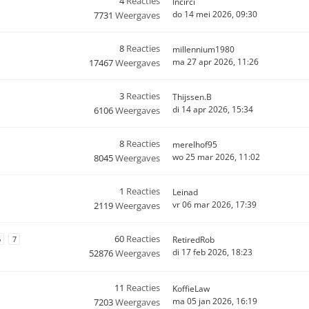
4
Reacties
Incirci
do 14 mei 2026, 09:30
7731
Weergaves
8
Reacties
millennium1980
ma 27 apr 2026, 11:26
17467
Weergaves
3
Reacties
Thijssen.B
di 14 apr 2026, 15:34
6106
Weergaves
8
Reacties
merelhof95
wo 25 mar 2026, 11:02
8045
Weergaves
1
Reacties
Leinad
vr 06 mar 2026, 17:39
2119
Weergaves
60
Reacties
6
7
RetiredRob
di 17 feb 2026, 18:23
52876
Weergaves
11
Reacties
KoffieLaw
ma 05 jan 2026, 16:19
7203
Weergaves