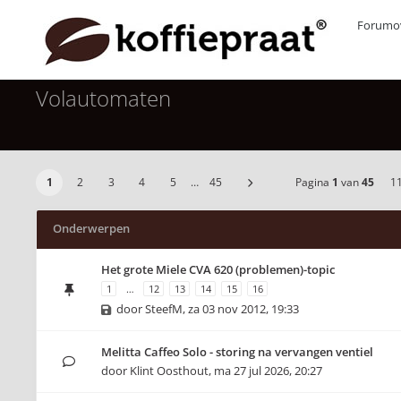
Forumov
Volautomaten
1
2
3
4
5
…
45
Pagina
1
van
45
1
Onderwerpen
Het grote Miele CVA 620 (problemen)-topic
1
…
12
13
14
15
16
door
SteefM
,
za 03 nov 2012, 19:33
Melitta Caffeo Solo - storing na vervangen ventiel
door
Klint Oosthout
,
ma 27 jul 2026, 20:27