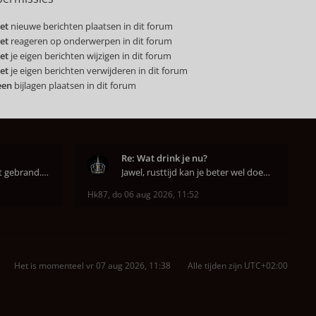
et
nieuwe berichten plaatsen in dit forum
et
reageren op onderwerpen in dit forum
et
je eigen berichten wijzigen in dit forum
et
je eigen berichten verwijderen in dit forum
een
bijlagen plaatsen in dit forum
Re: Wat drink je nu?
Super dat je zo goed hebt gebrand. Gefeliciteerd!
Jawel, rusttijd kan je beter wel doen anders smaa
Hk87
,
do 06 aug 2026, 11:52
Het is momenteel vr 07 aug 2026, 11:38
Alle tijden zijn
UTC+02:00