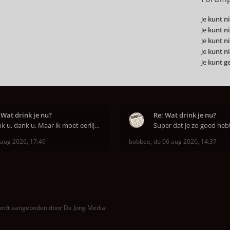
Je
kunt ni
Je
kunt ni
Je
kunt ni
Je
kunt ni
Je
kunt g
 Wat drink je nu?
Re: Wat drink je nu?
Dank u, dank u. Maar ik moet eerlijk bekennen da
 aug 2026, 17:49
bobbee
,
do 06 aug 2026, 14:37
wordt aangeboden door
De Jong Media