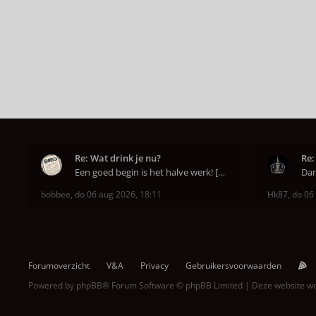
Re: Wat drink je nu?
Re:
Een goed begin is het halve werk! [emoji6]
bobbee
,
do 06 aug 2026, 18:11
Hk87
,
do 06
Forumoverzicht
V&A
Privacy
Gebruikersvoorwaarden
Powered by
phpBB
® Forum Software © phpBB Limited | Deze website 