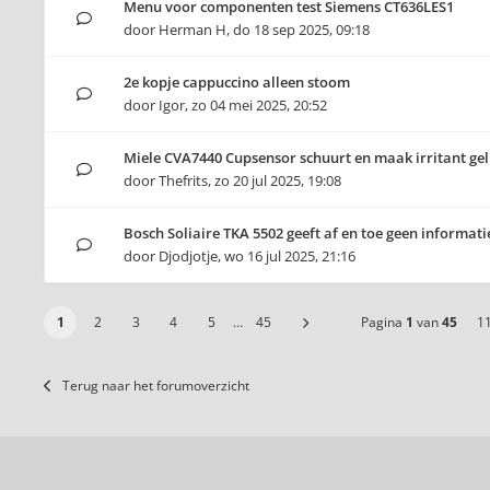
Menu voor componenten test Siemens CT636LES1
door
Herman H
,
do 18 sep 2025, 09:18
2e kopje cappuccino alleen stoom
door
Igor
,
zo 04 mei 2025, 20:52
Miele CVA7440 Cupsensor schuurt en maak irritant gel
door
Thefrits
,
zo 20 jul 2025, 19:08
Bosch Soliaire TKA 5502 geeft af en toe geen informati
door
Djodjotje
,
wo 16 jul 2025, 21:16
1
2
3
4
5
…
45
Pagina
1
van
45
1
Terug naar het forumoverzicht