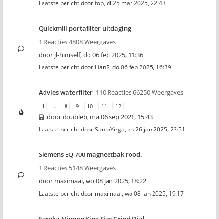
Laatste bericht door
fob
,
di 25 mar 2025, 22:43
Quickmill portafilter uitdaging
1 Reacties 4808 Weergaves
door
jl-himself
,
do 06 feb 2025, 11:36
Laatste bericht door
HanR
,
do 06 feb 2025, 16:39
Advies waterfilter
110 Reacties 66250 Weergaves
1
…
8
9
10
11
12
door
doubleb
,
ma 06 sep 2021, 15:43
Laatste bericht door
SantoYirga
,
zo 26 jan 2025, 23:51
Siemens EQ 700 magneetbak rood.
1 Reacties 5148 Weergaves
door
maximaal
,
wo 08 jan 2025, 18:22
Laatste bericht door
maximaal
,
wo 08 jan 2025, 19:17
Eureka Mignon King Size Grind Dial