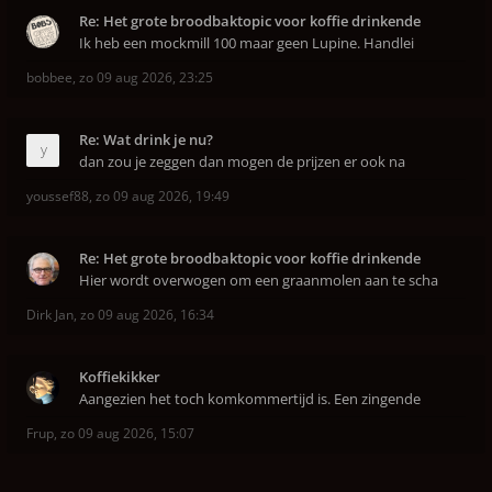
Re: Het grote broodbaktopic voor koffie drinkende
Ik heb een mockmill 100 maar geen Lupine. Handlei
bobbee
,
zo 09 aug 2026, 23:25
Re: Wat drink je nu?
dan zou je zeggen dan mogen de prijzen er ook na
youssef88
,
zo 09 aug 2026, 19:49
Re: Het grote broodbaktopic voor koffie drinkende
Hier wordt overwogen om een graanmolen aan te scha
Dirk Jan
,
zo 09 aug 2026, 16:34
Koffiekikker
Aangezien het toch komkommertijd is. Een zingende
Frup
,
zo 09 aug 2026, 15:07