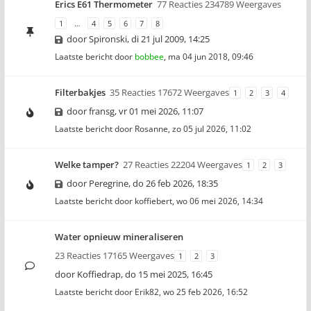
Erics E61 Thermometer
77 Reacties 234789 Weergaves
1
…
4
5
6
7
8
door
Spironski
,
di 21 jul 2009, 14:25
Laatste bericht door
bobbee
,
ma 04 jun 2018, 09:46
Filterbakjes
35 Reacties 17672 Weergaves
1
2
3
4
door
fransg
,
vr 01 mei 2026, 11:07
Laatste bericht door
Rosanne
,
zo 05 jul 2026, 11:02
Welke tamper?
27 Reacties 22204 Weergaves
1
2
3
door
Peregrine
,
do 26 feb 2026, 18:35
Laatste bericht door
koffiebert
,
wo 06 mei 2026, 14:34
Water opnieuw mineraliseren
23 Reacties 17165 Weergaves
1
2
3
door
Koffiedrap
,
do 15 mei 2025, 16:45
Laatste bericht door
Erik82
,
wo 25 feb 2026, 16:52