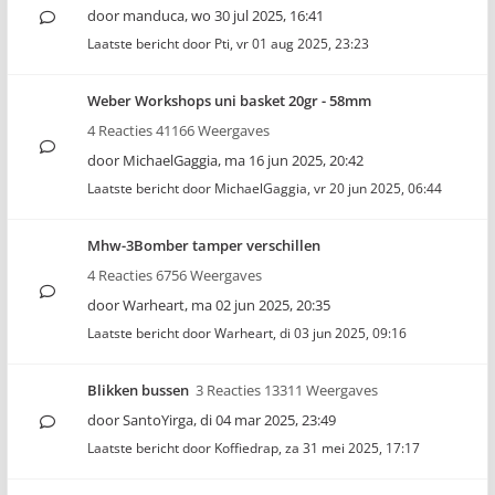
door
manduca
,
wo 30 jul 2025, 16:41
Laatste bericht door
Pti
,
vr 01 aug 2025, 23:23
Weber Workshops uni basket 20gr - 58mm
4 Reacties 41166 Weergaves
door
MichaelGaggia
,
ma 16 jun 2025, 20:42
Laatste bericht door
MichaelGaggia
,
vr 20 jun 2025, 06:44
Mhw-3Bomber tamper verschillen
4 Reacties 6756 Weergaves
door
Warheart
,
ma 02 jun 2025, 20:35
Laatste bericht door
Warheart
,
di 03 jun 2025, 09:16
Blikken bussen
3 Reacties 13311 Weergaves
door
SantoYirga
,
di 04 mar 2025, 23:49
Laatste bericht door
Koffiedrap
,
za 31 mei 2025, 17:17