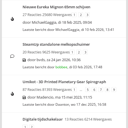
Nieuwe Eureka Mignon 65mm schijven
27 Reacties 25680 Weergaves
1
2
3
door
MichaelGaggia
,
di 18 feb 2025, 09:04
Laatste bericht door
MichaelGaggia
,
di 10 feb 2026, 13:41
SteamUp standalone melkopschuimer
20 Reacties 9625 Weergaves
1
2
3
door
bvds
,
za 24 jan 2026, 10:36
Laatste bericht door
bobbee
,
di 03 feb 2026, 17:48
Umikot - 3D Printed Planetary Gear Spirograph
87 Reacties 81393 Weergaves
1
…
5
6
7
8
9
door
Madencio
,
ma 15 mei 2023, 11:15
Laatste bericht door
Daanton
,
wo 17 dec 2025, 16:58
Digitale tijdschakelaar
13 Reacties 6214 Weergaves
1
2