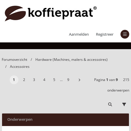
Accessoires
Aanmelden
Registreer
Forumoverzicht
Hardware (Machines, malers & accessoires)
Accessoires
1
2
3
4
5
…
9
Pagina
1
van
9
215
onderwerpen
Onderwerpen