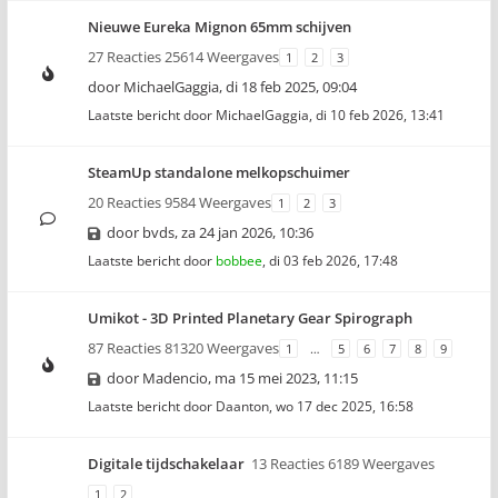
Nieuwe Eureka Mignon 65mm schijven
27 Reacties 25614 Weergaves
1
2
3
door
MichaelGaggia
,
di 18 feb 2025, 09:04
Laatste bericht door
MichaelGaggia
,
di 10 feb 2026, 13:41
SteamUp standalone melkopschuimer
20 Reacties 9584 Weergaves
1
2
3
door
bvds
,
za 24 jan 2026, 10:36
Laatste bericht door
bobbee
,
di 03 feb 2026, 17:48
Umikot - 3D Printed Planetary Gear Spirograph
87 Reacties 81320 Weergaves
1
…
5
6
7
8
9
door
Madencio
,
ma 15 mei 2023, 11:15
Laatste bericht door
Daanton
,
wo 17 dec 2025, 16:58
Digitale tijdschakelaar
13 Reacties 6189 Weergaves
1
2