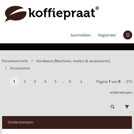
Accessoires
Aanmelden
Registreer
Forumoverzicht
Hardware (Machines, malers & accessoires)
Accessoires
1
2
3
4
5
…
9
Pagina
1
van
9
215
onderwerpen
Onderwerpen