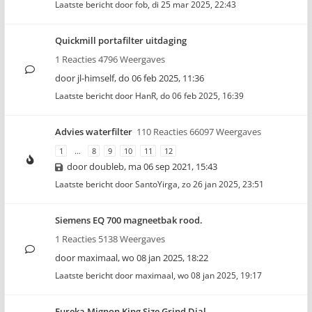
Laatste bericht door
fob
,
di 25 mar 2025, 22:43
Quickmill portafilter uitdaging
1 Reacties 4796 Weergaves
door
jl-himself
,
do 06 feb 2025, 11:36
Laatste bericht door
HanR
,
do 06 feb 2025, 16:39
Advies waterfilter
110 Reacties 66097 Weergaves
1
…
8
9
10
11
12
door
doubleb
,
ma 06 sep 2021, 15:43
Laatste bericht door
SantoYirga
,
zo 26 jan 2025, 23:51
Siemens EQ 700 magneetbak rood.
1 Reacties 5138 Weergaves
door
maximaal
,
wo 08 jan 2025, 18:22
Laatste bericht door
maximaal
,
wo 08 jan 2025, 19:17
Eureka Mignon King Size Grind Dial