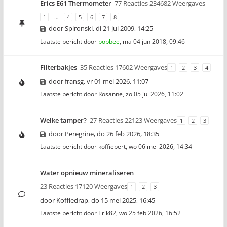
Erics E61 Thermometer
77 Reacties 234682 Weergaves
1
…
4
5
6
7
8
door
Spironski
,
di 21 jul 2009, 14:25
Laatste bericht door
bobbee
,
ma 04 jun 2018, 09:46
Filterbakjes
35 Reacties 17602 Weergaves
1
2
3
4
door
fransg
,
vr 01 mei 2026, 11:07
Laatste bericht door
Rosanne
,
zo 05 jul 2026, 11:02
Welke tamper?
27 Reacties 22123 Weergaves
1
2
3
door
Peregrine
,
do 26 feb 2026, 18:35
Laatste bericht door
koffiebert
,
wo 06 mei 2026, 14:34
Water opnieuw mineraliseren
23 Reacties 17120 Weergaves
1
2
3
door
Koffiedrap
,
do 15 mei 2025, 16:45
Laatste bericht door
Erik82
,
wo 25 feb 2026, 16:52