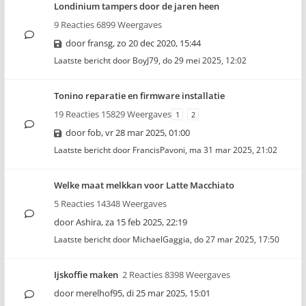
Londinium tampers door de jaren heen
9 Reacties 6899 Weergaves
door
fransg
,
zo 20 dec 2020, 15:44
Laatste bericht door
BoyJ79
,
do 29 mei 2025, 12:02
Tonino reparatie en firmware installatie
19 Reacties 15829 Weergaves
1
2
door
fob
,
vr 28 mar 2025, 01:00
Laatste bericht door
FrancisPavoni
,
ma 31 mar 2025, 21:02
Welke maat melkkan voor Latte Macchiato
5 Reacties 14348 Weergaves
door
Ashira
,
za 15 feb 2025, 22:19
Laatste bericht door
MichaelGaggia
,
do 27 mar 2025, 17:50
Ijskoffie maken
2 Reacties 8398 Weergaves
door
merelhof95
,
di 25 mar 2025, 15:01