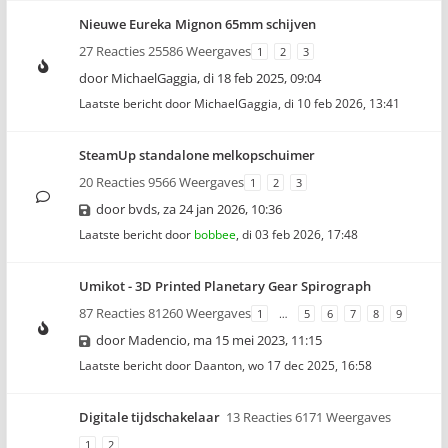
Nieuwe Eureka Mignon 65mm schijven
27 Reacties 25586 Weergaves
1
2
3
door
MichaelGaggia
,
di 18 feb 2025, 09:04
Laatste bericht door
MichaelGaggia
,
di 10 feb 2026, 13:41
SteamUp standalone melkopschuimer
20 Reacties 9566 Weergaves
1
2
3
door
bvds
,
za 24 jan 2026, 10:36
Laatste bericht door
bobbee
,
di 03 feb 2026, 17:48
Umikot - 3D Printed Planetary Gear Spirograph
87 Reacties 81260 Weergaves
1
…
5
6
7
8
9
door
Madencio
,
ma 15 mei 2023, 11:15
Laatste bericht door
Daanton
,
wo 17 dec 2025, 16:58
Digitale tijdschakelaar
13 Reacties 6171 Weergaves
1
2