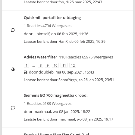
Laatste bericht door
fob
,
di 25 mar 2025, 22:43
Quickmill portafilter uitdaging
1 Reacties 4794 Weergaves
door
jl-himself
,
do 06 feb 2025, 11:36
Laatste bericht door
HanR
,
do 06 feb 2025, 16:39
Advies waterfilter
110 Reacties 65975 Weergaves
1
…
8
9
10
11
12
door
doubleb
,
ma 06 sep 2021, 15:43
Laatste bericht door
SantoYirga
,
zo 26 jan 2025, 23:51
Siemens EQ 700 magneetbak rood.
1 Reacties 5133 Weergaves
door
maximaal
,
wo 08 jan 2025, 18:22
Laatste bericht door
maximaal
,
wo 08 jan 2025, 19:17
Eureka Mignon King Size Grind Dial