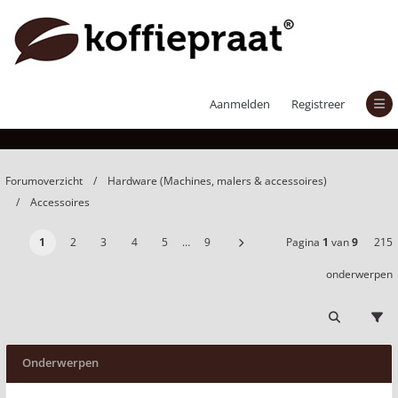
Accessoires
Aanmelden
Registreer
Forumoverzicht
Hardware (Machines, malers & accessoires)
Accessoires
1
2
3
4
5
…
9
Pagina
1
van
9
215
onderwerpen
Onderwerpen