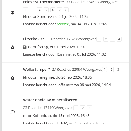
Erics E61 Thermometer
77 Reacties 234633 Weergaves
1
…
4
5
6
7
8
door
Spironski
,
di 21 jul 2009, 14:25
Laatste bericht door
bobbee
,
ma 04 jun 2018, 09:46
Filterbakjes
35 Reacties 17523 Weergaves
1
2
3
4
door
fransg
,
vr 01 mei 2026, 11:07
Laatste bericht door
Rosanne
,
zo 05 jul 2026, 11:02
Welke tamper?
27 Reacties 22094 Weergaves
1
2
3
door
Peregrine
,
do 26 feb 2026, 18:35
Laatste bericht door
koffiebert
,
wo 06 mei 2026, 14:34
Water opnieuw mineraliseren
23 Reacties 17110 Weergaves
1
2
3
door
Koffiedrap
,
do 15 mei 2025, 16:45
Laatste bericht door
Erik82
,
wo 25 feb 2026, 16:52