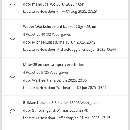
door
manduca
,
wo 30 jul 2025, 16:41
Laatste bericht door
Pti
,
vr 01 aug 2025, 23:23
Weber Workshops uni basket 20gr - 58mm
4 Reacties 40732 Weergaves
door
MichaelGaggia
,
ma 16 jun 2025, 20:42
Laatste bericht door
MichaelGaggia
,
vr 20 jun 2025, 06:44
Mhw-3Bomber tamper verschillen
4 Reacties 6725 Weergaves
door
Warheart
,
ma 02 jun 2025, 20:35
Laatste bericht door
Warheart
,
di 03 jun 2025, 09:16
Blikken bussen
3 Reacties 13293 Weergaves
door
SantoYirga
,
di 04 mar 2025, 23:49
Laatste bericht door
Koffiedrap
,
za 31 mei 2025, 17:17