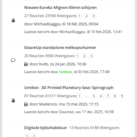
Nieuwe Eureka Mignon 65mm schijven
27 Reacties 25596 Weergaves
1
2
3
door
MichaelGaggia
,
di 18 feb 2025, 09:04
Laatste bericht door
MichaelGaggia
,
di 10 feb 2026, 13:41
SteamUp standalone melkopschuimer
20 Reacties 9580 Weergaves
1
2
3
door
bvds
,
za 24 jan 2026, 10:36
Laatste bericht door
bobbee
,
di 03 feb 2026, 17:48
Umikot - 3D Printed Planetary Gear Spirograph
87 Reacties 81311 Weergaves
1
…
5
6
7
8
9
door
Madencio
,
ma 15 mei 2023, 11:15
Laatste bericht door
Daanton
,
wo 17 dec 2025, 16:58
Digitale tijdschakelaar
13 Reacties 6188 Weergaves
1
2