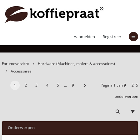
Accessoires
Aanmelden
Registreer
Forumoverzicht
Hardware (Machines, malers & accessoires)
Accessoires
1
2
3
4
5
…
9
Pagina
1
van
9
215
onderwerpen
Onderwerpen