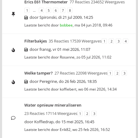
Erics E61 Thermometer
77 Reacties 234652 Weergaves
1
…
4
5
6
7
8
door
Spironski
,
di 21 jul 2009, 14:25
Laatste bericht door
bobbee
,
ma 04 jun 2018, 09:46
Filterbakjes
35 Reacties 17539 Weergaves
1
2
3
4
door
fransg
,
vr 01 mei 2026, 11:07
Laatste bericht door
Rosanne
,
zo 05 jul 2026, 11:02
Welke tamper?
27 Reacties 22098 Weergaves
1
2
3
door
Peregrine
,
do 26 feb 2026, 18:35
Laatste bericht door
koffiebert
,
wo 06 mei 2026, 14:34
Water opnieuw mineraliseren
23 Reacties 17114 Weergaves
1
2
3
door
Koffiedrap
,
do 15 mei 2025, 16:45
Laatste bericht door
Erik82
,
wo 25 feb 2026, 16:52