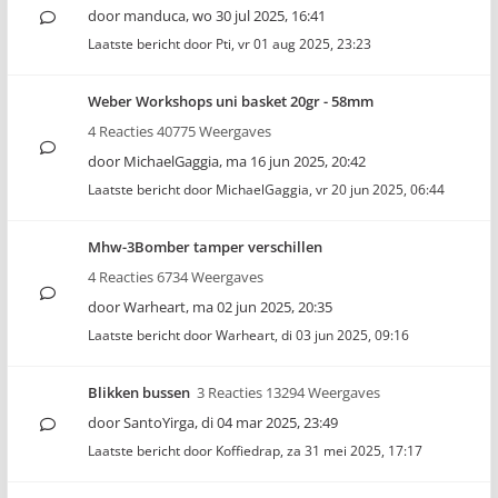
door
manduca
,
wo 30 jul 2025, 16:41
Laatste bericht door
Pti
,
vr 01 aug 2025, 23:23
Weber Workshops uni basket 20gr - 58mm
4 Reacties 40775 Weergaves
door
MichaelGaggia
,
ma 16 jun 2025, 20:42
Laatste bericht door
MichaelGaggia
,
vr 20 jun 2025, 06:44
Mhw-3Bomber tamper verschillen
4 Reacties 6734 Weergaves
door
Warheart
,
ma 02 jun 2025, 20:35
Laatste bericht door
Warheart
,
di 03 jun 2025, 09:16
Blikken bussen
3 Reacties 13294 Weergaves
door
SantoYirga
,
di 04 mar 2025, 23:49
Laatste bericht door
Koffiedrap
,
za 31 mei 2025, 17:17