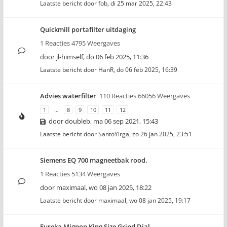
Laatste bericht door
fob
,
di 25 mar 2025, 22:43
Quickmill portafilter uitdaging
1 Reacties 4795 Weergaves
door
jl-himself
,
do 06 feb 2025, 11:36
Laatste bericht door
HanR
,
do 06 feb 2025, 16:39
Advies waterfilter
110 Reacties 66056 Weergaves
1
…
8
9
10
11
12
door
doubleb
,
ma 06 sep 2021, 15:43
Laatste bericht door
SantoYirga
,
zo 26 jan 2025, 23:51
Siemens EQ 700 magneetbak rood.
1 Reacties 5134 Weergaves
door
maximaal
,
wo 08 jan 2025, 18:22
Laatste bericht door
maximaal
,
wo 08 jan 2025, 19:17
Eureka Mignon King Size Grind Dial