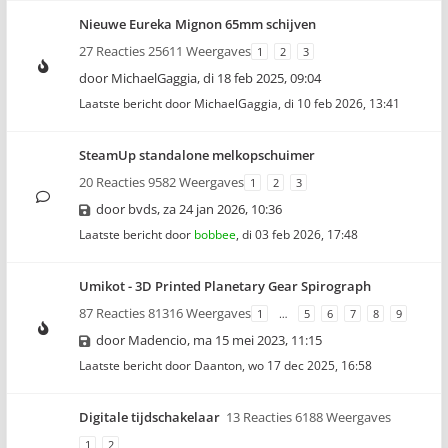
Nieuwe Eureka Mignon 65mm schijven
27 Reacties 25611 Weergaves
1
2
3
door
MichaelGaggia
,
di 18 feb 2025, 09:04
Laatste bericht door
MichaelGaggia
,
di 10 feb 2026, 13:41
SteamUp standalone melkopschuimer
20 Reacties 9582 Weergaves
1
2
3
door
bvds
,
za 24 jan 2026, 10:36
Laatste bericht door
bobbee
,
di 03 feb 2026, 17:48
Umikot - 3D Printed Planetary Gear Spirograph
87 Reacties 81316 Weergaves
1
…
5
6
7
8
9
door
Madencio
,
ma 15 mei 2023, 11:15
Laatste bericht door
Daanton
,
wo 17 dec 2025, 16:58
Digitale tijdschakelaar
13 Reacties 6188 Weergaves
1
2