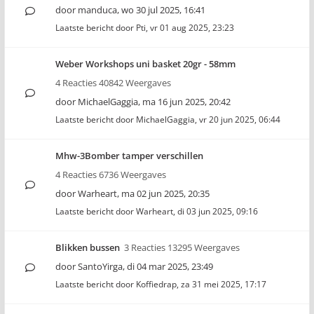
door
manduca
,
wo 30 jul 2025, 16:41
Laatste bericht door
Pti
,
vr 01 aug 2025, 23:23
Weber Workshops uni basket 20gr - 58mm
4 Reacties 40842 Weergaves
door
MichaelGaggia
,
ma 16 jun 2025, 20:42
Laatste bericht door
MichaelGaggia
,
vr 20 jun 2025, 06:44
Mhw-3Bomber tamper verschillen
4 Reacties 6736 Weergaves
door
Warheart
,
ma 02 jun 2025, 20:35
Laatste bericht door
Warheart
,
di 03 jun 2025, 09:16
Blikken bussen
3 Reacties 13295 Weergaves
door
SantoYirga
,
di 04 mar 2025, 23:49
Laatste bericht door
Koffiedrap
,
za 31 mei 2025, 17:17