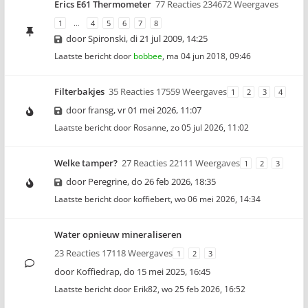
Erics E61 Thermometer
77 Reacties 234672 Weergaves
1
…
4
5
6
7
8
door
Spironski
,
di 21 jul 2009, 14:25
Laatste bericht door
bobbee
,
ma 04 jun 2018, 09:46
Filterbakjes
35 Reacties 17559 Weergaves
1
2
3
4
door
fransg
,
vr 01 mei 2026, 11:07
Laatste bericht door
Rosanne
,
zo 05 jul 2026, 11:02
Welke tamper?
27 Reacties 22111 Weergaves
1
2
3
door
Peregrine
,
do 26 feb 2026, 18:35
Laatste bericht door
koffiebert
,
wo 06 mei 2026, 14:34
Water opnieuw mineraliseren
23 Reacties 17118 Weergaves
1
2
3
door
Koffiedrap
,
do 15 mei 2025, 16:45
Laatste bericht door
Erik82
,
wo 25 feb 2026, 16:52