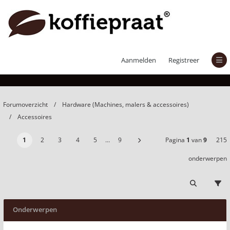
Accessoires
Aanmelden
Registreer
Forumoverzicht
Hardware (Machines, malers & accessoires)
Accessoires
1
2
3
4
5
…
9
Pagina
1
van
9
215
onderwerpen
Onderwerpen