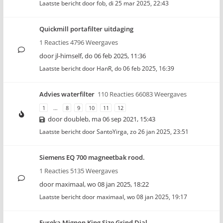
Laatste bericht door
fob
,
di 25 mar 2025, 22:43
Quickmill portafilter uitdaging
1 Reacties 4796 Weergaves
door
jl-himself
,
do 06 feb 2025, 11:36
Laatste bericht door
HanR
,
do 06 feb 2025, 16:39
Advies waterfilter
110 Reacties 66083 Weergaves
1
…
8
9
10
11
12
door
doubleb
,
ma 06 sep 2021, 15:43
Laatste bericht door
SantoYirga
,
zo 26 jan 2025, 23:51
Siemens EQ 700 magneetbak rood.
1 Reacties 5135 Weergaves
door
maximaal
,
wo 08 jan 2025, 18:22
Laatste bericht door
maximaal
,
wo 08 jan 2025, 19:17
Eureka Mignon King Size Grind Dial