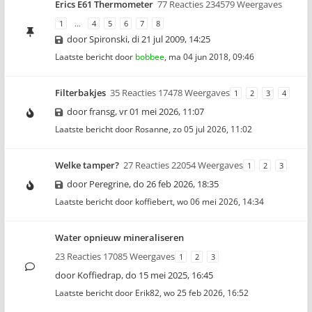
Erics E61 Thermometer
77 Reacties 234579 Weergaves
1
…
4
5
6
7
8
door
Spironski
,
di 21 jul 2009, 14:25
Laatste bericht door
bobbee
,
ma 04 jun 2018, 09:46
Filterbakjes
35 Reacties 17478 Weergaves
1
2
3
4
door
fransg
,
vr 01 mei 2026, 11:07
Laatste bericht door
Rosanne
,
zo 05 jul 2026, 11:02
Welke tamper?
27 Reacties 22054 Weergaves
1
2
3
door
Peregrine
,
do 26 feb 2026, 18:35
Laatste bericht door
koffiebert
,
wo 06 mei 2026, 14:34
Water opnieuw mineraliseren
23 Reacties 17085 Weergaves
1
2
3
door
Koffiedrap
,
do 15 mei 2025, 16:45
Laatste bericht door
Erik82
,
wo 25 feb 2026, 16:52