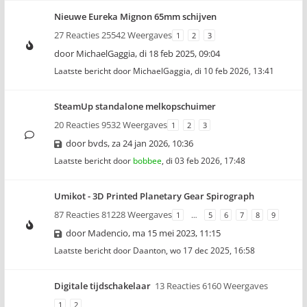
Nieuwe Eureka Mignon 65mm schijven
27 Reacties 25542 Weergaves
1
2
3
door
MichaelGaggia
,
di 18 feb 2025, 09:04
Laatste bericht door
MichaelGaggia
,
di 10 feb 2026, 13:41
SteamUp standalone melkopschuimer
20 Reacties 9532 Weergaves
1
2
3
door
bvds
,
za 24 jan 2026, 10:36
Laatste bericht door
bobbee
,
di 03 feb 2026, 17:48
Umikot - 3D Printed Planetary Gear Spirograph
87 Reacties 81228 Weergaves
1
…
5
6
7
8
9
door
Madencio
,
ma 15 mei 2023, 11:15
Laatste bericht door
Daanton
,
wo 17 dec 2025, 16:58
Digitale tijdschakelaar
13 Reacties 6160 Weergaves
1
2