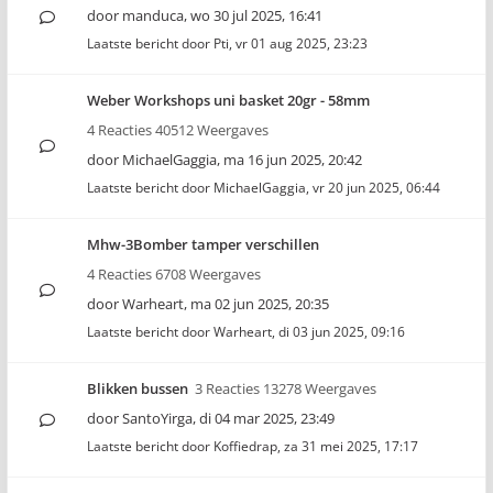
door
manduca
,
wo 30 jul 2025, 16:41
Laatste bericht door
Pti
,
vr 01 aug 2025, 23:23
Weber Workshops uni basket 20gr - 58mm
4 Reacties 40512 Weergaves
door
MichaelGaggia
,
ma 16 jun 2025, 20:42
Laatste bericht door
MichaelGaggia
,
vr 20 jun 2025, 06:44
Mhw-3Bomber tamper verschillen
4 Reacties 6708 Weergaves
door
Warheart
,
ma 02 jun 2025, 20:35
Laatste bericht door
Warheart
,
di 03 jun 2025, 09:16
Blikken bussen
3 Reacties 13278 Weergaves
door
SantoYirga
,
di 04 mar 2025, 23:49
Laatste bericht door
Koffiedrap
,
za 31 mei 2025, 17:17