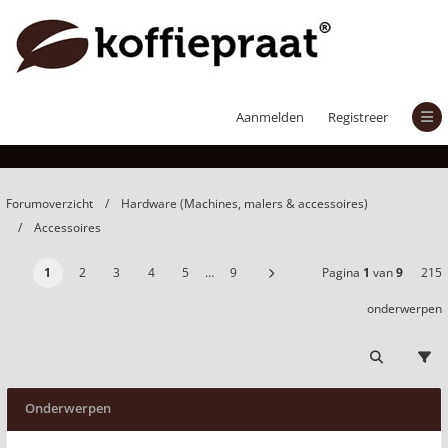
Accessoires
Aanmelden
Registreer
Forumoverzicht
Hardware (Machines, malers & accessoires)
Accessoires
1
2
3
4
5
…
9
Pagina
1
van
9
215
onderwerpen
Onderwerpen