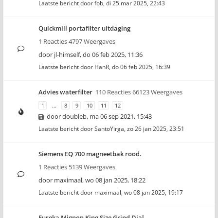
Laatste bericht door
fob
,
di 25 mar 2025, 22:43
Quickmill portafilter uitdaging
1 Reacties 4797 Weergaves
door
jl-himself
,
do 06 feb 2025, 11:36
Laatste bericht door
HanR
,
do 06 feb 2025, 16:39
Advies waterfilter
110 Reacties 66123 Weergaves
1
…
8
9
10
11
12
door
doubleb
,
ma 06 sep 2021, 15:43
Laatste bericht door
SantoYirga
,
zo 26 jan 2025, 23:51
Siemens EQ 700 magneetbak rood.
1 Reacties 5139 Weergaves
door
maximaal
,
wo 08 jan 2025, 18:22
Laatste bericht door
maximaal
,
wo 08 jan 2025, 19:17
Eureka Mignon King Size Grind Dial