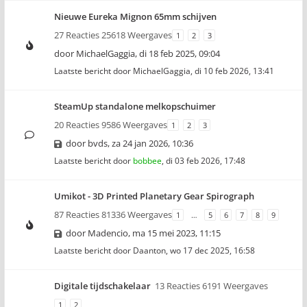
Nieuwe Eureka Mignon 65mm schijven
27 Reacties 25618 Weergaves
1
2
3
door
MichaelGaggia
,
di 18 feb 2025, 09:04
Laatste bericht door
MichaelGaggia
,
di 10 feb 2026, 13:41
SteamUp standalone melkopschuimer
20 Reacties 9586 Weergaves
1
2
3
door
bvds
,
za 24 jan 2026, 10:36
Laatste bericht door
bobbee
,
di 03 feb 2026, 17:48
Umikot - 3D Printed Planetary Gear Spirograph
87 Reacties 81336 Weergaves
1
…
5
6
7
8
9
door
Madencio
,
ma 15 mei 2023, 11:15
Laatste bericht door
Daanton
,
wo 17 dec 2025, 16:58
Digitale tijdschakelaar
13 Reacties 6191 Weergaves
1
2