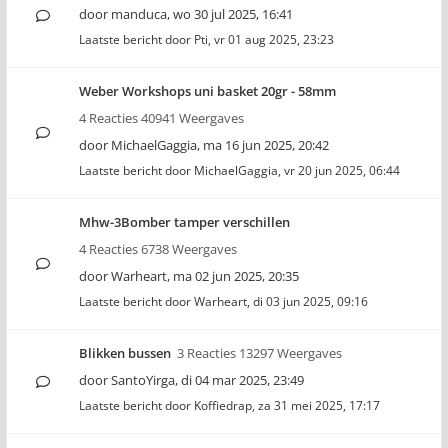
door
manduca
,
wo 30 jul 2025, 16:41
Laatste bericht door
Pti
,
vr 01 aug 2025, 23:23
Weber Workshops uni basket 20gr - 58mm
4 Reacties 40941 Weergaves
door
MichaelGaggia
,
ma 16 jun 2025, 20:42
Laatste bericht door
MichaelGaggia
,
vr 20 jun 2025, 06:44
Mhw-3Bomber tamper verschillen
4 Reacties 6738 Weergaves
door
Warheart
,
ma 02 jun 2025, 20:35
Laatste bericht door
Warheart
,
di 03 jun 2025, 09:16
Blikken bussen
3 Reacties 13297 Weergaves
door
SantoYirga
,
di 04 mar 2025, 23:49
Laatste bericht door
Koffiedrap
,
za 31 mei 2025, 17:17