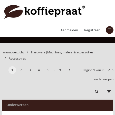
Accessoires
Aanmelden
Registreer
Forumoverzicht
Hardware (Machines, malers & accessoires)
Accessoires
1
2
3
4
5
…
9
Pagina
1
van
9
215
onderwerpen
Onderwerpen