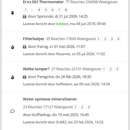
Erics E61 Thermometer
77 Reacties 234698 Weergaves
1
…
4
5
6
7
8
door
Spironski
,
di 21 jul 2009, 14:25
Laatste bericht door
bobbee
,
ma 04 jun 2018, 09:46
Filterbakjes
35 Reacties 17609 Weergaves
1
2
3
4
door
fransg
,
vr 01 mei 2026, 11:07
Laatste bericht door
Rosanne
,
zo 05 jul 2026, 11:02
Welke tamper?
27 Reacties 22131 Weergaves
1
2
3
door
Peregrine
,
do 26 feb 2026, 18:35
Laatste bericht door
koffiebert
,
wo 06 mei 2026, 14:34
Water opnieuw mineraliseren
23 Reacties 17127 Weergaves
1
2
3
door
Koffiedrap
,
do 15 mei 2025, 16:45
Laatste bericht door
Erik82
,
wo 25 feb 2026, 16:52