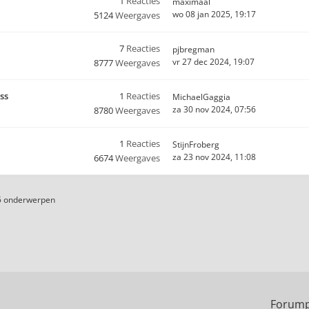
1
Reacties
maximaal
wo 08 jan 2025, 19:17
5124
Weergaves
7
Reacties
pjbregman
vr 27 dec 2024, 19:07
8777
Weergaves
ss
1
Reacties
MichaelGaggia
za 30 nov 2024, 07:56
8780
Weergaves
1
Reacties
StijnFroberg
za 23 nov 2024, 11:08
6674
Weergaves
5 onderwerpen
Forump