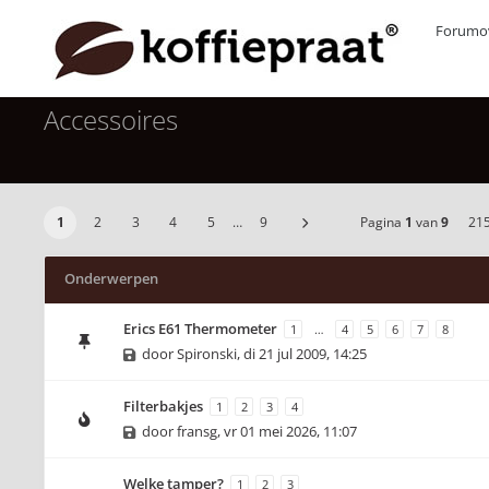
Forumov
Accessoires
1
2
3
4
5
…
9
Pagina
1
van
9
21
Onderwerpen
Erics E61 Thermometer
1
…
4
5
6
7
8
door
Spironski
,
di 21 jul 2009, 14:25
Filterbakjes
1
2
3
4
door
fransg
,
vr 01 mei 2026, 11:07
Welke tamper?
1
2
3