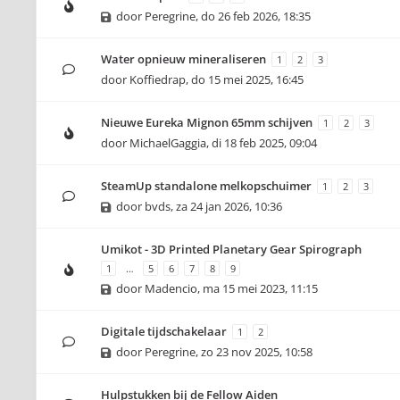
door
Peregrine
,
do 26 feb 2026, 18:35
Water opnieuw mineraliseren
1
2
3
door
Koffiedrap
,
do 15 mei 2025, 16:45
Nieuwe Eureka Mignon 65mm schijven
1
2
3
door
MichaelGaggia
,
di 18 feb 2025, 09:04
SteamUp standalone melkopschuimer
1
2
3
door
bvds
,
za 24 jan 2026, 10:36
Umikot - 3D Printed Planetary Gear Spirograph
1
…
5
6
7
8
9
door
Madencio
,
ma 15 mei 2023, 11:15
Digitale tijdschakelaar
1
2
door
Peregrine
,
zo 23 nov 2025, 10:58
Hulpstukken bij de Fellow Aiden