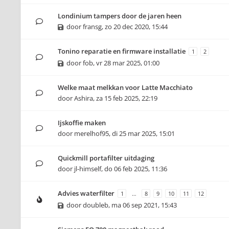
Londinium tampers door de jaren heen
door
fransg
,
zo 20 dec 2020, 15:44
Tonino reparatie en firmware installatie
1
2
door
fob
,
vr 28 mar 2025, 01:00
Welke maat melkkan voor Latte Macchiato
door
Ashira
,
za 15 feb 2025, 22:19
Ijskoffie maken
door
merelhof95
,
di 25 mar 2025, 15:01
Quickmill portafilter uitdaging
door
jl-himself
,
do 06 feb 2025, 11:36
Advies waterfilter
1
…
8
9
10
11
12
door
doubleb
,
ma 06 sep 2021, 15:43