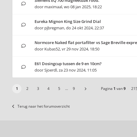
Siemens EQ 700 magneetbak rood.
door
maximaal
,
wo 08 jan 2025, 18:22
Eureka Mignon King Size Grind Dial
door
pjbregman
,
do 24 okt 2024, 22:37
Normcore Naked flat portafilter vs Sage Breville expre
door
Kubas52
,
vr 29 nov 2024, 18:50
E61 Dosingcup tussen de 9 en 10cm?
door
Sjoerdl
,
za 23 nov 2024, 11:05
1
2
3
4
5
…
9
Pagina
1
van
9
21
Terug naar het forumoverzicht