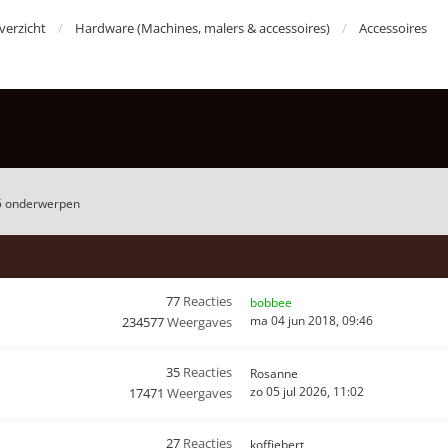
erzicht
Hardware (Machines, malers & accessoires)
Accessoires
5 onderwerpen
77
Reacties
bobbee
ma 04 jun 2018, 09:46
234577
Weergaves
35
Reacties
Rosanne
zo 05 jul 2026, 11:02
17471
Weergaves
27
Reacties
koffiebert