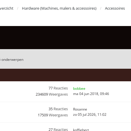
erzicht
Hardware (Machines, malers & accessoires)
Accessoires
5 onderwerpen
77
Reacties
bobbee
ma 04 jun 2018, 09:46
234609
Weergaves
35
Reacties
Rosanne
zo 05 jul 2026, 11:02
17509
Weergaves
27
Reacties
koffiebert