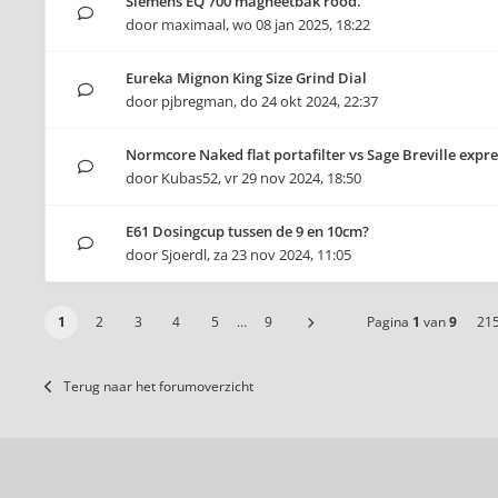
Siemens EQ 700 magneetbak rood.
door
maximaal
,
wo 08 jan 2025, 18:22
Eureka Mignon King Size Grind Dial
door
pjbregman
,
do 24 okt 2024, 22:37
Normcore Naked flat portafilter vs Sage Breville expre
door
Kubas52
,
vr 29 nov 2024, 18:50
E61 Dosingcup tussen de 9 en 10cm?
door
Sjoerdl
,
za 23 nov 2024, 11:05
1
2
3
4
5
…
9
Pagina
1
van
9
21
Terug naar het forumoverzicht