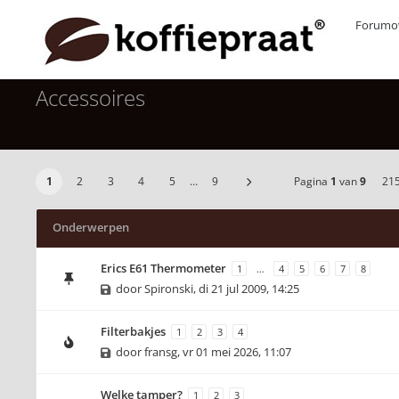
Forumov
Accessoires
1
2
3
4
5
…
9
Pagina
1
van
9
21
Onderwerpen
Erics E61 Thermometer
1
…
4
5
6
7
8
door
Spironski
,
di 21 jul 2009, 14:25
Filterbakjes
1
2
3
4
door
fransg
,
vr 01 mei 2026, 11:07
Welke tamper?
1
2
3