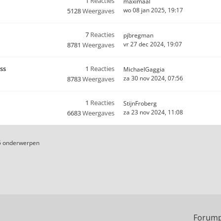
1
Reacties
maximaal
wo 08 jan 2025, 19:17
5128
Weergaves
7
Reacties
pjbregman
vr 27 dec 2024, 19:07
8781
Weergaves
ss
1
Reacties
MichaelGaggia
za 30 nov 2024, 07:56
8783
Weergaves
1
Reacties
StijnFroberg
za 23 nov 2024, 11:08
6683
Weergaves
5 onderwerpen
Forump