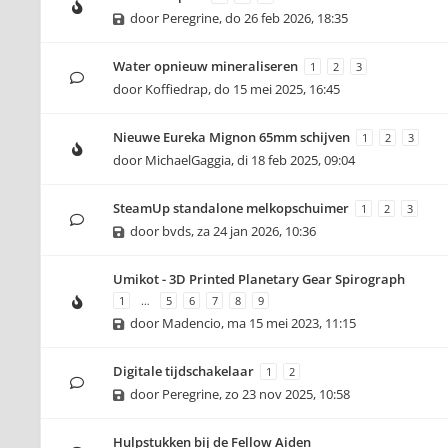
door
Peregrine
,
do 26 feb 2026, 18:35
Water opnieuw mineraliseren
1
2
3
door
Koffiedrap
,
do 15 mei 2025, 16:45
Nieuwe Eureka Mignon 65mm schijven
1
2
3
door
MichaelGaggia
,
di 18 feb 2025, 09:04
SteamUp standalone melkopschuimer
1
2
3
door
bvds
,
za 24 jan 2026, 10:36
Umikot - 3D Printed Planetary Gear Spirograph
1
…
5
6
7
8
9
door
Madencio
,
ma 15 mei 2023, 11:15
Digitale tijdschakelaar
1
2
door
Peregrine
,
zo 23 nov 2025, 10:58
Hulpstukken bij de Fellow Aiden