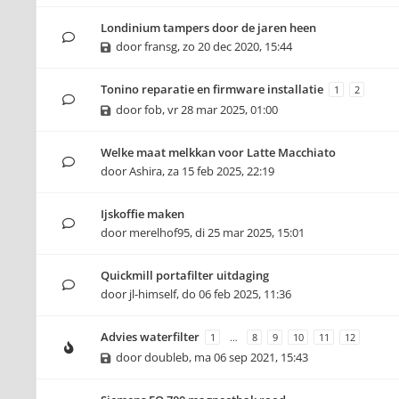
Londinium tampers door de jaren heen
door
fransg
,
zo 20 dec 2020, 15:44
Tonino reparatie en firmware installatie
1
2
door
fob
,
vr 28 mar 2025, 01:00
Welke maat melkkan voor Latte Macchiato
door
Ashira
,
za 15 feb 2025, 22:19
Ijskoffie maken
door
merelhof95
,
di 25 mar 2025, 15:01
Quickmill portafilter uitdaging
door
jl-himself
,
do 06 feb 2025, 11:36
Advies waterfilter
1
…
8
9
10
11
12
door
doubleb
,
ma 06 sep 2021, 15:43