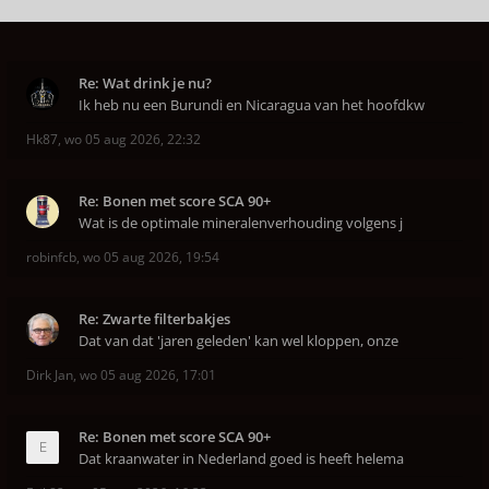
Re: Wat drink je nu?
Ik heb nu een Burundi en Nicaragua van het hoofdkw
Hk87
,
wo 05 aug 2026, 22:32
Re: Bonen met score SCA 90+
Wat is de optimale mineralenverhouding volgens j
robinfcb
,
wo 05 aug 2026, 19:54
Re: Zwarte filterbakjes
Dat van dat 'jaren geleden' kan wel kloppen, onze
Dirk Jan
,
wo 05 aug 2026, 17:01
Re: Bonen met score SCA 90+
Dat kraanwater in Nederland goed is heeft helema