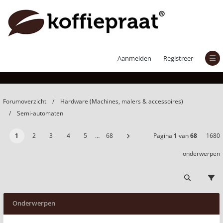
Semi-automaten
Aanmelden
Registreer
Forumoverzicht
Hardware (Machines, malers & accessoires)
Semi-automaten
1
2
3
4
5
…
68
Pagina
1
van
68
1680
onderwerpen
Onderwerpen