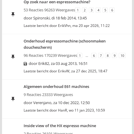
Op zoek naar een espressomachine?
53 Reacties 96263 Weergaves
1
2
3
4
5
6
door
Spironski
,
di 18 feb 2014, 13:45
Laatste bericht door
ErikVhn
,
ma 20 apr 2026, 11:22
Onderhoud espressomachine (schoonmaken
douchescherm)
96 Reacties 170239 Weergaves
1
…
6
7
8
9
10
door
Erik82
,
za 03 aug 2013, 16:51
Laatste bericht door
ErikvW
,
za 27 dec 2025, 18:47
Algemeen onderhoud E61 machines
9 Reacties 23333 Weergaves
door
Verenjano
,
za 10 dec 2022, 12:50
Laatste bericht door
HanR
,
wo 11 jan 2023, 10:59
Inside view of the HX espresso machine
2 Reacties 26191 Weergaves