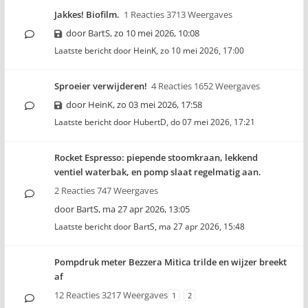
Jakkes! Biofilm.
1 Reacties 3713 Weergaves
door
BartS
,
zo 10 mei 2026, 10:08
Laatste bericht door
HeinK
,
zo 10 mei 2026, 17:00
Sproeier verwijderen!
4 Reacties 1652 Weergaves
door
HeinK
,
zo 03 mei 2026, 17:58
Laatste bericht door
HubertD
,
do 07 mei 2026, 17:21
Rocket Espresso: piepende stoomkraan, lekkend
ventiel waterbak, en pomp slaat regelmatig aan.
2 Reacties 747 Weergaves
door
BartS
,
ma 27 apr 2026, 13:05
Laatste bericht door
BartS
,
ma 27 apr 2026, 15:48
Pompdruk meter Bezzera Mitica trilde en wijzer breekt
af
12 Reacties 3217 Weergaves
1
2