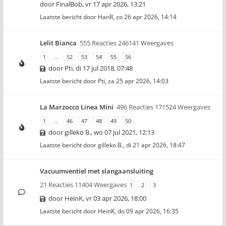
door
FinalBob
,
vr 17 apr 2026, 13:21
Laatste bericht door
HanR
,
zo 26 apr 2026, 14:14
Lelit Bianca
555 Reacties 246141 Weergaves
1
…
52
53
54
55
56
door
Pti
,
di 17 jul 2018, 07:48
Laatste bericht door
Pti
,
za 25 apr 2026, 14:03
La Marzocco Linea Mini
496 Reacties 171524 Weergaves
1
…
46
47
48
49
50
door
gilleko B.
,
wo 07 jul 2021, 12:13
Laatste bericht door
gilleko B.
,
di 21 apr 2026, 18:47
Vacuumventiel met slangaansluiting
21 Reacties 11404 Weergaves
1
2
3
door
HeinK
,
vr 03 apr 2026, 18:00
Laatste bericht door
HeinK
,
do 09 apr 2026, 16:35