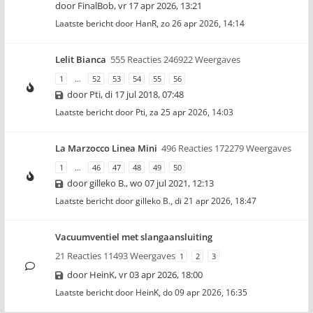
door
FinalBob
,
vr 17 apr 2026, 13:21
Laatste bericht door
HanR
,
zo 26 apr 2026, 14:14
Lelit Bianca
555 Reacties 246922 Weergaves
1
…
52
53
54
55
56
door
Pti
,
di 17 jul 2018, 07:48
Laatste bericht door
Pti
,
za 25 apr 2026, 14:03
La Marzocco Linea Mini
496 Reacties 172279 Weergaves
1
…
46
47
48
49
50
door
gilleko B.
,
wo 07 jul 2021, 12:13
Laatste bericht door
gilleko B.
,
di 21 apr 2026, 18:47
Vacuumventiel met slangaansluiting
21 Reacties 11493 Weergaves
1
2
3
door
HeinK
,
vr 03 apr 2026, 18:00
Laatste bericht door
HeinK
,
do 09 apr 2026, 16:35