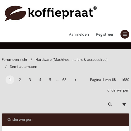
Semi-automaten
Aanmelden
Registreer
Forumoverzicht
Hardware (Machines, malers & accessoires)
Semi-automaten
1
2
3
4
5
…
68
Pagina
1
van
68
1680
onderwerpen
Onderwerpen