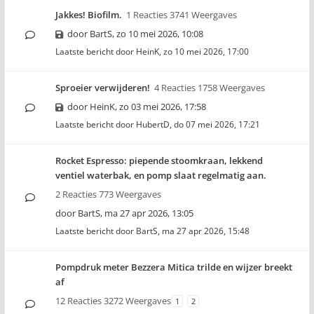
Jakkes! Biofilm.
1 Reacties 3741 Weergaves
door
BartS
,
zo 10 mei 2026, 10:08
Laatste bericht door
HeinK
,
zo 10 mei 2026, 17:00
Sproeier verwijderen!
4 Reacties 1758 Weergaves
door
HeinK
,
zo 03 mei 2026, 17:58
Laatste bericht door
HubertD
,
do 07 mei 2026, 17:21
Rocket Espresso: piepende stoomkraan, lekkend
ventiel waterbak, en pomp slaat regelmatig aan.
2 Reacties 773 Weergaves
door
BartS
,
ma 27 apr 2026, 13:05
Laatste bericht door
BartS
,
ma 27 apr 2026, 15:48
Pompdruk meter Bezzera Mitica trilde en wijzer breekt
af
12 Reacties 3272 Weergaves
1
2