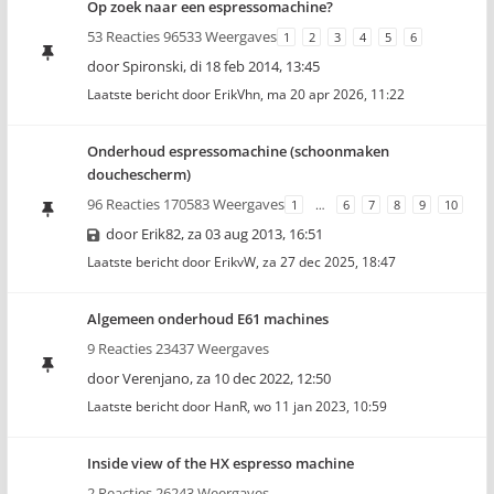
Op zoek naar een espressomachine?
53 Reacties 96533 Weergaves
1
2
3
4
5
6
door
Spironski
,
di 18 feb 2014, 13:45
Laatste bericht door
ErikVhn
,
ma 20 apr 2026, 11:22
Onderhoud espressomachine (schoonmaken
douchescherm)
96 Reacties 170583 Weergaves
1
…
6
7
8
9
10
door
Erik82
,
za 03 aug 2013, 16:51
Laatste bericht door
ErikvW
,
za 27 dec 2025, 18:47
Algemeen onderhoud E61 machines
9 Reacties 23437 Weergaves
door
Verenjano
,
za 10 dec 2022, 12:50
Laatste bericht door
HanR
,
wo 11 jan 2023, 10:59
Inside view of the HX espresso machine
2 Reacties 26243 Weergaves