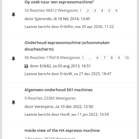
Op zoek naar een espressomachine?
53 Reacties 96412 Weergaves
1
2
3
4
5
6
door
Spironski
,
di 18 feb 2014, 13:45
Laatste bericht door
ErikVhn
,
ma 20 apr 2026, 11:22
Onderhoud espressomachine (schoonmaken
douchescherm)
96 Reacties 170418 Weergaves
1
…
6
7
8
9
10
door
Erik82
,
za 03 aug 2013, 16:51
Laatste bericht door
ErikvW
,
za 27 dec 2025, 18:47
Algemeen onderhoud E61 machines
9 Reacties 23385 Weergaves
door
Verenjano
,
za 10 dec 2022, 12:50
Laatste bericht door
HanR
,
wo 11 jan 2023, 10:59
Inside view of the HX espresso machine
2 Reacties 26218 Weergaves