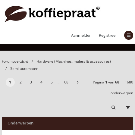
Semi-automaten
Aanmelden
Registreer
Forumoverzicht
Hardware (Machines, malers & accessoires)
Semi-automaten
1
2
3
4
5
…
68
Pagina
1
van
68
1680
onderwerpen
Onderwerpen