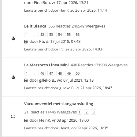
door
FinalBob
,
vr 17 apr 2026, 13:21
Laatste bericht door
HanR
,
zo 26 apr 2026, 14:14
Lelit Bianca
555 Reacties 246549 Weergaves
1
…
52
53
54
55
56
door
Pti
,
di 17 jul 2018, 07:48
Laatste bericht door
Pti
,
za 25 apr 2026, 14:03
La Marzocco Linea Mini
496 Reacties 171908 Weergaves
1
…
46
47
48
49
50
door
gilleko B.
,
wo 07 jul 2021, 12:13
Laatste bericht door
gilleko B.
,
di 21 apr 2026, 18:47
Vacuumventiel met slangaansluiting
21 Reacties 11445 Weergaves
1
2
3
door
HeinK
,
vr 03 apr 2026, 18:00
Laatste bericht door
HeinK
,
do 09 apr 2026, 16:35