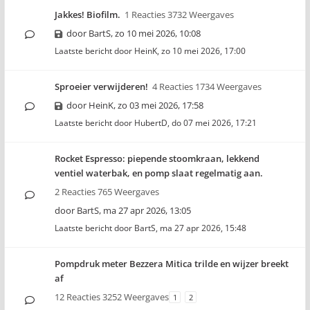
Jakkes! Biofilm.
1 Reacties 3732 Weergaves
door
BartS
,
zo 10 mei 2026, 10:08
Laatste bericht door
HeinK
,
zo 10 mei 2026, 17:00
Sproeier verwijderen!
4 Reacties 1734 Weergaves
door
HeinK
,
zo 03 mei 2026, 17:58
Laatste bericht door
HubertD
,
do 07 mei 2026, 17:21
Rocket Espresso: piepende stoomkraan, lekkend
ventiel waterbak, en pomp slaat regelmatig aan.
2 Reacties 765 Weergaves
door
BartS
,
ma 27 apr 2026, 13:05
Laatste bericht door
BartS
,
ma 27 apr 2026, 15:48
Pompdruk meter Bezzera Mitica trilde en wijzer breekt
af
12 Reacties 3252 Weergaves
1
2