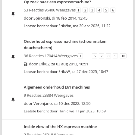
Op zoek naar een espressomachine?
53 Reacties 96406 Weergaves
1
2
3
4
5
6
door
Spironski
,
di 18 feb 2014, 13:45
Laatste bericht door
ErikVhn
,
ma 20 apr 2026, 11:22
Onderhoud espressomachine (schoonmaken
douchescherm)
96 Reacties 170414 Weergaves
1
…
6
7
8
9
10
door
Erik82
,
za 03 aug 2013, 16:51
Laatste bericht door
ErikvW
,
za 27 dec 2025, 18:47
Algemeen onderhoud E61 machines
9 Reacties 23384 Weergaves
door
Verenjano
,
za 10 dec 2022, 12:50
Laatste bericht door
HanR
,
wo 11 jan 2023, 10:59
Inside view of the HX espresso machine
2 Reacties 26218 Weergaves