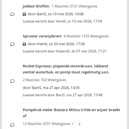
Jakkes! Biofilm.
1 Reacties 3731 Weergaves
door
BartS
,
zo 10 mei 2026, 10:08
Laatste bericht door
HeinK
,
zo 10 mei 2026, 17:00
Sproeier verwijderen!
4 Reacties 1725 Weergaves
door
HeinK
,
zo 03 mei 2026, 17:58
Laatste bericht door
HubertD
,
do 07 mei 2026, 17:21
Rocket Espresso: piepende stoomkraan, lekkend
ventiel waterbak, en pomp slaat regelmatig aan.
2 Reacties 763 Weergaves
door
BartS
,
ma 27 apr 2026, 13:05
Laatste bericht door
BartS
,
ma 27 apr 2026, 15:48
Pompdruk meter Bezzera Mitica trilde en wijzer breekt
af
12 Reacties 3251 Weergaves
1
2