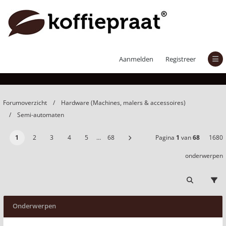
Semi-automaten
Aanmelden
Registreer
Forumoverzicht
Hardware (Machines, malers & accessoires)
Semi-automaten
1
2
3
4
5
…
68
Pagina
1
van
68
1680
onderwerpen
Onderwerpen