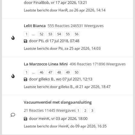
door
FinalBob
,
vr 17 apr 2026, 13:21
Laatste bericht door
HanR
,
zo 26 apr 2026, 14:14
Lelit Bianca
555 Reacties 246531 Weergaves
1
…
52
53
54
55
56
door
Pti
,
di 17 jul 2018, 07:48
Laatste bericht door
Pti
,
za 25 apr 2026, 14:03
La Marzocco Linea Mini
496 Reacties 171896 Weergaves
1
…
46
47
48
49
50
door
gilleko B.
,
wo 07 jul 2021, 12:13
Laatste bericht door
gilleko B.
,
di 21 apr 2026, 18:47
Vacuumventiel met slangaansluiting
21 Reacties 11445 Weergaves
1
2
3
door
HeinK
,
vr 03 apr 2026, 18:00
Laatste bericht door
HeinK
,
do 09 apr 2026, 16:35