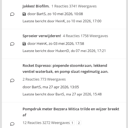
Jakkes! Biofilm.
1 Reacties 3741 Weergaves
door
BartS
,
zo 10 mei 2026, 10:08
Laatste bericht door
HeinK
,
zo 10 mei 2026, 17:00
Sproeier verwijderen!
4 Reacties 1758 Weergaves
door
HeinK
,
zo 03 mei 2026, 17:58
Laatste bericht door
HubertD
,
do 07 mei 2026, 17:21
Rocket Espresso: piepende stoomkraan, lekkend
ventiel waterbak, en pomp slaat regelmatig aan.
2 Reacties 773 Weergaves
door
BartS
,
ma 27 apr 2026, 13:05
Laatste bericht door
BartS
,
ma 27 apr 2026, 15:48
Pompdruk meter Bezzera Mitica trilde en wijzer breekt
af
12 Reacties 3272 Weergaves
1
2