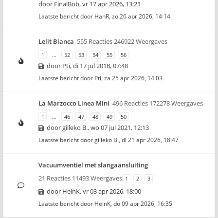
door
FinalBob
,
vr 17 apr 2026, 13:21
Laatste bericht door
HanR
,
zo 26 apr 2026, 14:14
Lelit Bianca
555 Reacties 246922 Weergaves
1
…
52
53
54
55
56
door
Pti
,
di 17 jul 2018, 07:48
Laatste bericht door
Pti
,
za 25 apr 2026, 14:03
La Marzocco Linea Mini
496 Reacties 172278 Weergaves
1
…
46
47
48
49
50
door
gilleko B.
,
wo 07 jul 2021, 12:13
Laatste bericht door
gilleko B.
,
di 21 apr 2026, 18:47
Vacuumventiel met slangaansluiting
21 Reacties 11493 Weergaves
1
2
3
door
HeinK
,
vr 03 apr 2026, 18:00
Laatste bericht door
HeinK
,
do 09 apr 2026, 16:35