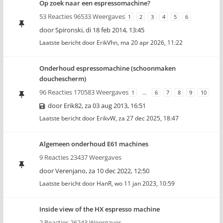
Op zoek naar een espressomachine?
53 Reacties 96533 Weergaves
1
2
3
4
5
6
door
Spironski
,
di 18 feb 2014, 13:45
Laatste bericht door
ErikVhn
,
ma 20 apr 2026, 11:22
Onderhoud espressomachine (schoonmaken
douchescherm)
96 Reacties 170583 Weergaves
1
…
6
7
8
9
10
door
Erik82
,
za 03 aug 2013, 16:51
Laatste bericht door
ErikvW
,
za 27 dec 2025, 18:47
Algemeen onderhoud E61 machines
9 Reacties 23437 Weergaves
door
Verenjano
,
za 10 dec 2022, 12:50
Laatste bericht door
HanR
,
wo 11 jan 2023, 10:59
Inside view of the HX espresso machine
2 Reacties 26243 Weergaves