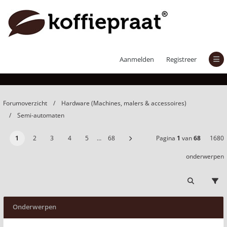
Semi-automaten
Aanmelden
Registreer
Forumoverzicht
Hardware (Machines, malers & accessoires)
Semi-automaten
1
2
3
4
5
…
68
Pagina
1
van
68
1680
onderwerpen
Onderwerpen