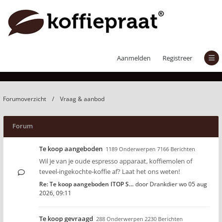
Vraag & aanbod
Aanmelden
Registreer
Forumoverzicht
Vraag & aanbod
Forum
Te koop aangeboden
1189 Onderwerpen 7166 Berichten
Wil je van je oude espresso apparaat, koffiemolen of
teveel-ingekochte-koffie af? Laat het ons weten!
Re: Te koop aangeboden ITOP S…
door
Drankdier
wo 05 aug
2026, 09:11
Te koop gevraagd
288 Onderwerpen 2230 Berichten