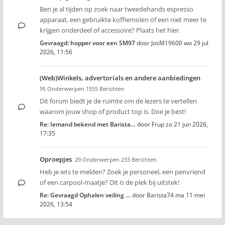
Ben je al tijden op zoek naar tweedehands espresso
apparaat, een gebruikte koffiemolen of een niet meer te
krijgen onderdeel of accessoire? Plaats het hier.
Gevraagd: hopper voor een SM97
door
JosM19600
wo 29 jul
2026, 11:56
(Web)Winkels, advertorials en andere aanbiedingen
95 Onderwerpen 1555 Berichten
Dit forum biedt je de ruimte om de lezers te vertellen
waarom jouw shop of product top is. Doe je best!
Re: Iemand bekend met Barista…
door
Frup
zo 21 jun 2026,
17:35
Oproepjes
29 Onderwerpen 233 Berichten
Heb je iets te melden? Zoek je personeel, een penvriend
of een carpool-maatje? Dit is de plek bij uitstek!
Re: Gevraagd Ophalen veiling …
door
Barista74
ma 11 mei
2026, 13:54