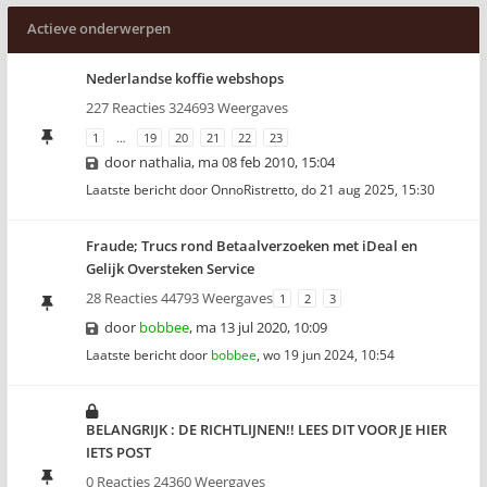
Actieve onderwerpen
Nederlandse koffie webshops
227 Reacties 324693 Weergaves
1
…
19
20
21
22
23
door
nathalia
,
ma 08 feb 2010, 15:04
Laatste bericht door
OnnoRistretto
,
do 21 aug 2025, 15:30
Fraude; Trucs rond Betaalverzoeken met iDeal en
Gelijk Oversteken Service
28 Reacties 44793 Weergaves
1
2
3
door
bobbee
,
ma 13 jul 2020, 10:09
Laatste bericht door
bobbee
,
wo 19 jun 2024, 10:54
BELANGRIJK : DE RICHTLIJNEN!! LEES DIT VOOR JE HIER
IETS POST
0 Reacties 24360 Weergaves