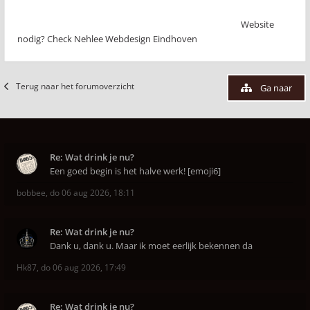
Website
nodig? Check Nehlee Webdesign Eindhoven
Terug naar het forumoverzicht
Ga naar
Re: Wat drink je nu?
Een goed begin is het halve werk! [emoji6]
bobbee
,
do 06 aug 2026, 18:11
Re: Wat drink je nu?
Dank u, dank u. Maar ik moet eerlijk bekennen da
Hk87
,
do 06 aug 2026, 17:49
Re: Wat drink je nu?