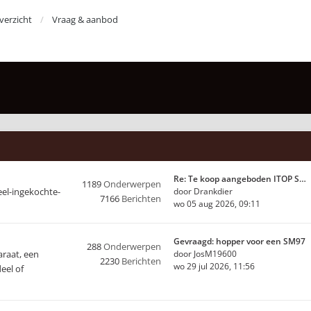
erzicht
Vraag & aanbod
Re: Te koop aangeboden ITOP S…
1189
Onderwerpen
eel-ingekochte-
door
Drankdier
7166
Berichten
wo 05 aug 2026, 09:11
Gevraagd: hopper voor een SM97
288
Onderwerpen
araat, een
door
JosM19600
2230
Berichten
wo 29 jul 2026, 11:56
eel of