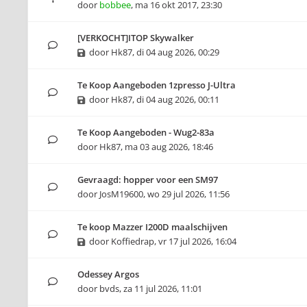
door
bobbee
,
ma 16 okt 2017, 23:30
[VERKOCHT]ITOP Skywalker
door
Hk87
,
di 04 aug 2026, 00:29
Te Koop Aangeboden 1zpresso J-Ultra
door
Hk87
,
di 04 aug 2026, 00:11
Te Koop Aangeboden - Wug2-83a
door
Hk87
,
ma 03 aug 2026, 18:46
Gevraagd: hopper voor een SM97
door
JosM19600
,
wo 29 jul 2026, 11:56
Te koop Mazzer I200D maalschijven
door
Koffiedrap
,
vr 17 jul 2026, 16:04
Odessey Argos
door
bvds
,
za 11 jul 2026, 11:01