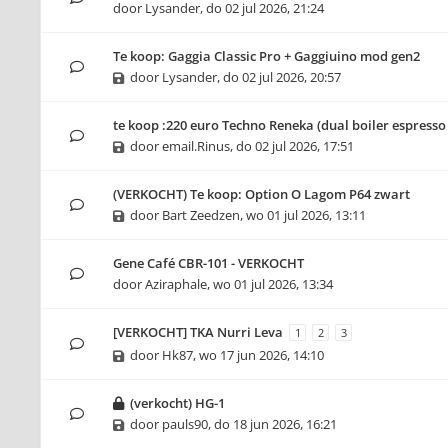
door
Lysander
,
do 02 jul 2026, 21:24
Te koop: Gaggia Classic Pro + Gaggiuino mod gen2
door
Lysander
,
do 02 jul 2026, 20:57
te koop :220 euro Techno Reneka (dual boiler espress
door
email.Rinus
,
do 02 jul 2026, 17:51
(VERKOCHT) Te koop: Option O Lagom P64 zwart
door
Bart Zeedzen
,
wo 01 jul 2026, 13:11
Gene Café CBR-101 - VERKOCHT
door
Aziraphale
,
wo 01 jul 2026, 13:34
[VERKOCHT] TKA Nurri Leva
1
2
3
door
Hk87
,
wo 17 jun 2026, 14:10
(verkocht) HG-1
door
pauls90
,
do 18 jun 2026, 16:21