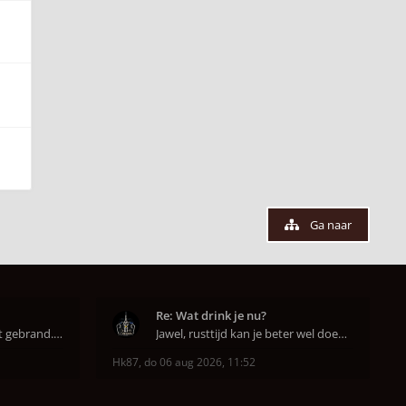
Ga naar
Re: Wat drink je nu?
Super dat je zo goed hebt gebrand. Gefeliciteerd!
Jawel, rusttijd kan je beter wel doen anders smaa
Hk87
,
do 06 aug 2026, 11:52