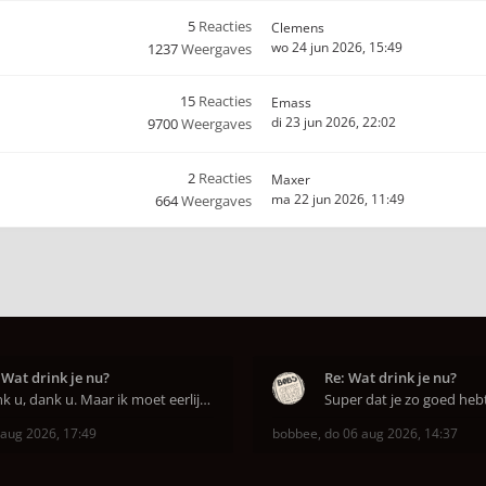
5
Reacties
Clemens
wo 24 jun 2026, 15:49
1237
Weergaves
15
Reacties
Emass
di 23 jun 2026, 22:02
9700
Weergaves
2
Reacties
Maxer
ma 22 jun 2026, 11:49
664
Weergaves
 Wat drink je nu?
Re: Wat drink je nu?
Dank u, dank u. Maar ik moet eerlijk bekennen da
 aug 2026, 17:49
bobbee
,
do 06 aug 2026, 14:37