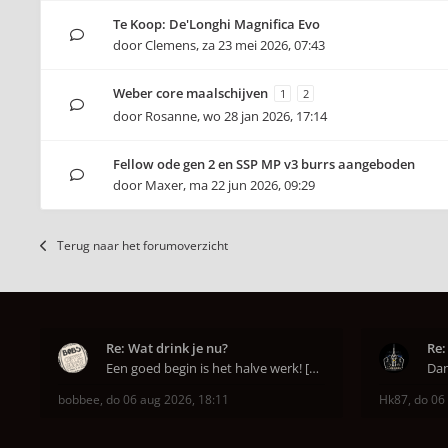
Te Koop: De'Longhi Magnifica Evo
door
Clemens
,
za 23 mei 2026, 07:43
Weber core maalschijven
1
2
door
Rosanne
,
wo 28 jan 2026, 17:14
Fellow ode gen 2 en SSP MP v3 burrs aangeboden
door
Maxer
,
ma 22 jun 2026, 09:29
Terug naar het forumoverzicht
Re: Wat drink je nu?
Re:
Een goed begin is het halve werk! [emoji6]
bobbee
,
do 06 aug 2026, 18:11
Hk87
,
do 06