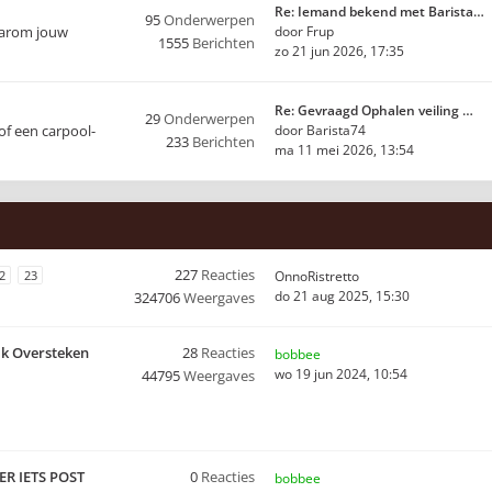
Re: Iemand bekend met Barista…
95
Onderwerpen
waarom jouw
door
Frup
1555
Berichten
zo 21 jun 2026, 17:35
Re: Gevraagd Ophalen veiling …
29
Onderwerpen
of een carpool-
door
Barista74
233
Berichten
ma 11 mei 2026, 13:54
227
Reacties
2
23
OnnoRistretto
do 21 aug 2025, 15:30
324706
Weergaves
jk Oversteken
28
Reacties
bobbee
wo 19 jun 2024, 10:54
44795
Weergaves
ER IETS POST
0
Reacties
bobbee