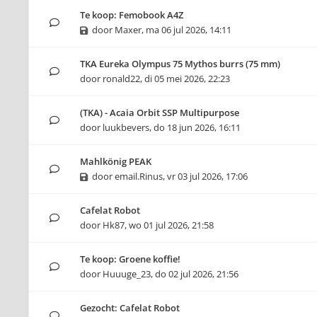
Te koop: Femobook A4Z
door
Maxer
,
ma 06 jul 2026, 14:11
TKA Eureka Olympus 75 Mythos burrs (75 mm)
door
ronald22
,
di 05 mei 2026, 22:23
(TKA) - Acaia Orbit SSP Multipurpose
door
luukbevers
,
do 18 jun 2026, 16:11
Mahlkönig PEAK
door
email.Rinus
,
vr 03 jul 2026, 17:06
Cafelat Robot
door
Hk87
,
wo 01 jul 2026, 21:58
Te koop: Groene koffie!
door
Huuuge_23
,
do 02 jul 2026, 21:56
Gezocht: Cafelat Robot