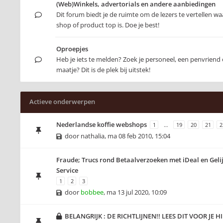
(Web)Winkels, advertorials en andere aanbiedingen
Dit forum biedt je de ruimte om de lezers te vertellen 
shop of product top is. Doe je best!
Oproepjes
Heb je iets te melden? Zoek je personeel, een penvriend 
maatje? Dit is de plek bij uitstek!
Actieve onderwerpen
Nederlandse koffie webshops
1
…
19
20
21
2
door
nathalia
,
ma 08 feb 2010, 15:04
Fraude; Trucs rond Betaalverzoeken met iDeal en Geli
Service
1
2
3
door
bobbee
,
ma 13 jul 2020, 10:09
BELANGRIJK : DE RICHTLIJNEN!! LEES DIT VOOR JE HI