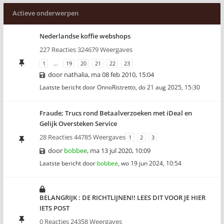
Actieve onderwerpen
Nederlandse koffie webshops
227 Reacties 324679 Weergaves
1
…
19
20
21
22
23
door
nathalia
,
ma 08 feb 2010, 15:04
Laatste bericht door
OnnoRistretto
,
do 21 aug 2025, 15:30
Fraude; Trucs rond Betaalverzoeken met iDeal en
Gelijk Oversteken Service
28 Reacties 44785 Weergaves
1
2
3
door
bobbee
,
ma 13 jul 2020, 10:09
Laatste bericht door
bobbee
,
wo 19 jun 2024, 10:54
BELANGRIJK : DE RICHTLIJNEN!! LEES DIT VOOR JE HIER
IETS POST
0 Reacties 24358 Weergaves