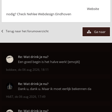
Website
nodig? Check Nehlee Webdesign Eindhoven
Terug naar het forumoverzicht
Ga naar
Re: Wat drink je nu?
Een goed begin is het halve werk! [emoji6]
bobbee
,
do 06 aug 2026, 18:11
Re: Wat drink je nu?
Dank u, dank u. Maar ik moet eerlijk bekennen da
Hk87
,
do 06 aug 2026, 17:49
Re: Wat drink je nu?