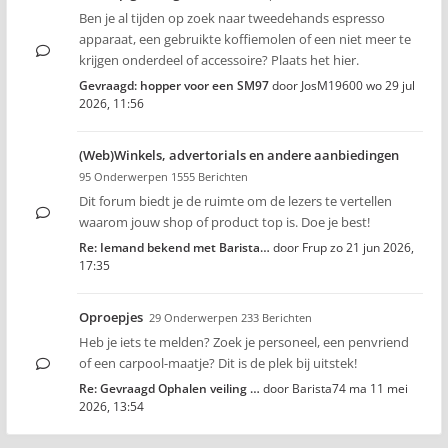
Ben je al tijden op zoek naar tweedehands espresso
apparaat, een gebruikte koffiemolen of een niet meer te
krijgen onderdeel of accessoire? Plaats het hier.
Gevraagd: hopper voor een SM97
door
JosM19600
wo 29 jul
2026, 11:56
(Web)Winkels, advertorials en andere aanbiedingen
95 Onderwerpen 1555 Berichten
Dit forum biedt je de ruimte om de lezers te vertellen
waarom jouw shop of product top is. Doe je best!
Re: Iemand bekend met Barista…
door
Frup
zo 21 jun 2026,
17:35
Oproepjes
29 Onderwerpen 233 Berichten
Heb je iets te melden? Zoek je personeel, een penvriend
of een carpool-maatje? Dit is de plek bij uitstek!
Re: Gevraagd Ophalen veiling …
door
Barista74
ma 11 mei
2026, 13:54