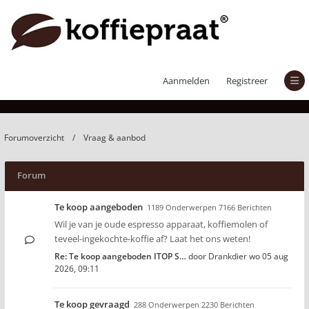
Vraag & aanbod
Aanmelden
Registreer
Forumoverzicht
Vraag & aanbod
Forum
Te koop aangeboden
1189 Onderwerpen 7166 Berichten
Wil je van je oude espresso apparaat, koffiemolen of
teveel-ingekochte-koffie af? Laat het ons weten!
Re: Te koop aangeboden ITOP S…
door
Drankdier
wo 05 aug
2026, 09:11
Te koop gevraagd
288 Onderwerpen 2230 Berichten