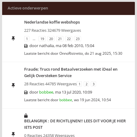
Actieve onderwerpen
Nederlandse koffie webshops
227 Reacties 324679 Weergaves
1
…
19
20
21
22
23
door
nathalia
,
ma 08 feb 2010, 15:04
Laatste bericht door
OnnoRistretto
,
do 21 aug 2025, 15:30
Fraude; Trucs rond Betaalverzoeken met iDeal en
Gelijk Oversteken Service
28 Reacties 44785 Weergaves
1
2
3
door
bobbee
,
ma 13 jul 2020, 10:09
Laatste bericht door
bobbee
,
wo 19 jun 2024, 10:54
BELANGRIJK : DE RICHTLIJNEN!! LEES DIT VOOR JE HIER
IETS POST
0 Reacties 24358 Weergaves