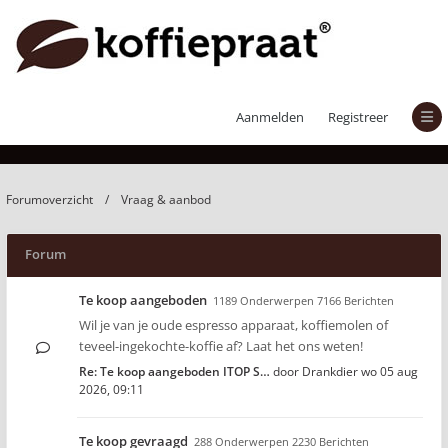
Vraag & aanbod
Aanmelden
Registreer
Forumoverzicht
Vraag & aanbod
Forum
Te koop aangeboden
1189 Onderwerpen 7166 Berichten
Wil je van je oude espresso apparaat, koffiemolen of
teveel-ingekochte-koffie af? Laat het ons weten!
Re: Te koop aangeboden ITOP S…
door
Drankdier
wo 05 aug
2026, 09:11
Te koop gevraagd
288 Onderwerpen 2230 Berichten