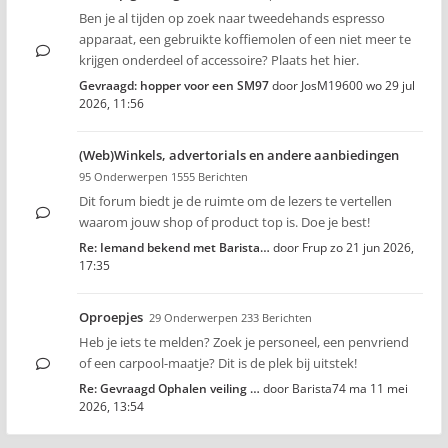
Ben je al tijden op zoek naar tweedehands espresso
apparaat, een gebruikte koffiemolen of een niet meer te
krijgen onderdeel of accessoire? Plaats het hier.
Gevraagd: hopper voor een SM97
door
JosM19600
wo 29 jul
2026, 11:56
(Web)Winkels, advertorials en andere aanbiedingen
95 Onderwerpen 1555 Berichten
Dit forum biedt je de ruimte om de lezers te vertellen
waarom jouw shop of product top is. Doe je best!
Re: Iemand bekend met Barista…
door
Frup
zo 21 jun 2026,
17:35
Oproepjes
29 Onderwerpen 233 Berichten
Heb je iets te melden? Zoek je personeel, een penvriend
of een carpool-maatje? Dit is de plek bij uitstek!
Re: Gevraagd Ophalen veiling …
door
Barista74
ma 11 mei
2026, 13:54