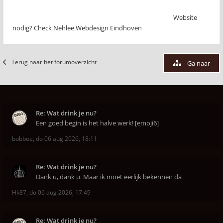
Website
nodig? Check Nehlee Webdesign Eindhoven
Terug naar het forumoverzicht
Ga naar
Re: Wat drink je nu?
Een goed begin is het halve werk! [emoji6]
bobbee
,
do 06 aug 2026, 18:11
Re: Wat drink je nu?
Dank u, dank u. Maar ik moet eerlijk bekennen da
Hk87
,
do 06 aug 2026, 17:49
Re: Wat drink je nu?