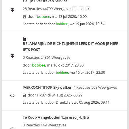
Gelijk Oversteken Service
28 Reacties 44799 Weergaves
1
2
3
door
bobbee
,
ma 13 jul 2020, 10:09
Laatste bericht door
bobbee
,
wo 19 jun 2024, 10:54
BELANGRIJK : DE RICHTLIJNEN!! LEES DIT VOOR JE HIER
IETS POST
0 Reacties 24361 Weergaves
door
bobbee
,
ma 16 okt 2017, 23:30
Laatste bericht door
bobbee
,
ma 16 okt 2017, 23:30
[VERKOCHT]ITOP Skywalker
4 Reacties 508 Weergaves
door
Hk87
,
di 04 aug 2026, 00:29
Laatste bericht door
Drankdier
,
wo 05 aug 2026, 09:11
Te Koop Aangeboden 1zpresso J-Ultra
0 Reacties 149 Weergaves