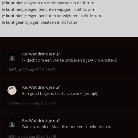
Je
kunt niet
reageren op onderwerpen in dit forum
Je
kunt niet
je eigen berichten wijzigen in dit forum
Je
kunt niet
je eigen berichten verwijderen in dit forum
Je
kunt geen
bijlagen plaatsen in dit forum
Re: Wat drink je nu?
Ik dacht om een v60 te proberen bij DAK in Amsterd
Hk87
,
vr 07 aug 2026, 18:27
Re: Wat drink je nu?
Een goed begin is het halve werk! [emoji6]
bobbee
,
do 06 aug 2026, 18:11
Re: Wat drink je nu?
Dank u, dank u. Maar ik moet eerlijk bekennen da
Hk87
,
do 06 aug 2026, 17:49