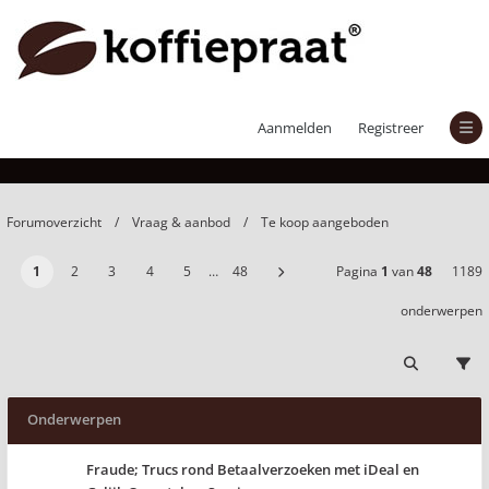
Te koop aangeboden
Aanmelden
Registreer
Forumoverzicht
Vraag & aanbod
Te koop aangeboden
1
2
3
4
5
…
48
Pagina
1
van
48
1189
onderwerpen
Onderwerpen
Fraude; Trucs rond Betaalverzoeken met iDeal en