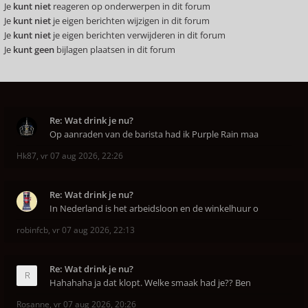
Je
kunt niet
reageren op onderwerpen in dit forum
Je
kunt niet
je eigen berichten wijzigen in dit forum
Je
kunt niet
je eigen berichten verwijderen in dit forum
Je
kunt geen
bijlagen plaatsen in dit forum
Re: Wat drink je nu?
Op aanraden van de barista had ik Purple Rain maa
Hk87
,
vr 07 aug 2026, 22:26
Re: Wat drink je nu?
In Nederland is het arbeidsloon en de winkelhuur o
robinfcb
,
vr 07 aug 2026, 22:13
Re: Wat drink je nu?
Hahahaha ja dat klopt. Welke smaak had je?? Ben
Rosanne
,
vr 07 aug 2026, 20:26