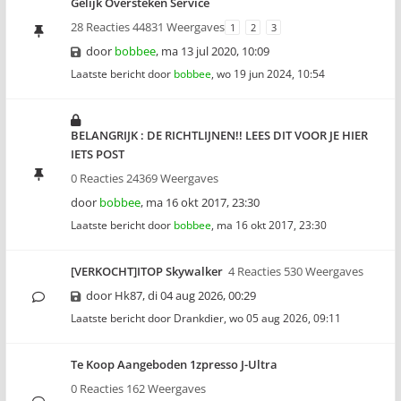
Gelijk Oversteken Service
28 Reacties 44831 Weergaves
1
2
3
door
bobbee
,
ma 13 jul 2020, 10:09
Laatste bericht door
bobbee
,
wo 19 jun 2024, 10:54
BELANGRIJK : DE RICHTLIJNEN!! LEES DIT VOOR JE HIER
IETS POST
0 Reacties 24369 Weergaves
door
bobbee
,
ma 16 okt 2017, 23:30
Laatste bericht door
bobbee
,
ma 16 okt 2017, 23:30
[VERKOCHT]ITOP Skywalker
4 Reacties 530 Weergaves
door
Hk87
,
di 04 aug 2026, 00:29
Laatste bericht door
Drankdier
,
wo 05 aug 2026, 09:11
Te Koop Aangeboden 1zpresso J-Ultra
0 Reacties 162 Weergaves