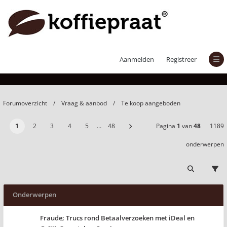
Te koop aangeboden
Aanmelden
Registreer
Forumoverzicht
Vraag & aanbod
Te koop aangeboden
1
2
3
4
5
…
48
Pagina
1
van
48
1189
onderwerpen
Onderwerpen
Fraude; Trucs rond Betaalverzoeken met iDeal en