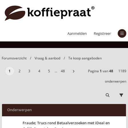
Te koop aangeboden
Aanmelden
Registreer
Forumoverzicht
Vraag & aanbod
Te koop aangeboden
1
2
3
4
5
…
48
Pagina
1
van
48
1189
onderwerpen
Onderwerpen
Fraude; Trucs rond Betaalverzoeken met iDeal en