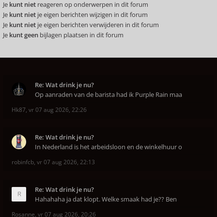
Je
kunt niet
reageren op onderwerpen in dit forum
Je
kunt niet
je eigen berichten wijzigen in dit forum
Je
kunt niet
je eigen berichten verwijderen in dit forum
Je
kunt geen
bijlagen plaatsen in dit forum
Re: Wat drink je nu?
Op aanraden van de barista had ik Purple Rain maa
Hk87
,
vr 07 aug 2026, 22:26
Re: Wat drink je nu?
In Nederland is het arbeidsloon en de winkelhuur o
robinfcb
,
vr 07 aug 2026, 22:13
Re: Wat drink je nu?
Hahahaha ja dat klopt. Welke smaak had je?? Ben
Rosanne
,
vr 07 aug 2026, 20:26