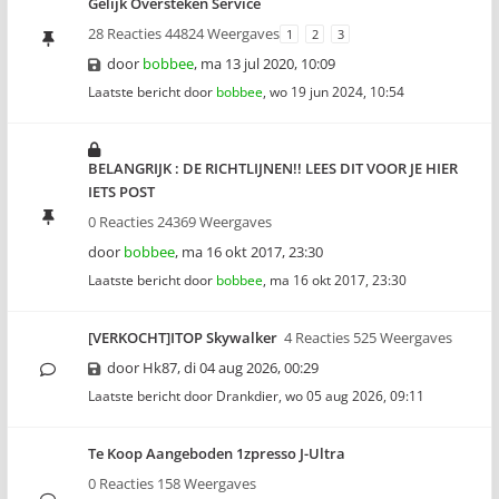
Gelijk Oversteken Service
28 Reacties 44824 Weergaves
1
2
3
door
bobbee
,
ma 13 jul 2020, 10:09
Laatste bericht door
bobbee
,
wo 19 jun 2024, 10:54
BELANGRIJK : DE RICHTLIJNEN!! LEES DIT VOOR JE HIER
IETS POST
0 Reacties 24369 Weergaves
door
bobbee
,
ma 16 okt 2017, 23:30
Laatste bericht door
bobbee
,
ma 16 okt 2017, 23:30
[VERKOCHT]ITOP Skywalker
4 Reacties 525 Weergaves
door
Hk87
,
di 04 aug 2026, 00:29
Laatste bericht door
Drankdier
,
wo 05 aug 2026, 09:11
Te Koop Aangeboden 1zpresso J-Ultra
0 Reacties 158 Weergaves