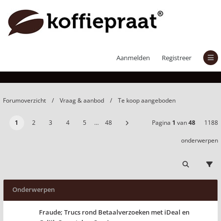
Te koop aangeboden
Aanmelden
Registreer
Forumoverzicht
Vraag & aanbod
Te koop aangeboden
1
2
3
4
5
…
48
Pagina
1
van
48
1188
onderwerpen
Onderwerpen
Fraude; Trucs rond Betaalverzoeken met iDeal en