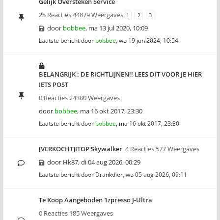
Gelijk Oversteken Service
28 Reacties 44879 Weergaves
1
2
3
door
bobbee
,
ma 13 jul 2020, 10:09
Laatste bericht door
bobbee
,
wo 19 jun 2024, 10:54
BELANGRIJK : DE RICHTLIJNEN!! LEES DIT VOOR JE HIER
IETS POST
0 Reacties 24380 Weergaves
door
bobbee
,
ma 16 okt 2017, 23:30
Laatste bericht door
bobbee
,
ma 16 okt 2017, 23:30
[VERKOCHT]ITOP Skywalker
4 Reacties 577 Weergaves
door
Hk87
,
di 04 aug 2026, 00:29
Laatste bericht door
Drankdier
,
wo 05 aug 2026, 09:11
Te Koop Aangeboden 1zpresso J-Ultra
0 Reacties 185 Weergaves