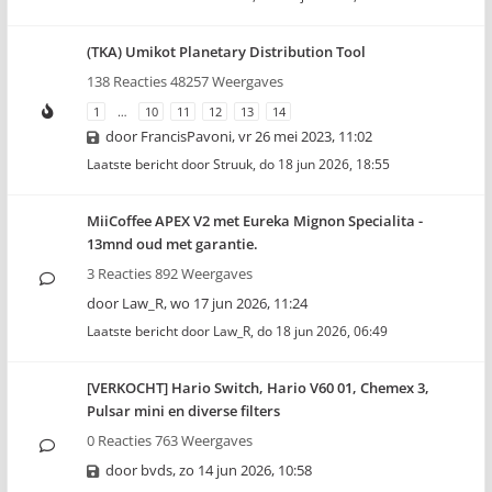
(TKA) Umikot Planetary Distribution Tool
138 Reacties 48257 Weergaves
1
…
10
11
12
13
14
door
FrancisPavoni
,
vr 26 mei 2023, 11:02
Laatste bericht door
Struuk
,
do 18 jun 2026, 18:55
MiiCoffee APEX V2 met Eureka Mignon Specialita -
13mnd oud met garantie.
3 Reacties 892 Weergaves
door
Law_R
,
wo 17 jun 2026, 11:24
Laatste bericht door
Law_R
,
do 18 jun 2026, 06:49
[VERKOCHT] Hario Switch, Hario V60 01, Chemex 3,
Pulsar mini en diverse filters
0 Reacties 763 Weergaves
door
bvds
,
zo 14 jun 2026, 10:58