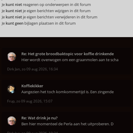
Je
kunt niet
reageren op onderwerpen in dit forum
Je
kunt niet
je eigen berichten wijzigen in dit forum
Je
kunt niet
je eigen berichten verwijderen in dit forum
Je
kunt geen
bijlagen plaatsen in dit forum
Re: Het grote broodbaktopic voor koffie drinkende
Hier wordt overwogen om een graanmolen aan te scha
Dirk Jan
,
zo 09 aug 2026, 16:34
Koffiekikker
Aangezien het toch komkommertijd is. Een zingende
Frup
,
zo 09 aug 2026, 15:07
Re: Wat drink je nu?
Ben hier momenteel de Perla aan het uitproberen. D