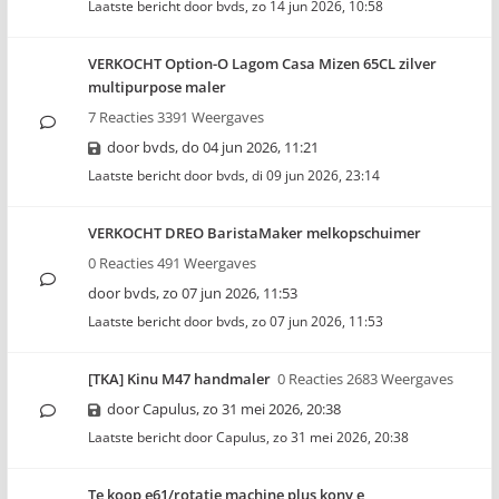
Laatste bericht door
bvds
,
zo 14 jun 2026, 10:58
VERKOCHT Option-O Lagom Casa Mizen 65CL zilver
multipurpose maler
7 Reacties 3391 Weergaves
door
bvds
,
do 04 jun 2026, 11:21
Laatste bericht door
bvds
,
di 09 jun 2026, 23:14
VERKOCHT DREO BaristaMaker melkopschuimer
0 Reacties 491 Weergaves
door
bvds
,
zo 07 jun 2026, 11:53
Laatste bericht door
bvds
,
zo 07 jun 2026, 11:53
[TKA] Kinu M47 handmaler
0 Reacties 2683 Weergaves
door
Capulus
,
zo 31 mei 2026, 20:38
Laatste bericht door
Capulus
,
zo 31 mei 2026, 20:38
Te koop e61/rotatie machine plus kony e