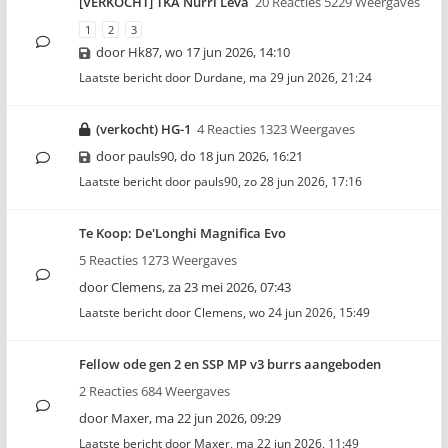
[VERKOCHT] TKA Nurri Leva
20 Reacties 5229 Weergaves
1
2
3
door
Hk87
,
wo 17 jun 2026, 14:10
Laatste bericht door
Durdane
,
ma 29 jun 2026, 21:24
(verkocht) HG-1
4 Reacties 1323 Weergaves
door
pauls90
,
do 18 jun 2026, 16:21
Laatste bericht door
pauls90
,
zo 28 jun 2026, 17:16
Te Koop: De'Longhi Magnifica Evo
5 Reacties 1273 Weergaves
door
Clemens
,
za 23 mei 2026, 07:43
Laatste bericht door
Clemens
,
wo 24 jun 2026, 15:49
Fellow ode gen 2 en SSP MP v3 burrs aangeboden
2 Reacties 684 Weergaves
door
Maxer
,
ma 22 jun 2026, 09:29
Laatste bericht door
Maxer
,
ma 22 jun 2026, 11:49