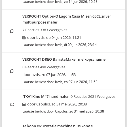
Laatste bericht door
bvds
,
zo 14 jun 2026, 10:58
VERKOCHT Option-O Lagom Casa Mizen 65CL zilver
multipurpose maler
7 Reacties 3383 Weergaves
door
bvds
,
do 04 jun 2026, 11:21
Laatste bericht door
bvds
,
di 09 jun 2026, 23:14
VERKOCHT DREO BaristaMaker melkopschuimer
0 Reacties 490 Weergaves
door
bvds
,
zo 07 jun 2026, 11:53
Laatste bericht door
bvds
,
zo 07 jun 2026, 11:53
[TKA] Kinu M47 handmaler
0 Reacties 2681 Weergaves
door
Capulus
,
zo 31 mei 2026, 20:38
Laatste bericht door
Capulus
,
zo 31 mei 2026, 20:38
Te koop e61/rotatie machine plus kony e