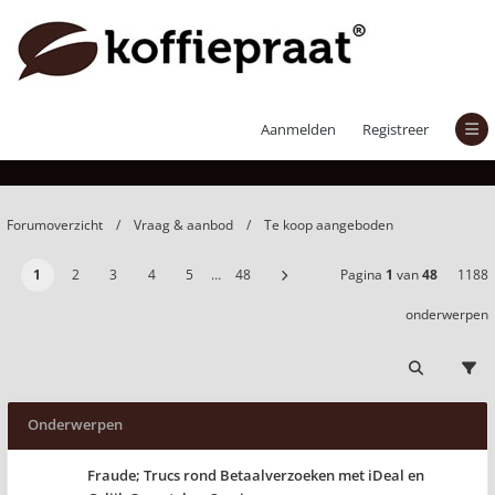
Te koop aangeboden
Aanmelden
Registreer
Forumoverzicht
Vraag & aanbod
Te koop aangeboden
1
2
3
4
5
…
48
Pagina
1
van
48
1188
onderwerpen
Onderwerpen
Fraude; Trucs rond Betaalverzoeken met iDeal en