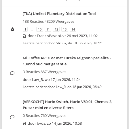
(TKA) Umikot Planetary Distribution Tool
138 Reacties 48209 Weergaves
1
…
10
11
12
13
14
door
FrancisPavoni
,
vr 26 mei 2023, 11:02
Laatste bericht door
Struuk
,
do 18 jun 2026, 18:55
MiiCoffee APEX V2 met Eureka Mignon Specialita -
13mnd oud met garantie.
3 Reacties 887 Weergaves
door
Law_R
,
wo 17 jun 2026, 11:24
Laatste bericht door
Law_R
,
do 18 jun 2026, 06:49
[VERKOCHT] Hario Switch, Hario V60 01, Chemex 3,
Pulsar mini en diverse filters
0 Reacties 760 Weergaves
door
bvds
,
zo 14 jun 2026, 10:58