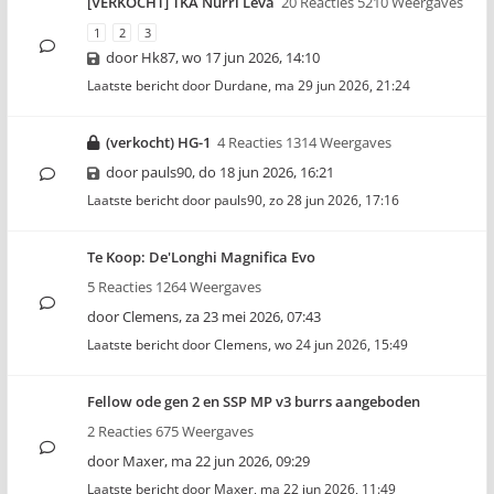
[VERKOCHT] TKA Nurri Leva
20 Reacties 5210 Weergaves
1
2
3
door
Hk87
,
wo 17 jun 2026, 14:10
Laatste bericht door
Durdane
,
ma 29 jun 2026, 21:24
(verkocht) HG-1
4 Reacties 1314 Weergaves
door
pauls90
,
do 18 jun 2026, 16:21
Laatste bericht door
pauls90
,
zo 28 jun 2026, 17:16
Te Koop: De'Longhi Magnifica Evo
5 Reacties 1264 Weergaves
door
Clemens
,
za 23 mei 2026, 07:43
Laatste bericht door
Clemens
,
wo 24 jun 2026, 15:49
Fellow ode gen 2 en SSP MP v3 burrs aangeboden
2 Reacties 675 Weergaves
door
Maxer
,
ma 22 jun 2026, 09:29
Laatste bericht door
Maxer
,
ma 22 jun 2026, 11:49