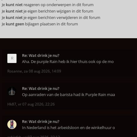
Je
kunt niet
reageren op onderwerpen in dit forum
Je
kunt niet
je eigen berichten wijzigen in dit forum
Je
kunt niet
je eigen berichten verwijderen in dit forum
Je
kunt geen
bijlagen plaatsen in dit forum
Re: Wat drink je nu?
Aha. De purple Rain heb ik hier thuis ook op de mo
Rosanne
,
za 08 aug 2026, 14:09
Re: Wat drink je nu?
Op aanraden van de barista had ik Purple Rain maa
Hk87
,
vr 07 aug 2026, 22:26
Re: Wat drink je nu?
In Nederland is het arbeidsloon en de winkelhuur o