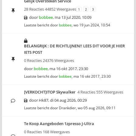
Gelijk Oversteken Service
28 Reacties 44852 Weergaves
1
2
3
door
bobbee
,
ma 13 jul 2020, 10:09
Laatste bericht door
bobbee
,
wo 19 jun 2024, 10:54
BELANGRIJK : DE RICHTLIJNEN!! LEES DIT VOOR JE HIER
IETS POST
0 Reacties 24376 Weergaves
door
bobbee
,
ma 16 okt 2017, 23:30
Laatste bericht door
bobbee
,
ma 16 okt 2017, 23:30
[VERKOCHT]ITOP Skywalker
4 Reacties 555 Weergaves
door
Hk87
,
di 04 aug 2026, 00:29
Laatste bericht door
Drankdier
,
wo 05 aug 2026, 09:11
Te Koop Aangeboden 1zpresso J-Ultra
0 Reacties 168 Weergaves