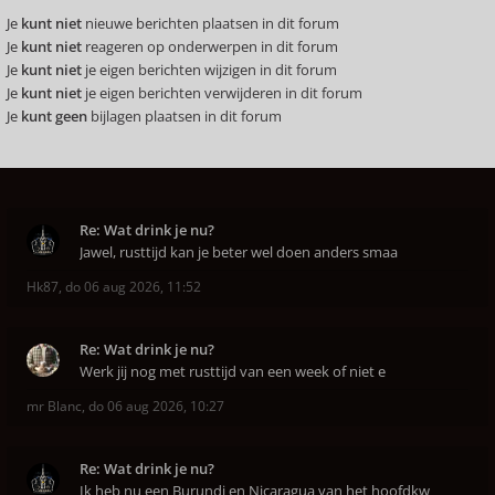
Je
kunt niet
nieuwe berichten plaatsen in dit forum
Je
kunt niet
reageren op onderwerpen in dit forum
Je
kunt niet
je eigen berichten wijzigen in dit forum
Je
kunt niet
je eigen berichten verwijderen in dit forum
Je
kunt geen
bijlagen plaatsen in dit forum
Re: Wat drink je nu?
Jawel, rusttijd kan je beter wel doen anders smaa
Hk87
,
do 06 aug 2026, 11:52
Re: Wat drink je nu?
Werk jij nog met rusttijd van een week of niet e
mr Blanc
,
do 06 aug 2026, 10:27
Re: Wat drink je nu?
Ik heb nu een Burundi en Nicaragua van het hoofdkw