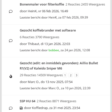
Bonenmaler voor filterkoffie
2 Reacties 2455 Weergaves
door
HeinK
,
vr 06 feb 2026, 16:49
Laatste bericht door
HeinK
,
za 07 feb 2026, 09:39
Gezocht koffiebrander met software
6 Reacties 3790 Weergaves
door
Thibaut
,
di 13 jan 2026, 22:03
Laatste bericht door
bobbee
,
za 24 jan 2026, 12:08
Gezocht (edit: en inmiddels gevonden): Aillio Bullet
R1(V2) of Kaleido Sniper M6
29 Reacties 14509 Weergaves
1
2
3
door
Marc O.
,
do 13 nov 2025, 07:54
Laatste bericht door
Marc O.
,
za 10 jan 2026, 22:39
SSP HU 64
2 Reacties 8871 Weergaves
door
Koffiedrap
,
za 31 mei 2025, 23:54