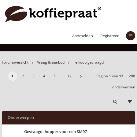
Te koop gevraagd
Aanmelden
Registreer
Forumoverzicht
Vraag & aanbod
Te koop gevraagd
1
2
3
4
5
…
12
Pagina
1
van
12
288
onderwerpen
Onderwerpen
Gevraagd: hopper voor een SM97