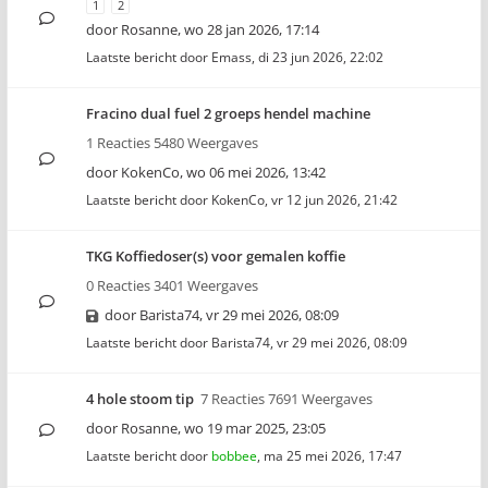
1
2
door
Rosanne
,
wo 28 jan 2026, 17:14
Laatste bericht door
Emass
,
di 23 jun 2026, 22:02
Fracino dual fuel 2 groeps hendel machine
1 Reacties 5480 Weergaves
door
KokenCo
,
wo 06 mei 2026, 13:42
Laatste bericht door
KokenCo
,
vr 12 jun 2026, 21:42
TKG Koffiedoser(s) voor gemalen koffie
0 Reacties 3401 Weergaves
door
Barista74
,
vr 29 mei 2026, 08:09
Laatste bericht door
Barista74
,
vr 29 mei 2026, 08:09
4 hole stoom tip
7 Reacties 7691 Weergaves
door
Rosanne
,
wo 19 mar 2025, 23:05
Laatste bericht door
bobbee
,
ma 25 mei 2026, 17:47