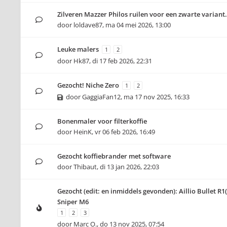
Zilveren Mazzer Philos ruilen voor een zwarte variant.
door
loldave87
,
ma 04 mei 2026, 13:00
Leuke malers
1
2
door
Hk87
,
di 17 feb 2026, 22:31
Gezocht! Niche Zero
1
2
door
GaggiaFan12
,
ma 17 nov 2025, 16:33
Bonenmaler voor filterkoffie
door
HeinK
,
vr 06 feb 2026, 16:49
Gezocht koffiebrander met software
door
Thibaut
,
di 13 jan 2026, 22:03
Gezocht (edit: en inmiddels gevonden): Aillio Bullet R1
Sniper M6
1
2
3
door
Marc O.
,
do 13 nov 2025, 07:54