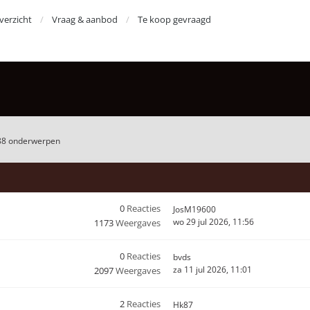
erzicht
Vraag & aanbod
Te koop gevraagd
88 onderwerpen
0
Reacties
JosM19600
wo 29 jul 2026, 11:56
1173
Weergaves
0
Reacties
bvds
za 11 jul 2026, 11:01
2097
Weergaves
2
Reacties
Hk87