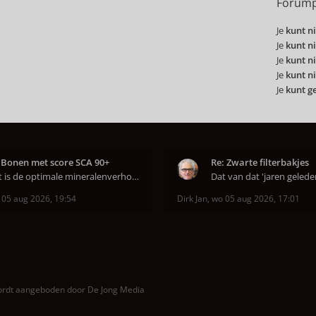
Forump
Je
kunt ni
Je
kunt ni
Je
kunt ni
Je
kunt ni
Je
kunt g
 Bonen met score SCA 90+
Re: Zwarte filterbakjes
Wat is de optimale mineralenverhouding volgens j
 05 aug 2026, 19:54
Dirk Jan
,
wo 05 aug 2026, 17:01
wordt aangeboden door
De Jong Media