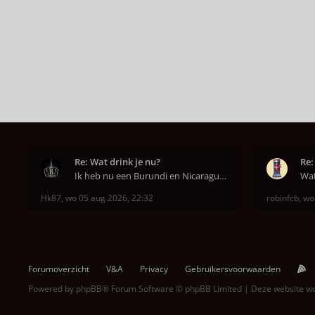
Re: Wat drink je nu?
Re:
Ik heb nu een Burundi en Nicaragua van het hoofdkw
Hk87
,
wo 05 aug 2026, 22:32
robinfcb
,
wo
Forumoverzicht
V&A
Privacy
Gebruikersvoorwaarden
Powered by
phpBB
® Forum Software © phpBB Limited | Deze website 