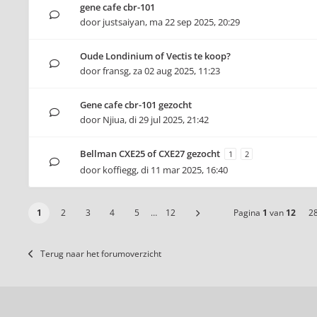
gene cafe cbr-101
door
justsaiyan
,
ma 22 sep 2025, 20:29
Oude Londinium of Vectis te koop?
door
fransg
,
za 02 aug 2025, 11:23
Gene cafe cbr-101 gezocht
door
Njiua
,
di 29 jul 2025, 21:42
Bellman CXE25 of CXE27 gezocht
1
2
door
koffiegg
,
di 11 mar 2025, 16:40
1
2
3
4
5
…
12
Pagina
1
van
12
2
Terug naar het forumoverzicht