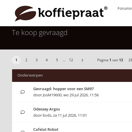
Forumov
Te koop gevraagd
1
2
3
4
5
…
12
Pagina
1
van
12
2
Onderwerpen
Gevraagd: hopper voor een SM97
door
JosM19600
,
wo 29 jul 2026, 11:56
Odessey Argos
door
bvds
,
za 11 jul 2026, 11:01
Cafelat Robot