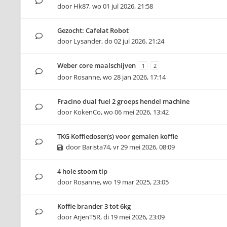
door
Hk87
,
wo 01 jul 2026, 21:58
Gezocht: Cafelat Robot
door
Lysander
,
do 02 jul 2026, 21:24
Weber core maalschijven
1
2
door
Rosanne
,
wo 28 jan 2026, 17:14
Fracino dual fuel 2 groeps hendel machine
door
KokenCo
,
wo 06 mei 2026, 13:42
TKG Koffiedoser(s) voor gemalen koffie
door
Barista74
,
vr 29 mei 2026, 08:09
4 hole stoom tip
door
Rosanne
,
wo 19 mar 2025, 23:05
Koffie brander 3 tot 6kg
door
ArjenT5R
,
di 19 mei 2026, 23:09