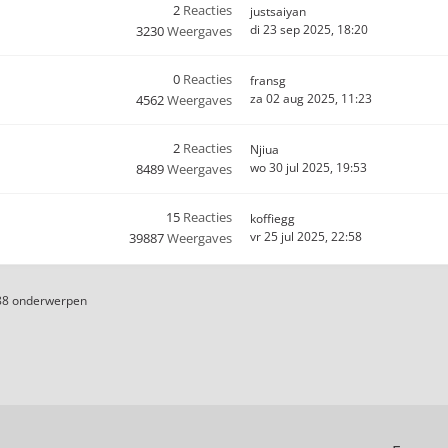
2
Reacties
justsaiyan
di 23 sep 2025, 18:20
3230
Weergaves
0
Reacties
fransg
za 02 aug 2025, 11:23
4562
Weergaves
2
Reacties
Njiua
wo 30 jul 2025, 19:53
8489
Weergaves
15
Reacties
koffiegg
vr 25 jul 2025, 22:58
39887
Weergaves
88 onderwerpen