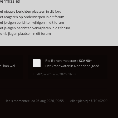
ermissies
et
nieuwe berichten plaatsen in dit forum
et
reageren op onderwerpen in dit forum
et
je eigen berichten wijzigen in dit forum
et
je eigen berichten verwijderen in dit forum
een
bijlagen plaatsen in dit forum
Re: Bonen met score SCA 90+
Dat van dat 'jaren geleden' kan wel kloppen, onze
Dat kraanwater in Nederland goed is heeft helema
Erik82
,
wo 05 aug 2026, 16:33
Het is momenteel do 06 aug 2026, 00:55
Alle tijden zijn
UTC+02:00