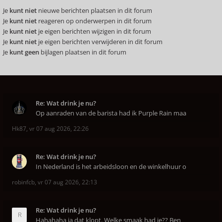
Je
kunt niet
nieuwe berichten plaatsen in dit forum
Je
kunt niet
reageren op onderwerpen in dit forum
Je
kunt niet
je eigen berichten wijzigen in dit forum
Je
kunt niet
je eigen berichten verwijderen in dit forum
Je
kunt geen
bijlagen plaatsen in dit forum
Re: Wat drink je nu?
Op aanraden van de barista had ik Purple Rain maa
Hk87
,
vr 07 aug 2026, 22:26
Re: Wat drink je nu?
In Nederland is het arbeidsloon en de winkelhuur o
robinfcb
,
vr 07 aug 2026, 22:13
Re: Wat drink je nu?
Hahahaha ja dat klopt. Welke smaak had je?? Ben