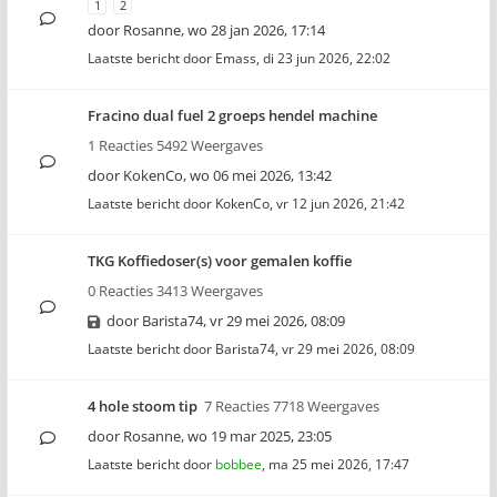
1
2
door
Rosanne
,
wo 28 jan 2026, 17:14
Laatste bericht door
Emass
,
di 23 jun 2026, 22:02
Fracino dual fuel 2 groeps hendel machine
1 Reacties 5492 Weergaves
door
KokenCo
,
wo 06 mei 2026, 13:42
Laatste bericht door
KokenCo
,
vr 12 jun 2026, 21:42
TKG Koffiedoser(s) voor gemalen koffie
0 Reacties 3413 Weergaves
door
Barista74
,
vr 29 mei 2026, 08:09
Laatste bericht door
Barista74
,
vr 29 mei 2026, 08:09
4 hole stoom tip
7 Reacties 7718 Weergaves
door
Rosanne
,
wo 19 mar 2025, 23:05
Laatste bericht door
bobbee
,
ma 25 mei 2026, 17:47