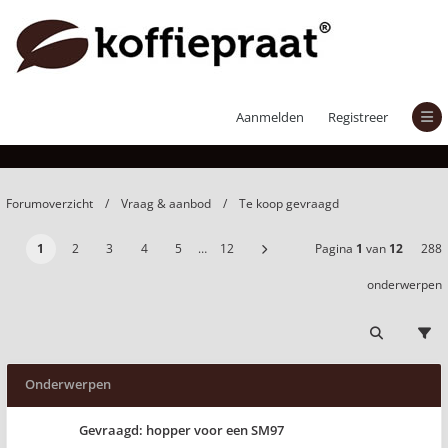
Te koop gevraagd
Aanmelden
Registreer
Forumoverzicht
Vraag & aanbod
Te koop gevraagd
1
2
3
4
5
…
12
Pagina
1
van
12
288
onderwerpen
Onderwerpen
Gevraagd: hopper voor een SM97