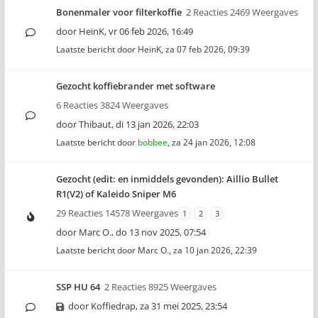
Bonenmaler voor filterkoffie
2 Reacties 2469 Weergaves
door
HeinK
,
vr 06 feb 2026, 16:49
Laatste bericht door
HeinK
,
za 07 feb 2026, 09:39
Gezocht koffiebrander met software
6 Reacties 3824 Weergaves
door
Thibaut
,
di 13 jan 2026, 22:03
Laatste bericht door
bobbee
,
za 24 jan 2026, 12:08
Gezocht (edit: en inmiddels gevonden): Aillio Bullet
R1(V2) of Kaleido Sniper M6
29 Reacties 14578 Weergaves
1
2
3
door
Marc O.
,
do 13 nov 2025, 07:54
Laatste bericht door
Marc O.
,
za 10 jan 2026, 22:39
SSP HU 64
2 Reacties 8925 Weergaves
door
Koffiedrap
,
za 31 mei 2025, 23:54