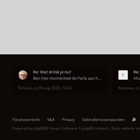
Re: Wat drink je nu?
Re:
Ben hier momenteel de Perla aan het uitproberen. D
Dirk Jan
,
zo 09 aug 2026, 10:24
Rosanne
,
za
Forumoverzicht
V&A
Privacy
Gebruikersvoorwaarden
Powered by
phpBB
® Forum Software © phpBB Limited | Deze website 