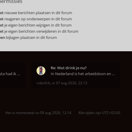
ermissies
et
nieuwe berichten plaatsen in dit forum
et
reageren op onderwerpen in dit forum
et
je eigen berichten wijzigen in dit forum
et
je eigen berichten verwijderen in dit forum
een
bijlagen plaatsen in dit forum
Re: Wat drink je nu?
Op aanraden van de barista had ik Purple Rain maa
In Nederland is het arbeidsloon en de winkelhuur o
robinfcb
,
vr 07 aug 2026, 22:13
Het is momenteel zo 09 aug 2026, 12:14
Alle tijden zijn
UTC+02:00