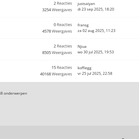
2
Reacties
justsaiyan
di 23 sep 2025, 18:20
3254
Weergaves
0
Reacties
fransg
za 02 aug 2025, 11:23
4578
Weergaves
2
Reacties
Njiua
wo 30 jul 2025, 19:53
8505
Weergaves
15
Reacties
koffiegg
vr 25 jul 2025, 22:58
40168
Weergaves
88 onderwerpen