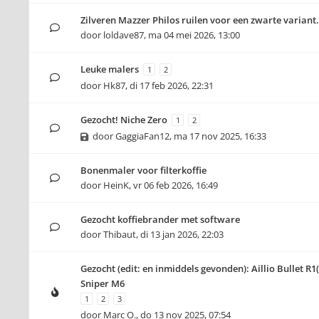
Zilveren Mazzer Philos ruilen voor een zwarte variant.
door
loldave87
,
ma 04 mei 2026, 13:00
Leuke malers
1
2
door
Hk87
,
di 17 feb 2026, 22:31
Gezocht! Niche Zero
1
2
door
GaggiaFan12
,
ma 17 nov 2025, 16:33
Bonenmaler voor filterkoffie
door
HeinK
,
vr 06 feb 2026, 16:49
Gezocht koffiebrander met software
door
Thibaut
,
di 13 jan 2026, 22:03
Gezocht (edit: en inmiddels gevonden): Aillio Bullet R1
Sniper M6
1
2
3
door
Marc O.
,
do 13 nov 2025, 07:54