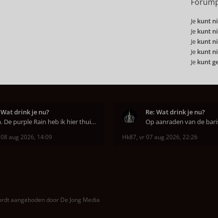
Forump
Je
kunt ni
Je
kunt ni
Je
kunt ni
Je
kunt ni
Je
kunt g
 Wat drink je nu?
Re: Wat drink je nu?
Aha. De purple Rain heb ik hier thuis ook op de mo
 08 aug 2026, 14:09
Hk87
,
vr 07 aug 2026, 22:26
wordt aangeboden door
De Jong Media