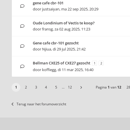
gene cafe cbr-101
door
justsaiyan
,
ma 22 sep 2025, 20:29
Oude Londinium of Vectis te koop?
door
fransg
,
za 02 aug 2025, 11:23
Gene cafe cbr-101 gezocht
door
Njiua
,
di 29 jul 2025, 21:42
Bellman CXE25 of CXE27 gezocht
1
2
door
koffiegg
,
di 11 mar 2025, 16:40
1
2
3
4
5
…
12
Pagina
1
van
12
2
Terug naar het forumoverzicht