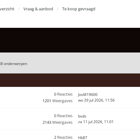
erzicht
Vraag & aanbod
Te koop gevraagd
88 onderwerpen
0
Reacties
JosM19600
wo 29 jul 2026, 11:56
1201
Weergaves
0
Reacties
bvds
za 11 jul 2026, 11:01
2143
Weergaves
2
Reacties
Hk87