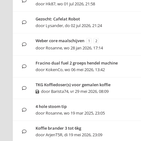
door
Hk87
,
wo 01 jul 2026, 21:58
Gezocht: Cafelat Robot
door
Lysander
,
do 02 jul 2026, 21:24
Weber core maalschijven
1
2
door
Rosanne
,
wo 28 jan 2026, 17:14
Fracino dual fuel 2 groeps hendel machine
door
KokenCo
,
wo 06 mei 2026, 13:42
TKG Koffiedoser(s) voor gemalen koffie
door
Barista74
,
vr 29 mei 2026, 08:09
4 hole stoom tip
door
Rosanne
,
wo 19 mar 2025, 23:05
Koffie brander 3 tot 6kg
door
ArjenT5R
,
di 19 mei 2026, 23:09