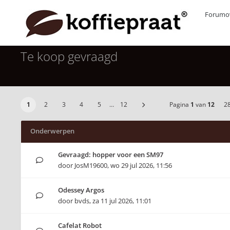
Forumov
Te koop gevraagd
1
2
3
4
5
…
12
Pagina
1
van
12
2
Onderwerpen
Gevraagd: hopper voor een SM97
door
JosM19600
,
wo 29 jul 2026, 11:56
Odessey Argos
door
bvds
,
za 11 jul 2026, 11:01
Cafelat Robot