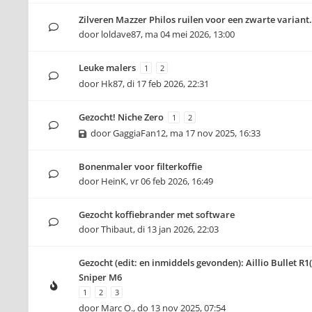
Zilveren Mazzer Philos ruilen voor een zwarte variant.
door
loldave87
,
ma 04 mei 2026, 13:00
Leuke malers
1
2
door
Hk87
,
di 17 feb 2026, 22:31
Gezocht! Niche Zero
1
2
door
GaggiaFan12
,
ma 17 nov 2025, 16:33
Bonenmaler voor filterkoffie
door
HeinK
,
vr 06 feb 2026, 16:49
Gezocht koffiebrander met software
door
Thibaut
,
di 13 jan 2026, 22:03
Gezocht (edit: en inmiddels gevonden): Aillio Bullet R1
Sniper M6
1
2
3
door
Marc O.
,
do 13 nov 2025, 07:54