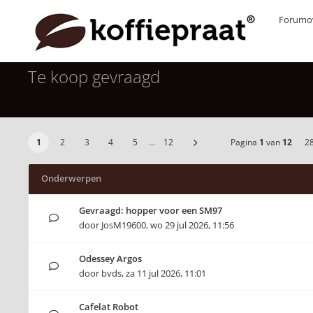
Forumov
Te koop gevraagd
1
2
3
4
5
…
12
Pagina
1
van
12
2
Onderwerpen
Gevraagd: hopper voor een SM97
door
JosM19600
,
wo 29 jul 2026, 11:56
Odessey Argos
door
bvds
,
za 11 jul 2026, 11:01
Cafelat Robot