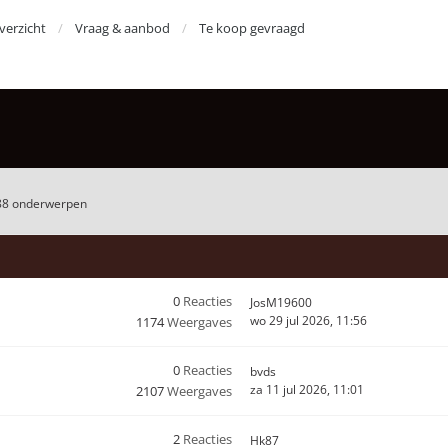
erzicht
Vraag & aanbod
Te koop gevraagd
88 onderwerpen
0
Reacties
JosM19600
wo 29 jul 2026, 11:56
1174
Weergaves
0
Reacties
bvds
za 11 jul 2026, 11:01
2107
Weergaves
2
Reacties
Hk87