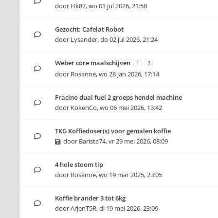
door
Hk87
,
wo 01 jul 2026, 21:58
Gezocht: Cafelat Robot
door
Lysander
,
do 02 jul 2026, 21:24
Weber core maalschijven
1
2
door
Rosanne
,
wo 28 jan 2026, 17:14
Fracino dual fuel 2 groeps hendel machine
door
KokenCo
,
wo 06 mei 2026, 13:42
TKG Koffiedoser(s) voor gemalen koffie
door
Barista74
,
vr 29 mei 2026, 08:09
4 hole stoom tip
door
Rosanne
,
wo 19 mar 2025, 23:05
Koffie brander 3 tot 6kg
door
ArjenT5R
,
di 19 mei 2026, 23:09