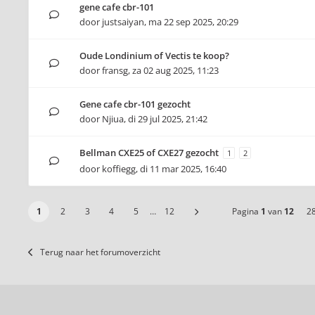
gene cafe cbr-101
door
justsaiyan
,
ma 22 sep 2025, 20:29
Oude Londinium of Vectis te koop?
door
fransg
,
za 02 aug 2025, 11:23
Gene cafe cbr-101 gezocht
door
Njiua
,
di 29 jul 2025, 21:42
Bellman CXE25 of CXE27 gezocht
1
2
door
koffiegg
,
di 11 mar 2025, 16:40
1
2
3
4
5
…
12
Pagina
1
van
12
2
Terug naar het forumoverzicht