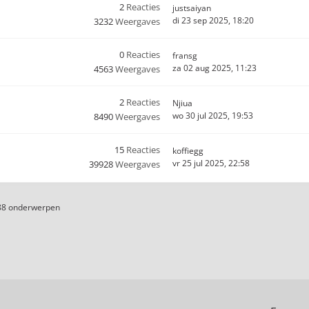
2
Reacties
justsaiyan
di 23 sep 2025, 18:20
3232
Weergaves
0
Reacties
fransg
za 02 aug 2025, 11:23
4563
Weergaves
2
Reacties
Njiua
wo 30 jul 2025, 19:53
8490
Weergaves
15
Reacties
koffiegg
vr 25 jul 2025, 22:58
39928
Weergaves
88 onderwerpen