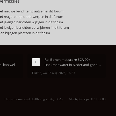
ermissies
et
nieuwe berichten plaatsen in dit forum
et
reageren op onderwerpen in dit forum
et
je eigen berichten wijzigen in dit forum
et
je eigen berichten verwijderen in dit forum
een
bijlagen plaatsen in dit forum
Re: Bonen met score SCA 90+
Dat van dat 'jaren geleden' kan wel kloppen, onze
Dat kraanwater in Nederland goed is heeft helema
Erik82
,
wo 05 aug 2026, 16:33
Het is momenteel do 06 aug 2026, 07:25
Alle tijden zijn
UTC+02:00