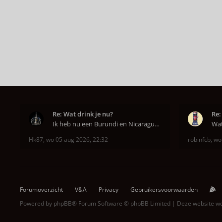
Re: Wat drink je nu?
Re:
Ik heb nu een Burundi en Nicaragua van het hoofdkw
Hk87
,
wo 05 aug 2026, 22:32
robinfcb
,
wo
Forumoverzicht
V&A
Privacy
Gebruikersvoorwaarden
Powered by
phpBB
® Forum Software © phpBB Limited | Deze website 