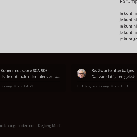
Forump
Je
kunt ni
Je
kunt ni
Je
kunt ni
Je
kunt ni
Je
kunt g
 Bonen met score SCA 90+
Re: Zwarte filterbakjes
Wat is de optimale mineralenverhouding volgens j
 05 aug 2026, 19:54
Dirk Jan
,
wo 05 aug 2026, 17:01
wordt aangeboden door
De Jong Media