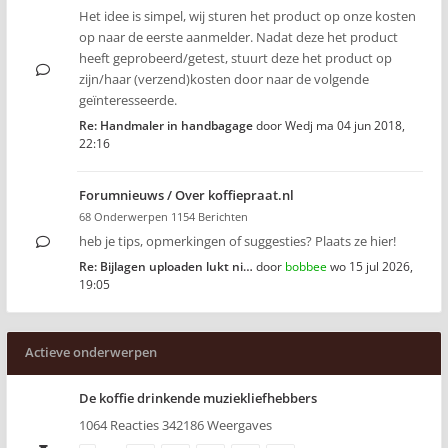
Het idee is simpel, wij sturen het product op onze kosten
op naar de eerste aanmelder. Nadat deze het product
heeft geprobeerd/getest, stuurt deze het product op
zijn/haar (verzend)kosten door naar de volgende
geïnteresseerde.
Re: Handmaler in handbagage
door
Wedj
ma 04 jun 2018,
22:16
Forumnieuws / Over koffiepraat.nl
68 Onderwerpen 1154 Berichten
heb je tips, opmerkingen of suggesties? Plaats ze hier!
Re: Bijlagen uploaden lukt ni…
door
bobbee
wo 15 jul 2026,
19:05
Actieve onderwerpen
De koffie drinkende muziekliefhebbers
1064 Reacties 342186 Weergaves