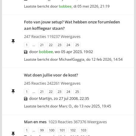
Laatste bericht door
bobbee
,
di 05 mei 2026, 21:19
Foto van jouw setup? Wat hebben onze forumleden
aan koffiegear staan?
247 Reacties 119237 Weergaves
1
…
21
22
23
24
25
door
bobbee
,
wo 05 apr 2023, 19:02
Laatste bericht door
MichaelGaggia
,
do 12 feb 2026, 14:54
Wat doen jullie voor de kost?
245 Reacties 242261 Weergaves
1
…
21
22
23
24
25
door
Martijn
,
zo 27 jul 2008, 22:35
Laatste bericht door
Marc O.
,
do 13 nov 2025, 19:45
Man en mes
1023 Reacties 367376 Weergaves
1
…
99
100
101
102
103