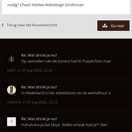
nodig? Check Nehlee Webdesign Eindhoven
Terug naar het forumoverzicht
Ga naar
Re: Wat drink je nu?
Op aanraden van de barista had ik Purple Rain maa
Hk87
,
vr 07 aug 2026, 22:26
Re: Wat drink je nu?
In Nederland is het arbeidsloon en de winkelhuur o
robinfcb
,
vr 07 aug 2026, 22:13
Re: Wat drink je nu?
Hahahaha ja dat klopt. Welke smaak had je?? Ben