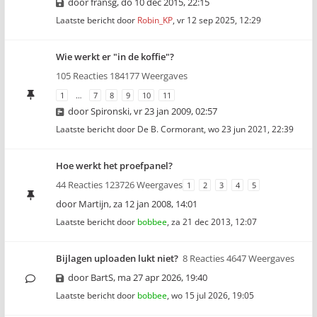
door
fransg
,
do 10 dec 2015, 22:15
Laatste bericht door
Robin_KP
,
vr 12 sep 2025, 12:29
Wie werkt er "in de koffie"?
105 Reacties 184177 Weergaves
1
…
7
8
9
10
11
door
Spironski
,
vr 23 jan 2009, 02:57
Laatste bericht door
De B. Cormorant
,
wo 23 jun 2021, 22:39
Hoe werkt het proefpanel?
44 Reacties 123726 Weergaves
1
2
3
4
5
door
Martijn
,
za 12 jan 2008, 14:01
Laatste bericht door
bobbee
,
za 21 dec 2013, 12:07
Bijlagen uploaden lukt niet?
8 Reacties 4647 Weergaves
door
BartS
,
ma 27 apr 2026, 19:40
Laatste bericht door
bobbee
,
wo 15 jul 2026, 19:05