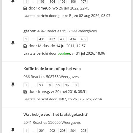
1
…
103
104
105
106
107
door
omeCo
,
wo 26 jan 2022, 22:45
Laatste bericht door
gilleko B.
,
zo 02 aug 2026, 08:07
gespot
4347 Reacties 1537599 Weergaves
1
…
431
432
433
434
435
door
Midas
,
do 14 jul 2011, 12:57
Laatste bericht door
bobbee
,
vr 31 jul 2026, 18:06
Koffie in de krant of op het web
966 Reacties 508755 Weergaves
1
…
93
94
95
96
97
door
fransg
,
vr 20 mei 2016, 08:51
Laatste bericht door
Hk87
,
zo 26 jul 2026, 22:54
Wat heb je voor het laatst gekocht?
2041 Reacties 556655 Weergaves
1
…
201
202
203
204
205