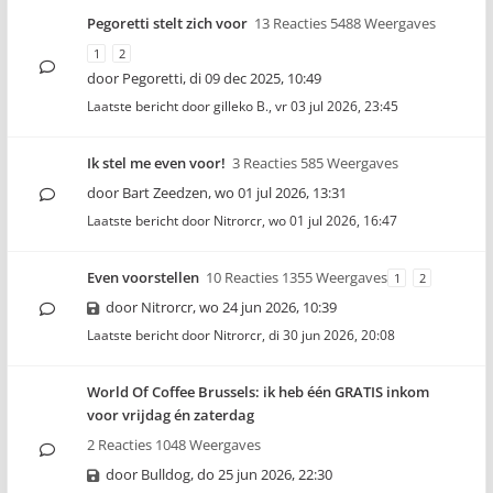
Pegoretti stelt zich voor
13 Reacties 5488 Weergaves
1
2
door
Pegoretti
,
di 09 dec 2025, 10:49
Laatste bericht door
gilleko B.
,
vr 03 jul 2026, 23:45
Ik stel me even voor!
3 Reacties 585 Weergaves
door
Bart Zeedzen
,
wo 01 jul 2026, 13:31
Laatste bericht door
Nitrorcr
,
wo 01 jul 2026, 16:47
Even voorstellen
10 Reacties 1355 Weergaves
1
2
door
Nitrorcr
,
wo 24 jun 2026, 10:39
Laatste bericht door
Nitrorcr
,
di 30 jun 2026, 20:08
World Of Coffee Brussels: ik heb één GRATIS inkom
voor vrijdag én zaterdag
2 Reacties 1048 Weergaves
door
Bulldog
,
do 25 jun 2026, 22:30