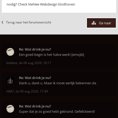
nodig? Check Nehlee Webdesign Eindhoven
Terug naar het forumoverzicht
Ga naar
Re: Wat drink je nu?
Een goed begin is het halve werk! [emoji6]
bobbee
,
do 06 aug 2026, 18:11
Re: Wat drink je nu?
Dank u, dank u. Maar ik moet eerlijk bekennen da
Hk87
,
do 06 aug 2026, 17:49
Re: Wat drink je nu?
Super dat je zo goed hebt gebrand. Gefeliciteerd!