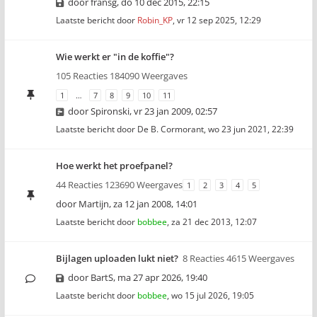
door
fransg
,
do 10 dec 2015, 22:15
Laatste bericht door
Robin_KP
,
vr 12 sep 2025, 12:29
Wie werkt er "in de koffie"?
105 Reacties 184090 Weergaves
1
…
7
8
9
10
11
door
Spironski
,
vr 23 jan 2009, 02:57
Laatste bericht door
De B. Cormorant
,
wo 23 jun 2021, 22:39
Hoe werkt het proefpanel?
44 Reacties 123690 Weergaves
1
2
3
4
5
door
Martijn
,
za 12 jan 2008, 14:01
Laatste bericht door
bobbee
,
za 21 dec 2013, 12:07
Bijlagen uploaden lukt niet?
8 Reacties 4615 Weergaves
door
BartS
,
ma 27 apr 2026, 19:40
Laatste bericht door
bobbee
,
wo 15 jul 2026, 19:05