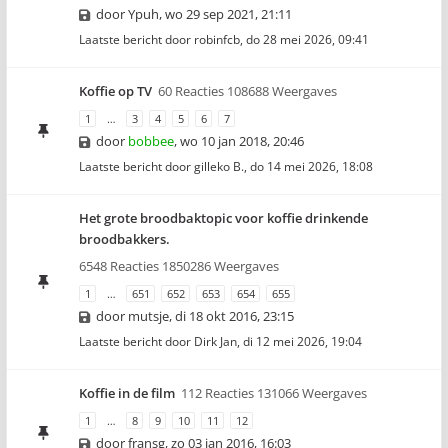
door
Ypuh
,
wo 29 sep 2021, 21:11
Laatste bericht door
robinfcb
,
do 28 mei 2026, 09:41
Koffie op TV
60 Reacties 108688 Weergaves
1
…
3
4
5
6
7
door
bobbee
,
wo 10 jan 2018, 20:46
Laatste bericht door
gilleko B.
,
do 14 mei 2026, 18:08
Het grote broodbaktopic voor koffie drinkende
broodbakkers.
6548 Reacties 1850286 Weergaves
1
…
651
652
653
654
655
door
mutsje
,
di 18 okt 2016, 23:15
Laatste bericht door
Dirk Jan
,
di 12 mei 2026, 19:04
Koffie in de film
112 Reacties 131066 Weergaves
1
…
8
9
10
11
12
door
fransg
,
zo 03 jan 2016, 16:03