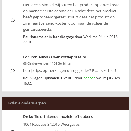
Het idee is simpel, wij sturen het product op onze kosten
op naar de eerste aanmelder. Nadat deze het product
heeft geprobeerd/getest, stuurt deze het product op
zijn/haar (verzend)kosten door naar de volgende
geïnteresseerde.
Re: Handmaler in handbagage
door
Wedj
ma 04 jun 2018,
22:16
Forumnieuws / Over koffiepraat.nl
68 Onderwerpen 1154 Berichten
heb je tips, opmerkingen of suggesties? Plaats ze hier!
Re: Bijlagen uploaden lukt ni…
door
bobbee
wo 15 jul 2026,
19:05
Actieve onderwerpen
De koffie drinkende muziekliefhebbers
1064 Reacties 342015 Weergaves