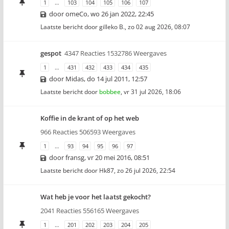
1
…
103
104
105
106
107
door
omeCo
,
wo 26 jan 2022, 22:45
Laatste bericht door
gilleko B.
,
zo 02 aug 2026, 08:07
gespot
4347 Reacties 1532786 Weergaves
1
…
431
432
433
434
435
door
Midas
,
do 14 jul 2011, 12:57
Laatste bericht door
bobbee
,
vr 31 jul 2026, 18:06
Koffie in de krant of op het web
966 Reacties 506593 Weergaves
1
…
93
94
95
96
97
door
fransg
,
vr 20 mei 2016, 08:51
Laatste bericht door
Hk87
,
zo 26 jul 2026, 22:54
Wat heb je voor het laatst gekocht?
2041 Reacties 556165 Weergaves
1
…
201
202
203
204
205