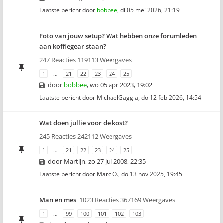
Laatste bericht door
bobbee
,
di 05 mei 2026, 21:19
Foto van jouw setup? Wat hebben onze forumleden
aan koffiegear staan?
247 Reacties 119113 Weergaves
1
…
21
22
23
24
25
door
bobbee
,
wo 05 apr 2023, 19:02
Laatste bericht door
MichaelGaggia
,
do 12 feb 2026, 14:54
Wat doen jullie voor de kost?
245 Reacties 242112 Weergaves
1
…
21
22
23
24
25
door
Martijn
,
zo 27 jul 2008, 22:35
Laatste bericht door
Marc O.
,
do 13 nov 2025, 19:45
Man en mes
1023 Reacties 367169 Weergaves
1
…
99
100
101
102
103