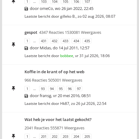
1
…
103
104
105
106
107
door
omeCo
,
wo 26 jan 2022, 22:45
Laatste bericht door
gilleko B.
,
zo 02 aug 2026, 08:07
gespot
4347 Reacties 1530081 Weergaves
1
…
431
432
433
434
435
door
Midas
,
do 14 jul 2011, 12:57
Laatste bericht door
bobbee
,
vr 31 jul 2026, 18:06
Koffie in de krant of op het web
966 Reacties 505001 Weergaves
1
…
93
94
95
96
97
door
fransg
,
vr 20 mei 2016, 08:51
Laatste bericht door
Hk87
,
zo 26 jul 2026, 22:54
Wat heb je voor het laatst gekocht?
2041 Reacties 555871 Weergaves
1
…
201
202
203
204
205