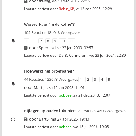
door
fransg
,
do 10 dec 2015, 22:15
Laatste bericht door
Robin_KP
,
vr 12 sep 2025, 12:29
Wie werkt er "in de koffie"?
105 Reacties 184048 Weergaves
1
…
7
8
9
10
11
door
Spironski
,
vr 23 jan 2009, 02:57
Laatste bericht door
De B. Cormorant
,
wo 23 jun 2021, 22:39
Hoe werkt het proefpanel?
44 Reacties 123673 Weergaves
1
2
3
4
5
door
Martijn
,
za 12 jan 2008, 14:01
Laatste bericht door
bobbee
,
za 21 dec 2013, 12:07
Bijlagen uploaden lukt niet?
8 Reacties 4603 Weergaves
door
BartS
,
ma 27 apr 2026, 19:40
Laatste bericht door
bobbee
,
wo 15 jul 2026, 19:05