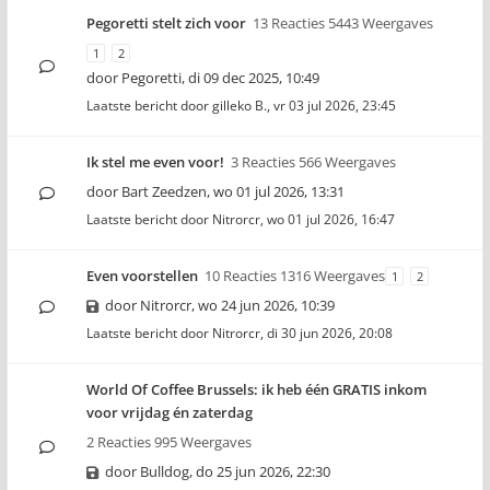
Pegoretti stelt zich voor
13 Reacties 5443 Weergaves
1
2
door
Pegoretti
,
di 09 dec 2025, 10:49
Laatste bericht door
gilleko B.
,
vr 03 jul 2026, 23:45
Ik stel me even voor!
3 Reacties 566 Weergaves
door
Bart Zeedzen
,
wo 01 jul 2026, 13:31
Laatste bericht door
Nitrorcr
,
wo 01 jul 2026, 16:47
Even voorstellen
10 Reacties 1316 Weergaves
1
2
door
Nitrorcr
,
wo 24 jun 2026, 10:39
Laatste bericht door
Nitrorcr
,
di 30 jun 2026, 20:08
World Of Coffee Brussels: ik heb één GRATIS inkom
voor vrijdag én zaterdag
2 Reacties 995 Weergaves
door
Bulldog
,
do 25 jun 2026, 22:30