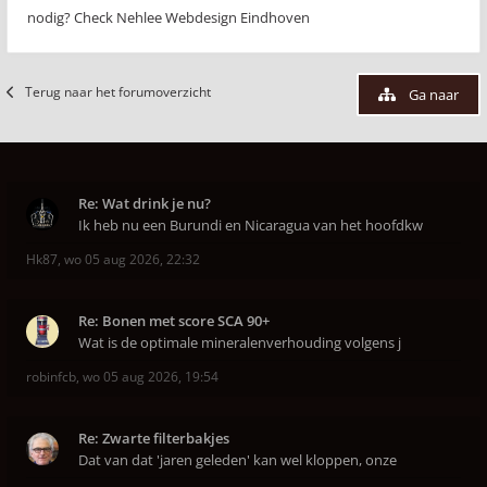
nodig? Check Nehlee Webdesign Eindhoven
Terug naar het forumoverzicht
Ga naar
Re: Wat drink je nu?
Ik heb nu een Burundi en Nicaragua van het hoofdkw
Hk87
,
wo 05 aug 2026, 22:32
Re: Bonen met score SCA 90+
Wat is de optimale mineralenverhouding volgens j
robinfcb
,
wo 05 aug 2026, 19:54
Re: Zwarte filterbakjes
Dat van dat 'jaren geleden' kan wel kloppen, onze