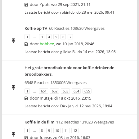
door
Ypuh
,
wo 29 sep 2021, 21:11
Laatste bericht door
robinfcb
,
do 28 mei 2026, 09:41
Koffie op TV
60 Reacties 108630 Weergaves
1
…
3
4
5
6
7
door
bobbee
,
wo 10 jan 2018, 20:46
Laatste bericht door
gilleko B.
,
do 14 mei 2026, 18:08
Het grote broodbaktopic voor koffie drinkende
broodbakkers.
6548 Reacties 1850006 Weergaves
1
…
651
652
653
654
655
door
mutsje
,
di 18 okt 2016, 23:15
Laatste bericht door
Dirk Jan
,
di 12 mei 2026, 19:04
Koffie in de film
112 Reacties 131023 Weergaves
1
…
8
9
10
11
12
door
fransg
,
zo 03 jan 2016, 16:03