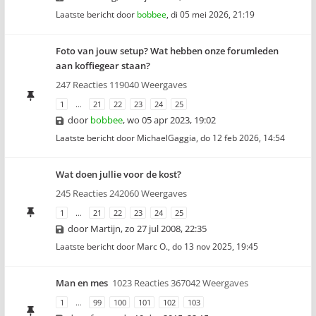
Laatste bericht door
bobbee
,
di 05 mei 2026, 21:19
Foto van jouw setup? Wat hebben onze forumleden
aan koffiegear staan?
247 Reacties 119040 Weergaves
1
…
21
22
23
24
25
door
bobbee
,
wo 05 apr 2023, 19:02
Laatste bericht door
MichaelGaggia
,
do 12 feb 2026, 14:54
Wat doen jullie voor de kost?
245 Reacties 242060 Weergaves
1
…
21
22
23
24
25
door
Martijn
,
zo 27 jul 2008, 22:35
Laatste bericht door
Marc O.
,
do 13 nov 2025, 19:45
Man en mes
1023 Reacties 367042 Weergaves
1
…
99
100
101
102
103