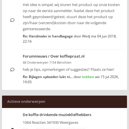
Het idee is simpel, wij sturen het product op onze kosten
op naar de eerste aanmelder. Nadat deze het product
heeft geprobeerd/getest, stuurt deze het product op
zijn/haar (verzend)kosten door naar de volgende
geïnteresseerde.
Re: Handmaler in handbagage
door
Wedj
ma 04 jun 2018,
22:16
Forumnieuws / Over koffiepraat.nl
68 Onderwerpen 1154 Berichten
heb je tips, opmerkingen of suggesties? Plaats ze hier!
Re: Bijlagen uploaden lukt ni…
door
bobbee
wo 15 jul 2026,
19:05
Actieve onderwerpen
De koffie drinkende muziekliefhebbers
1064 Reacties 341930 Weergaves