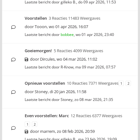
Laatste bericht door
gilleko B.
,
do 09 apr 2026, 11:53
Voorstellen
3 Reacties 11483 Weergaves
door
Tooon
,
wo 01 apr 2026, 16:07
Laatste bericht door
bobbee
,
wo 01 apr 2026, 23:40
Goeiemorgen!
5 Reacties 4099 Weergaves
door
Dircules
,
wo 04 mar 2026, 11:02
Laatste bericht door
R-Know
,
ma 09 mar 2026, 07:57
Opnieuw voorstellen
10 Reacties 7371 Weergaves
1
2
door
Stoney
,
di 20 jan 2026, 11:58
Laatste bericht door
Stoney
,
zo 08 mar 2026, 21:35
Even voorstellen: Marc
12 Reacties 6377 Weergaves
1
2
door
marrem
,
zo 08 feb 2026, 20:59
Laatste bericht door
gilleko B.
,
ma 23 feb 2026, 19:09