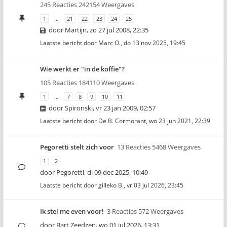
245 Reacties 242154 Weergaves
1
…
21
22
23
24
25
door
Martijn
,
zo 27 jul 2008, 22:35
Laatste bericht door
Marc O.
,
do 13 nov 2025, 19:45
Wie werkt er "in de koffie"?
105 Reacties 184110 Weergaves
1
…
7
8
9
10
11
door
Spironski
,
vr 23 jan 2009, 02:57
Laatste bericht door
De B. Cormorant
,
wo 23 jun 2021, 22:39
Pegoretti stelt zich voor
13 Reacties 5468 Weergaves
1
2
door
Pegoretti
,
di 09 dec 2025, 10:49
Laatste bericht door
gilleko B.
,
vr 03 jul 2026, 23:45
Ik stel me even voor!
3 Reacties 572 Weergaves
door
Bart Zeedzen
,
wo 01 jul 2026, 13:31