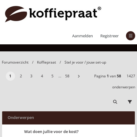
Stel je voor / jouw set-up
Aanmelden
Registreer
Forumoverzicht
Koffiepraat
Stel je voor / jouw set-up
1
2
3
4
5
…
58
Pagina
1
van
58
1427
onderwerpen
Onderwerpen
Wat doen jullie voor de kost?