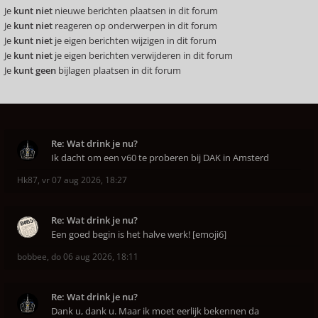
Je
kunt niet
nieuwe berichten plaatsen in dit forum
Je
kunt niet
reageren op onderwerpen in dit forum
Je
kunt niet
je eigen berichten wijzigen in dit forum
Je
kunt niet
je eigen berichten verwijderen in dit forum
Je
kunt geen
bijlagen plaatsen in dit forum
Re: Wat drink je nu?
Ik dacht om een v60 te proberen bij DAK in Amsterd
Hk87
,
vr 07 aug 2026, 18:27
Re: Wat drink je nu?
Een goed begin is het halve werk! [emoji6]
bobbee
,
do 06 aug 2026, 18:11
Re: Wat drink je nu?
Dank u, dank u. Maar ik moet eerlijk bekennen da